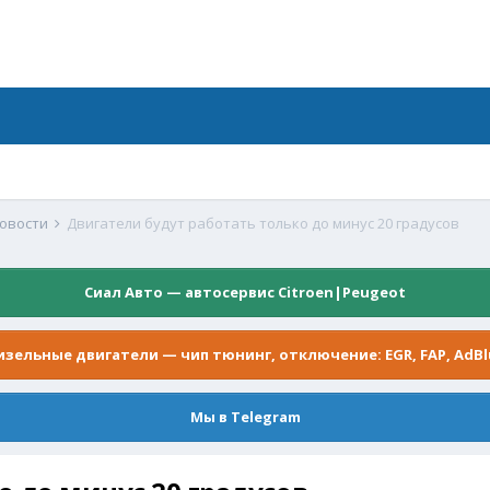
новости
Двигатели будут работать только до минус 20 градусов
Сиал Авто — автосервис Citroen|Peugeot
изельные двигатели — чип тюнинг, отключение: EGR, FAP, AdBl
Мы в Telegram