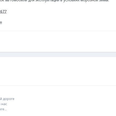
36677
!!
й дороге
 нас
е...