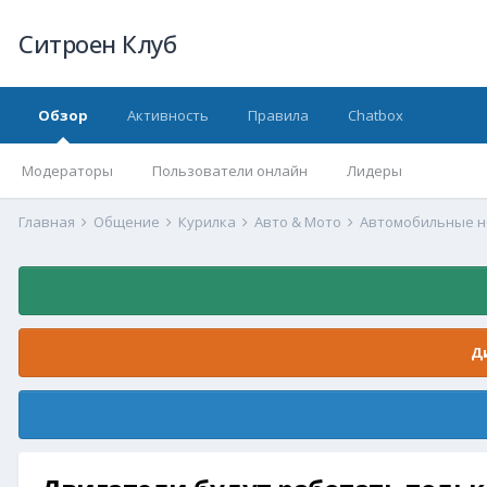
Ситроен Клуб
Обзор
Активность
Правила
Chatbox
Модераторы
Пользователи онлайн
Лидеры
Главная
Общение
Курилка
Авто & Мото
Автомобильные 
Д