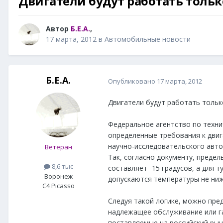
Двигатели будут работать тольк
Автор
Б.Е.А.
,
17 марта, 2012
в
Автомобильные новости
Б.Е.А.
Опубликовано
17 марта, 2012
Двигатели будут работать тольк
Федеральное агентство по техн
определенные требования к двиг
научно-исследовательского авт
Ветеран
Так, согласно документу, преде
8,6 тыс
составляет -15 градусов, а для 
Воронеж
допускаются температуры не ниже
C4 Picasso
Следуя такой логике, можно пре
надлежащее обслуживание или г
поставляемые на российский рын