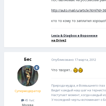
http://auto.mail.ru/article.html?id=
кто то кому то заплатил хорошо!!
Lexia & Diagbox в Воронеже
н
а Drive2
Бес
Опубликовано
17 марта, 2012
Что творят...
Природа мудра, и Всевышнего глаз
Видит каждый наш шаг на тернисто
Супермодератор
Наступает момент, когда каждый из
У последней черты вспоминает о Бог
45 тыс
Москва