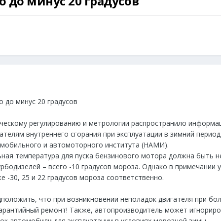
о до минус 20 градусов
о до минус 20 градусов
ическому регулированию и метрологии распространило информа
ателям внутреннего сгорания при эксплуатации в зимний перио
омобильного и автомоторного института (НАМИ).
льная температура для пуска бензинового мотора должна быть н
турбодизелей – всего -10 градусов мороза. Однако в примечании 
 -30, 25 и 22 градусов мороза соответственно.
дположить, что при возникновении неполадок двигателя при бо
арантийный ремонт! Также, автопроизводитель может игнориро
ок автомобили для эксплуатации в условиях морозной зимы.