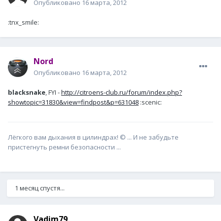
Опубликовано
16 марта, 2012
:tnx_smile:
Nord
Опубликовано
16 марта, 2012
blacksnake
, FYI -
http://citroens-club.ru/forum/index.php?
showtopic=31830&view=findpost&p=631048
:scenic:
Лёгкого вам дыхания в цилиндрах! © ... И не забудьте
пристегнуть ремни безопасности ...
1 месяц спустя...
Vadim79