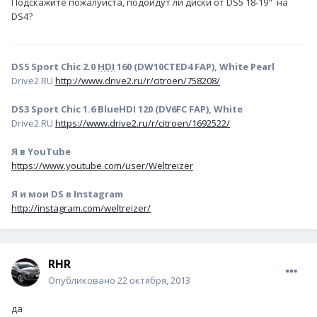
Подскажите пожалуйста, подойдут ли диски от DS5 18-19" на
DS4?
DS5 Sport Chic 2.0
HDI
160 (DW10CTED4 FAP), White Pearl
Drive2.RU
http://www.drive2.ru/r/citroen/758208/
DS3 Sport Chic 1.6 BlueHDI 120 (DV6FC FAP), White
Drive2.RU
https://www.drive2.ru/r/citroen/1692522/
Я в YouTube
https://www.youtube.com/user/Weltreizer
Я и мои DS в Instagram
http://instagram.com/weltreizer/
RHR
Опубликовано
22 октября, 2013
да