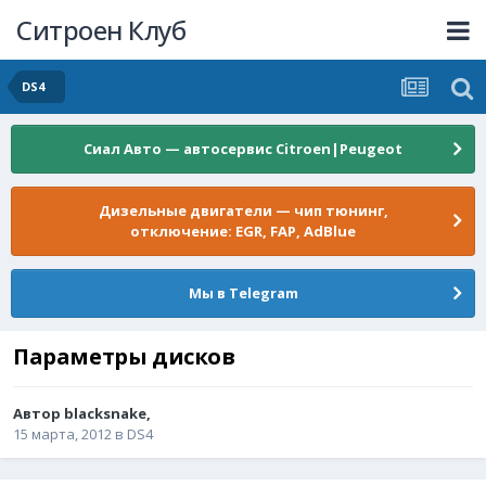
Ситроен Клуб
DS4
Сиал Авто — автосервис Citroen|Peugeot
Дизельные двигатели — чип тюнинг,
отключение: EGR, FAP, AdBlue
Мы в Telegram
Параметры дисков
Автор
blacksnake
,
15 марта, 2012
в
DS4