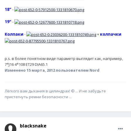
18"
-
19"
-
Колпаки
колпачки
-
+
p.s. в более понятном виде параметр выглядит как, например,
7*J16 4*108 ET29 DIA65.1
Изменено
15 марта, 2012
пользователем Nord
Лёгкого вам дыхания в цилиндрах! © ... И не забудьте
пристегнуть ремни безопасности ...
blacksnake