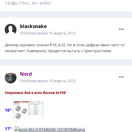
1,6
HDi
, 115л.с., 6ст. робот
blacksnake
Опубликовано
15 марта, 2012
Диллер скромно сказал R16, 4-32. Но в этих цифрах явно чего то
нехватает. Наверное, придется пытать с пристрастием.
Nord
Опубликовано
15 марта, 2012
Сверловка для в всех дисков 4х108
16"
-
17"
-