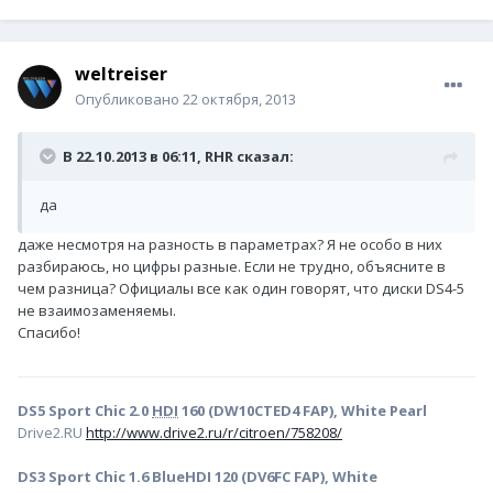
weltreiser
Опубликовано
22 октября, 2013
В 22.10.2013 в 06:11, RHR сказал:
да
даже несмотря на разность в параметрах? Я не особо в них
разбираюсь, но цифры разные. Если не трудно, объясните в
чем разница? Официалы все как один говорят, что диски DS4-5
не взаимозаменяемы.
Спасибо!
DS5 Sport Chic 2.0
HDI
160 (DW10CTED4 FAP), White Pearl
Drive2.RU
http://www.drive2.ru/r/citroen/758208/
DS3 Sport Chic 1.6 BlueHDI 120 (DV6FC FAP), White