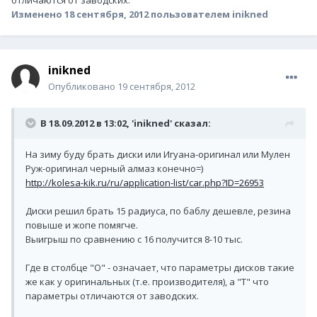
отличаются от заводских.
Изменено
18 сентября, 2012
пользователем inikned
inikned
Опубликовано
19 сентября, 2012
В 18.09.2012 в 13:02, 'inikned' сказал:
На зиму буду брать диски или Игуана-оригинал или Мулен
Руж-оригинал черный алмаз конечно=)
http://kolesa-kik.ru/ru/application-list/car.php?ID=26953
Диски решил брать 15 радиуса, по баблу дешевле, резина
повыше и жопе помягче.
Выигрыш по сравнению с 16 получится 8-10 тыс.
Где в столбце "О" - означает, что параметры дисков такие
же как у оригинальных (т.е. производителя), а "Т" что
параметры отличаются от заводских.