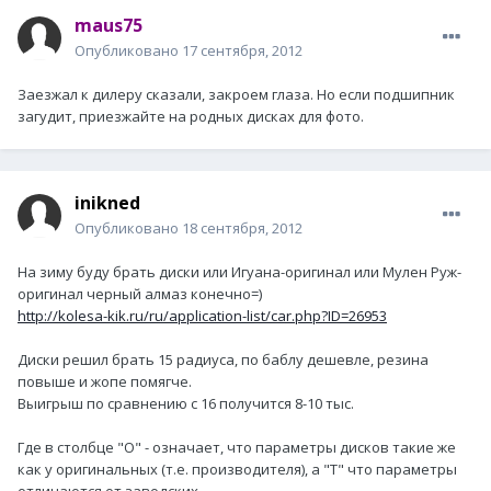
maus75
Опубликовано
17 сентября, 2012
Заезжал к дилеру сказали, закроем глаза. Но если подшипник
загудит, приезжайте на родных дисках для фото.
inikned
Опубликовано
18 сентября, 2012
На зиму буду брать диски или Игуана-оригинал или Мулен Руж-
оригинал черный алмаз конечно=)
http://kolesa-kik.ru/ru/application-list/car.php?ID=26953
Диски решил брать 15 радиуса, по баблу дешевле, резина
повыше и жопе помягче.
Выигрыш по сравнению с 16 получится 8-10 тыс.
Где в столбце "О" - означает, что параметры дисков такие же
как у оригинальных (т.е. производителя), а "Т" что параметры