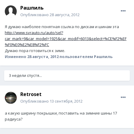
Рашпиль
Опубликовано
28 августа, 2012
Я думаю наиболее понятная ссылка по дискам и шинам эта
http://www.svrauto.ru/auto/sel?
car_mark=9&car_model=1925&car_modif=6013&select=%CE%F2%EF
%F0%E0%E2%E8%F2%FC
Думаю пора готовиться к зиме.
Изменено
28 августа, 2012
пользователем Рашпиль
3 недели спустя...
Retroset
Опубликовано
13 сентября, 2012
а какую ширину покрышки, поставить на зимние шины 17
радиуса?