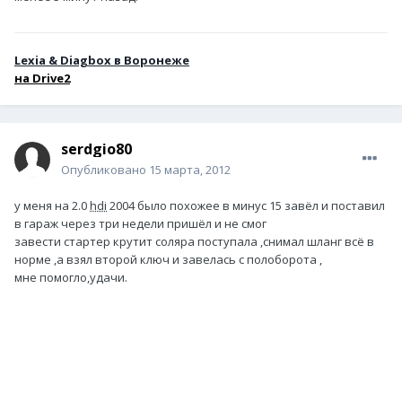
Lexia & Diagbox в Воронеже
н
а Drive2
serdgio80
Опубликовано
15 марта, 2012
у меня на 2.0
hdi
2004 было похожее в минус 15 завёл и поставил
в гараж через три недели пришёл и не смог
завести стартер крутит соляра поступала ,снимал шланг всё в
норме ,а взял второй ключ и завелась с полоборота ,
мне помогло,удачи.