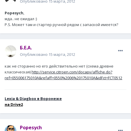
Опубликовано
15 марта, 2012
Popesych
,
мда.. не ожидал :)
P.S. Может там и стартер ручной рядом с запаской имеется?
Б.Е.А.
Опубликовано
15 марта, 2012
как не сторанно но его действительно нет (схема древне
классическая)
http://service.citroen.com/docapv/affiche.do?
ref=055006175010A&refaff=0550%2006%20175010A&idFct=FCT0512
Lexia & Diagbox в Воронеже
н
а Drive2
Popesych