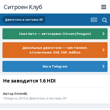
Ситроен Клуб
Двигатель и системы XP
Сиал Авто — автосервис Citroen|Peugeot
Дизельные двигатели — чип тюнинг,
отключение: EGR, FAP, AdBlue
Мы в Telegram
Не заводится 1.6 HDI
Автор
litvin69
,
14 марта, 2012
в
Двигатель и системы XP