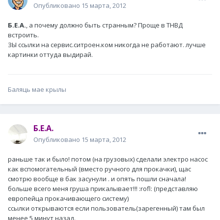
Опубликовано
15 марта, 2012
Б.Е.А.
, а почему должно быть странным? Проще в ТНВД
встроить.
ЗЫ ссылки на сервис.ситроен.ком никогда не работают. лучше
картинки оттуда выдирай.
Баляць мае крылы
Б.Е.А.
Опубликовано
15 марта, 2012
раньше так и было! потом (на грузовых) сделали электро насос
как вспомогательный (вместо ручного для прокачки), щас
смотрю вообще в бак засунули . и опять пошли сначала!
больше всего меня груша прикалывает!!! :rofl: (представляю
европейца прокачивающего систему)
ссылки открываются если пользователь(зарегенный) там был
менее 5 минут назад.