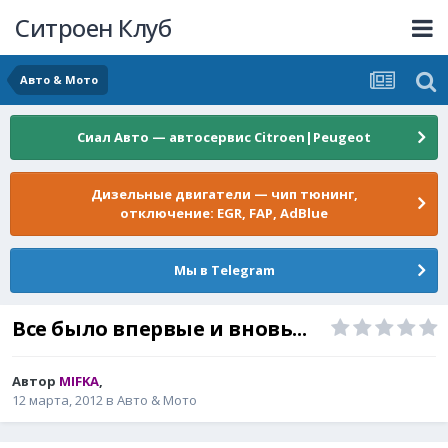
Ситроен Клуб
Авто & Мото
Сиал Авто — автосервис Citroen|Peugeot
Дизельные двигатели — чип тюнинг,
отключение: EGR, FAP, AdBlue
Мы в Telegram
Все было впервые и вновь...
Автор
MIFKA
,
12 марта, 2012
в
Авто & Мото