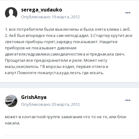
serega_vudauko
Опубликовано
19 марта, 2012
1. все потребители были выключены и была снята клема с акб.
2. Акб был впорядке пока сам неподсадил. 3.Стартер крутит,все
световые приборы горят,зарядку показывает. Нащитке
приборов не показывает давление
двигателя,гидравлики,самодиагностика и преднакала свеч.
Прощупал все предохранители и реле. Может нету
масы,окислилось ? В морозы ездил, первая отлега и
капут.Помогите пожалуста,куда лезть где искать.
GrishAnya
Опубликовано
20 марта, 2012
может в контактной группе зажигания что то не то, или блок
накала.