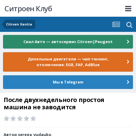
Ситроен Клуб
Citroen Xantia
Сиал Авто — автосервис Citroen|Peugeot
Дизельные двигатели — чип тюнинг,
отключение: EGR, FAP, AdBlue
Мы в Telegram
После двухнедельного простоя
машина не заводится
Автор
serega_vudauko
,