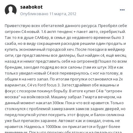
saabokot
Опубликовано
11 марта, 2012
Приветствую всех обетателей данного ресурса. Преобрёл себе
ситроен С4 новый. 1.6 акпп тенденс + пакет авто, серебристый.
Так то я в душе СААБер, в семье до недавнего времени было 3
сааба, но в виду сокращения расходов решили один продать и
купить экономичный городской хеч. После поездки в мейджер
сити, где представлены все диллеры, был найден с4, ещё месяц
назад я и немог представить себя на ситроене))) Пошел по всем
брендам, заходил подряд во все салоны (там их штук 30) и как
только увидел новый С4 всё перевернулось с ног на голову, в
общем я на него запал. По итогам прогулки остановился на 2х
вариантах, С4 vs Ford focus 3. Затестдрайвил обе машины и
фокус с позором покинул борьбу. В итоге купил С4 в "ситроен
москва" на войковской. Машину забрал 7 марта вечером, на
данный момент накатал 300км. Пока что всё нравится. Только
столкнулся с проблемой замерзания замков задних дверей, но
перед покупкой успел покурить этот форум, и балон селикона
уже был препасён заранее. Автомат как и ожидал, очень не
нравится. Надеюсь к 10000км. он прикатается и будет более
вменяемым. Пока что прохожу обкаточку и на педальку газа