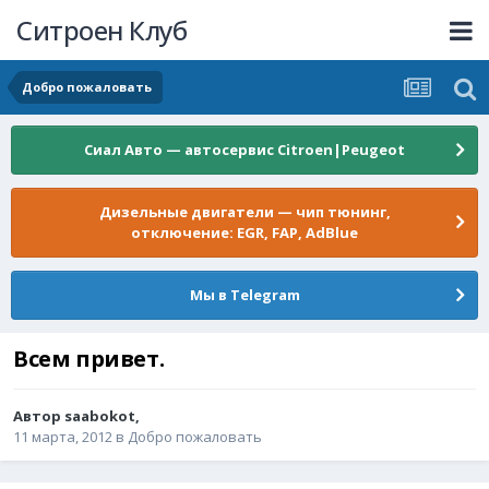
Ситроен Клуб
Добро пожаловать
Сиал Авто — автосервис Citroen|Peugeot
Дизельные двигатели — чип тюнинг,
отключение: EGR, FAP, AdBlue
Мы в Telegram
Всем привет.
Автор
saabokot
,
11 марта, 2012
в
Добро пожаловать