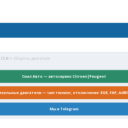
C5 III
Обороты двигателя
Сиал Авто — автосервис Citroen|Peugeot
изельные двигатели — чип тюнинг, отключение: EGR, FAP, AdBl
Мы в Telegram