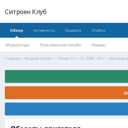
Ситроен Клуб
Обзор
Активность
Правила
Chatbox
Модераторы
Пользователи онлайн
Лидеры
Главная
Модели Citroen
Citroen C5
С5, 2008 - 2017
Механика 
Д