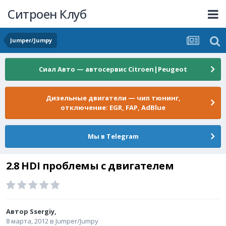
Ситроен Клуб
Jumper/Jumpy
Сиал Авто — автосервис Citroen|Peugeot
Дизельные двигатели — чип тюнинг,
отключение: EGR, FAP, AdBlue
Мы в Telegram
2.8 HDI проблемы с двигателем
Автор
Ssergiy
,
8 марта, 2012
в
Jumper/Jumpy