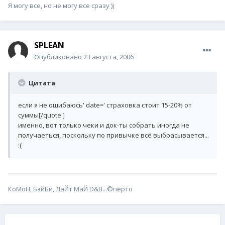
Я могу все, но не могу все сразу ))
SPLEAN
Опубликовано
23 августа, 2006
Цитата
если я не ошибаюсь' date=' страховка стоит 15-20% от
суммы[/quote']
именно, вот только чеки и док-ты собрать иногда не
получаеться, поскольку по привычке всё выбрасывается...
:(
КоМоН, БэйБи, ЛаЙт МаЙ D&B...©пёрто