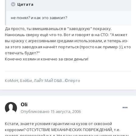
Цитата
не понял? и как это зависит?
Да просто, ты вмешиваешься в "заводскую" покраску.
Наносишь сверху ещё что-то. Вот и говорят в на СТО: "А может
вы краску с агрессивными средами использовали, и теперь из-
за этого заводская начнёт портиться (просто как пример :) ), кто
отвечать будет?"
Конечно хозяин и конечно за свои деньги!
КоМоН, БэйБи, ЛаЙт МаЙ D&B...©пёрто
Oli
Опубликовано
15 августа, 2006
Кстати, знаете условия гарантии на кузов от сквозной
коррозии? ОТСУТСТВИЕ МЕХАНИЧЕСКИХ ПОВРЕЖДЕНИЙ, т.е.
сколов, потертостей и т.д. Ни разу не видела не новую машину