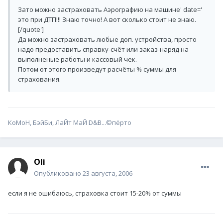
Зато можно застраховать Аэрографию на машине' date='
это при ДТП!!! Знаю точно! А вот сколько стоит не знаю.
[/quote']
Да можно застраховать любые доп. устройства, просто
надо предоставить справку-счёт или заказ-наряд на
выполненые работы и кассовый чек.
Потом от этого произведут расчёты % суммы для
страхования.
КоМоН, БэйБи, ЛаЙт МаЙ D&B...©пёрто
Oli
Опубликовано
23 августа, 2006
если я не ошибаюсь, страховка стоит 15-20% от суммы