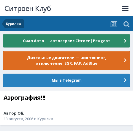
Ситроен Клуб
Курилка
Сиал Авто — автосервис Citroen|Peugeot
Дизельные двигатели — чип тюнинг,
отключение: EGR, FAP, AdBlue
Мы в Telegram
Аэрография!!!
Автор
Oli
,
13 августа, 2006
в
Курилка