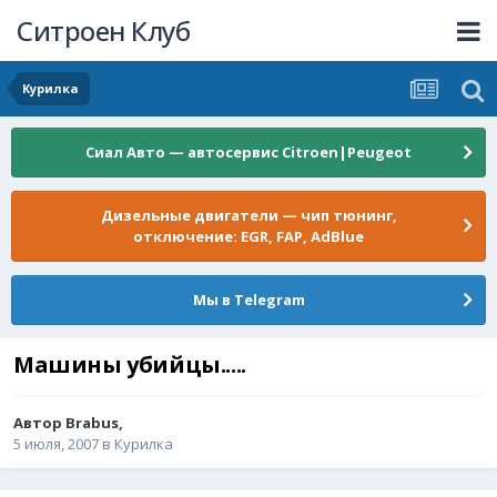
Ситроен Клуб
Курилка
Сиал Авто — автосервис Citroen|Peugeot
Дизельные двигатели — чип тюнинг,
отключение: EGR, FAP, AdBlue
Мы в Telegram
Машины убийцы.....
Автор
Brabus
,
5 июля, 2007
в
Курилка