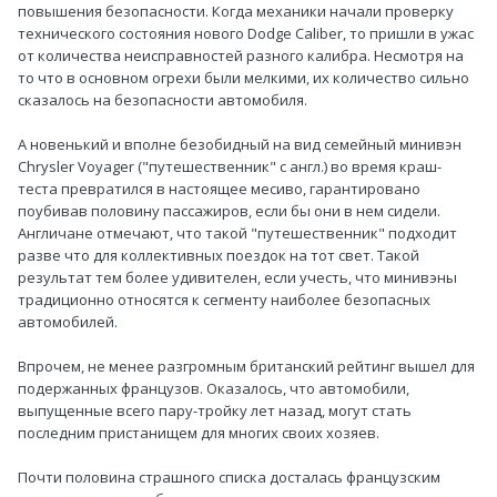
повышения безопасности. Когда механики начали проверку
технического состояния нового Dodge Caliber, то пришли в ужас
от количества неисправностей разного калибра. Несмотря на
то что в основном огрехи были мелкими, их количество сильно
сказалось на безопасности автомобиля.
А новенький и вполне безобидный на вид семейный минивэн
Chrysler Voyager ("путешественник" с англ.) во время краш-
теста превратился в настоящее месиво, гарантировано
поубивав половину пассажиров, если бы они в нем сидели.
Англичане отмечают, что такой "путешественник" подходит
разве что для коллективных поездок на тот свет. Такой
результат тем более удивителен, если учесть, что минивэны
традиционно относятся к сегменту наиболее безопасных
автомобилей.
Впрочем, не менее разгромным британский рейтинг вышел для
подержанных французов. Оказалось, что автомобили,
выпущенные всего пару-тройку лет назад, могут стать
последним пристанищем для многих своих хозяев.
Почти половина страшного списка досталась французским