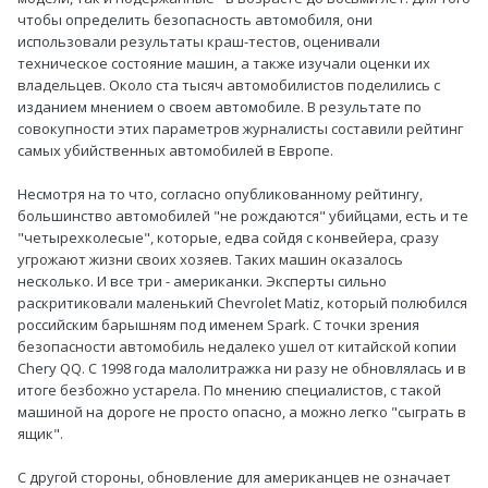
чтобы определить безопасность автомобиля, они
использовали результаты краш-тестов, оценивали
техническое состояние машин, а также изучали оценки их
владельцев. Около ста тысяч автомобилистов поделились с
изданием мнением о своем автомобиле. В результате по
совокупности этих параметров журналисты составили рейтинг
самых убийственных автомобилей в Европе.
Несмотря на то что, согласно опубликованному рейтингу,
большинство автомобилей "не рождаются" убийцами, есть и те
"четырехколесые", которые, едва сойдя с конвейера, сразу
угрожают жизни своих хозяев. Таких машин оказалось
несколько. И все три - американки. Эксперты сильно
раскритиковали маленький Chevrolet Matiz, который полюбился
российским барышням под именем Spark. С точки зрения
безопасности автомобиль недалеко ушел от китайской копии
Chery QQ. С 1998 года малолитражка ни разу не обновлялась и в
итоге безбожно устарела. По мнению специалистов, с такой
машиной на дороге не просто опасно, а можно легко "сыграть в
ящик".
С другой стороны, обновление для американцев не означает