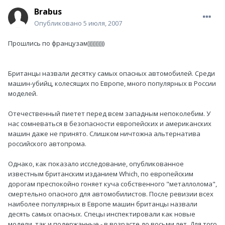
Brabus
Опубликовано
5 июля, 2007
Прошлись по французам)))))))))))
Британцы назвали десятку самых опасных автомобилей. Среди
машин-убийц, колесящих по Европе, много популярных в России
моделей.
Отечественный пиетет перед всем западным непоколебим. У
нас сомневаться в безопасности европейских и американских
машин даже не принято. Слишком ничтожна альтернатива
российского автопрома.
Однако, как показало исследование, опубликованное
известным британским изданием Which, по европейским
дорогам преспокойно гоняет куча собственного "металлолома",
смертельно опасного для автомобилистов. После ревизии всех
наиболее популярных в Европе машин британцы назвали
десять самых опасных. Спецы инспектировали как новые
модели, так и подержанные - в возрасте до восьми лет. Для того