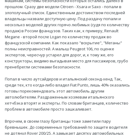
машинам, системы безопасности которых остались далеко в
прошлом. Сразу две модели Citroen - Xsara и Saxo - попали в
злополучный список. Единственным достоинством последней
владельцы назвали доступную цену. Под раздачу попали и
несколько моделей других горячо любимых (судя по количеству
продаж) в России французов. Таких как, к примеру, Renault
Megane - второй после Logan по количеству продаж во
французской компании. Как показало "вскрытие", "Меганы"
полны неисправностей. А малыш Peugeot 106, по оценке
экспертов, чересчур устарел для дорог, и, к тому же, его
конструкторы, видимо выгадывая место для пассажиров, грубо
пренебрегли системами безопасности.
Попал в число аутсайдеров и итальянский секонд-хенд. Так,
среди тех, кто когда-либо владел Fiat Punto, лишь 40% оказались
готовы порекомендовать этот автомобиль другим
автолюбителям. Раздраженным хозяевам итальянского
хетчбэка вторят и эксперты. По словам британцев, количество
проблем в автомобиле просто зашкаливает.
Впрочем, в своем глазу британцы тоже заметили пару
бревнышек. До современных требований по защите водителя
не дотянул Rover 200/25. А замыкает десятку автомобильных