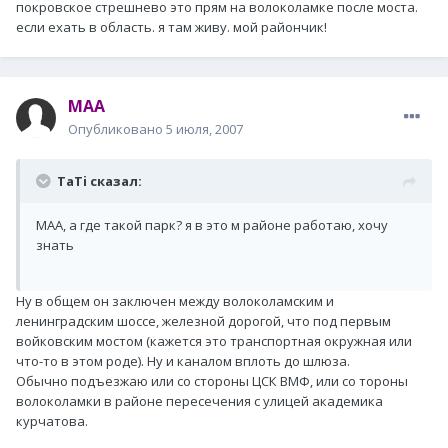
покровское стрешнево это прям на волоколамке после моста.
если ехать в область. я там живу. мой райончик!
MAA
Опубликовано
5 июля, 2007
TaTi сказал:
МАА, а где такой парк? я в это м районе работаю, хочу
знать
Ну в общем он заключен между волоколамским и
ленинградским шоссе, железной дорогой, что под первым
войковским мостом (кажется это транспортная окружная или
что-то в этом роде). Ну и каналом вплоть до шлюза.
Обычно подъезжаю или со стороны ЦСК ВМФ, или со тороны
волоколамки в районе пересечения с улицей академика
курчатова.