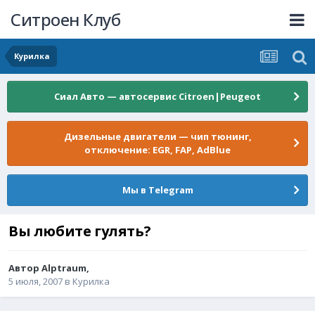
Ситроен Клуб
Курилка
Сиал Авто — автосервис Citroen|Peugeot
Дизельные двигатели — чип тюнинг,
отключение: EGR, FAP, AdBlue
Мы в Telegram
Вы любите гулять?
Автор
Alptraum
,
5 июля, 2007
в
Курилка