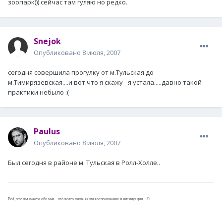
зоопарк))) сейчас там гуляю но редко.
Snejok
Опубликовано
8 июля, 2007
сегодня совершила прогулку от м.Тульская до
м.Тимирязевская....и вот что я скажу - я устала.....давно такой
практики небыло :(
Paulus
Опубликовано
8 июля, 2007
Был сегодня в районе м. Тульская в Ролл-Холле..
Всё, что вы знаете обо мне - это всего лишь ваши воспоминания и инсинуации... ©