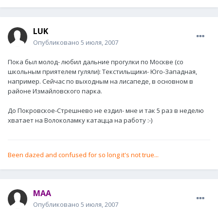
LUK
Опубликовано
5 июля, 2007
Пока был молод- любил дальние прогулки по Москве (со
школьным приятелем гуляли): Текстильщики- Юго-Западная,
например. Сейчас по выходным на лисапеде, в основном в
районе Измайловского парка.
До Покровское-Стрешнево не ездил- мне и так 5 раз в неделю
хватает на Волоколамку катацца на работу :-)
Been dazed and confused for so long it's not true...
MAA
Опубликовано
5 июля, 2007