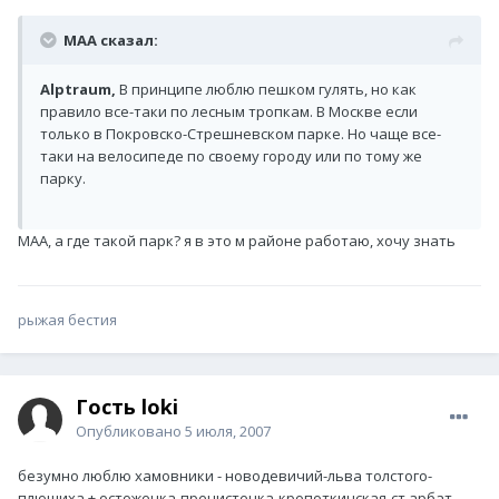
MAA сказал:
Alptraum,
В принципе люблю пешком гулять, но как
правило все-таки по лесным тропкам. В Москве если
только в Покровско-Стрешневском парке. Но чаще все-
таки на велосипеде по своему городу или по тому же
парку.
МАА, а где такой парк? я в это м районе работаю, хочу знать
рыжая бестия
Гость loki
Опубликовано
5 июля, 2007
безумно люблю хамовники - новодевичий-льва толстого-
плющиха + остоженка-пречистенка-кропоткинская-ст арбат.