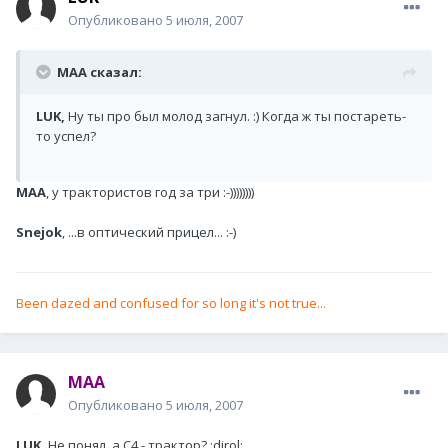
Опубликовано
5 июля, 2007
MAA сказал:
LUK,
Ну ты про был молод загнул. :) Когда ж ты постареть-
то успел?
МАА
, у трактористов год за три :-))))))))
Snejok
, ...в оптический прицел... :-)
Been dazed and confused for so long it's not true...
MAA
Опубликовано
5 июля, 2007
LUK,
Не понял, а С4 - трактор? :dirol: