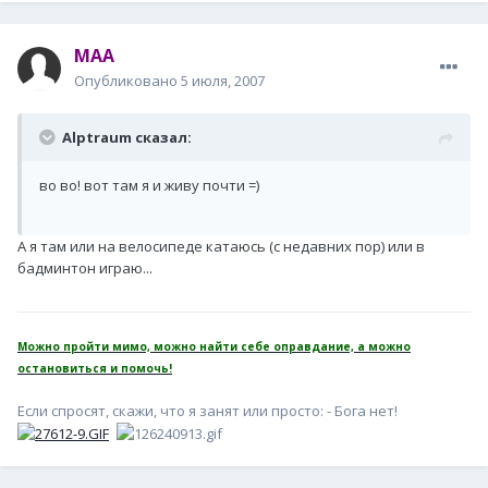
MAA
Опубликовано
5 июля, 2007
Alptraum сказал:
во во! вот там я и живу почти =)
А я там или на велосипеде катаюсь (с недавних пор) или в
бадминтон играю...
Можно пройти мимо, можно найти себе оправдание, а можно
остановиться и помочь!
Если спросят, скажи, что я занят или просто: - Бога нет!