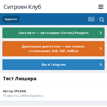
Ситроен Клуб
Курилка
Сиал Авто — автосервис Citroen|Peugeot
Дизельные двигатели — чип тюнинг,
отключение: EGR, FAP, AdBlue
Мы в Telegram
Тест Люшера
Автор
SPLEAN
,
10 августа, 2006
в
Курилка