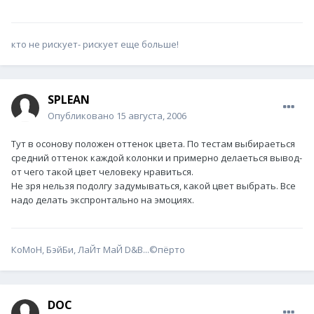
кто не рискует- рискует еще больше!
SPLEAN
Опубликовано
15 августа, 2006
Тут в осонову положен оттенок цвета. По тестам выбираеться
средний оттенок каждой колонки и примерно делаеться вывод-
от чего такой цвет человеку нравиться.
Не зря нельзя подолгу задумываться, какой цвет выбрать. Все
надо делать экспронтально на эмоциях.
КоМоН, БэйБи, ЛаЙт МаЙ D&B...©пёрто
DOC