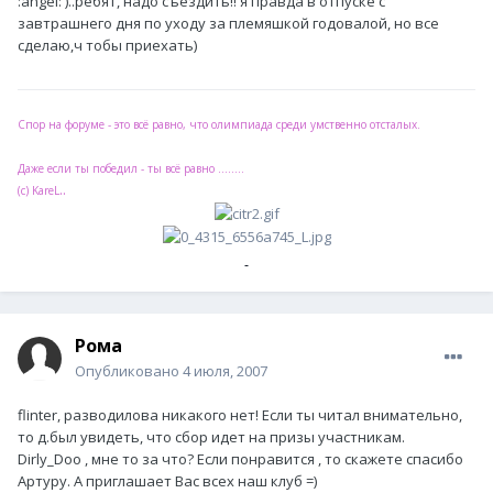
:angel: )..ребят, надо съездить!! я правда в отпуске с
завтрашнего дня по уходу за племяшкой годовалой, но все
сделаю,ч тобы приехать)
Спор на форуме - это всё равно, что олимпиада среди умственно отсталых.
Даже если ты победил - ты всё равно ........
..
(с) KareL
Рома
Опубликовано
4 июля, 2007
flinter, разводилова никакого нет! Если ты читал внимательно,
то д.был увидеть, что сбор идет на призы участникам.
Dirly_Doo , мне то за что? Если понравится , то скажете спасибо
Артуру. А приглашает Вас всех наш клуб =)