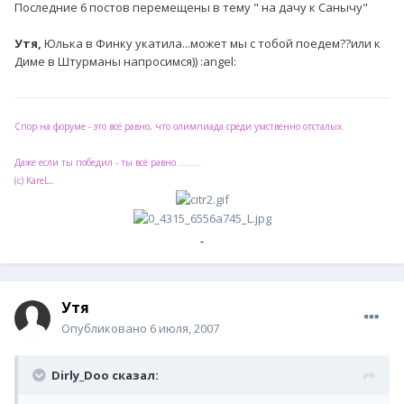
Последние 6 постов перемещены в тему " на дачу к Санычу"
Утя,
Юлька в Финку укатила...может мы с тобой поедем??или к
Диме в Штурманы напросимся)) :angel:
Спор на форуме - это всё равно, что олимпиада среди умственно отсталых.
Даже если ты победил - ты всё равно ........
..
(с) KareL
Утя
Опубликовано
6 июля, 2007
Dirly_Doo сказал: