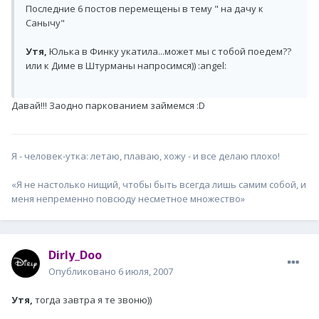
Последние 6 постов перемещены в тему " на дачу к
Санычу"
Утя,
Юлька в Финку укатила...может мы с тобой поедем??
или к Диме в Штурманы напросимся)) :angel:
Давай!!! Заодно паркованием займемся :D
Я - человек-утка: летаю, плаваю, хожу - и все делаю плохо!
«Я не настолько нищий, чтобы быть всегда лишь самим собой, и
меня непременно повсюду несметное множество»
Dirly_Doo
Опубликовано
6 июля, 2007
Утя,
тогда завтра я те звоню))