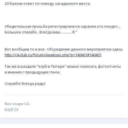
20 баллов ответ по поводу загаданного места.
Убедительная просьба регестрироватся заранее кто поедет...
Большое спасибо.. Всегда ваш .............Я "
Вот вообщем то и все . Обсуждение данного мероприятия здесь
http://c4-club.ru/forum/viewtopic.php?p=140401#140401
Так же в разделе "клуб в Питере" можно поискать фотоотчеты
и мнения с предыдущих гонок.
Спасибо! Всегда рады!
Noir coupe C4...
Клуб С4