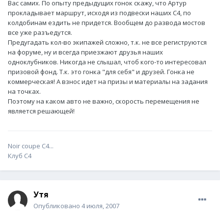
Вас самих. По опыту предыдущих гонок скажу, что Артур
прокладывает маршрут, исходя из подвески наших С4, по
колдобинам ездить не придется. Вообщем до развода мостов
все уже разъедутся.
Предугадать кол-во экипажей сложно, т.к. не все региструются
на форуме, ну и всегда приезжают друзья наших
одноклубников. Никогда не слышал, чтоб кого-то интересовал
призовой фонд. Т.к. это гонка "для себя" и друзей. Гонка не
коммерческая! А взнос идет на призы и материалы на задания
на точках.
Поэтому на каком авто не важно, скорость перемещения не
является решающей!
Noir coupe C4...
Клуб С4
Утя
Опубликовано
4 июля, 2007