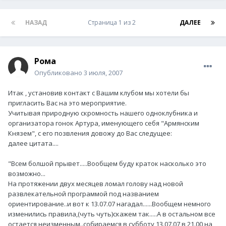
НАЗАД
Страница 1 из 2
ДАЛЕЕ
Рома
Опубликовано
3 июля, 2007
Итак , установив контакт с Вашим клубом мы хотели бы
пригласить Вас на это мероприятие.
Учитывая природную скромность нашего одноклубника и
организатора гонок Артура, именующего себя "Армянским
Князем", с его позвления довожу до Вас следущее:
далее цитата....
"Всем болшой прывет.....Вообщем буду краток насколько это
возможно...
На протяжении двух месяцев ломал голову над новой
развлекательной программой под названием
ориентирование..и вот к 13.07.07 нагадал......Вообщем немного
изменились правила,(чуть чуть)скажем так.....А в остальном все
остается неизменным..собираемся в субботу 13.07.07 в 21.00 на