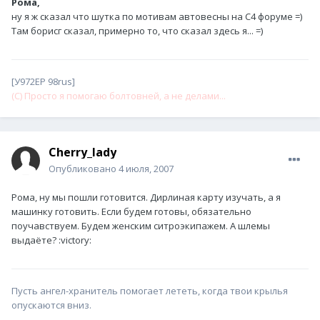
Рома,
ну я ж сказал что шутка по мотивам автовесны на С4 форуме =)
Там борисг сказал, примерно то, что сказал здесь я... =)
[У972ЕР 98rus]
(С) Просто я помогаю болтовней, а не делами...
Cherry_lady
Опубликовано
4 июля, 2007
Рома, ну мы пошли готовится. Дирлиная карту изучать, а я
машинку готовить. Если будем готовы, обязательно
поучавствуем. Будем женским ситроэкипажем. А шлемы
выдаёте? :victory:
Пусть ангел-хранитель помогает лететь, когда твои крылья
опускаются вниз.