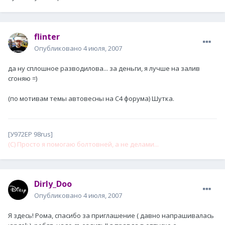
flinter
Опубликовано
4 июля, 2007
да ну сплошное разводилова... за деньги, я лучше на залив
сгоняю =)
(по мотивам темы автовесны на С4 форума) Шутка.
[У972ЕР 98rus]
(С) Просто я помогаю болтовней, а не делами...
Dirly_Doo
Опубликовано
4 июля, 2007
Я здесь! Рома, спасибо за приглашение ( давно напрашивалась