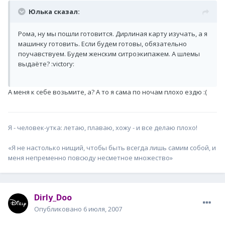
Юлька сказал:
Рома, ну мы пошли готовится. Дирлиная карту изучать, а я
машинку готовить. Если будем готовы, обязательно
поучавствуем. Будем женским ситроэкипажем. А шлемы
выдаёте? :victory:
А меня к себе возьмите, а? А то я сама по ночам плохо ездю :(
Я - человек-утка: летаю, плаваю, хожу - и все делаю плохо!
«Я не настолько нищий, чтобы быть всегда лишь самим собой, и
меня непременно повсюду несметное множество»
Dirly_Doo
Опубликовано
6 июля, 2007