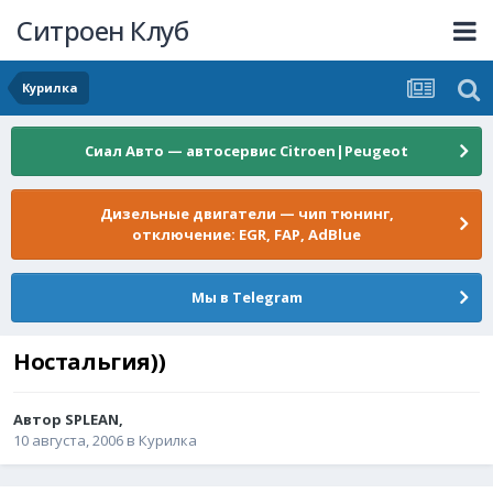
Ситроен Клуб
Курилка
Сиал Авто — автосервис Citroen|Peugeot
Дизельные двигатели — чип тюнинг,
отключение: EGR, FAP, AdBlue
Мы в Telegram
Ностальгия))
Автор
SPLEAN
,
10 августа, 2006
в
Курилка