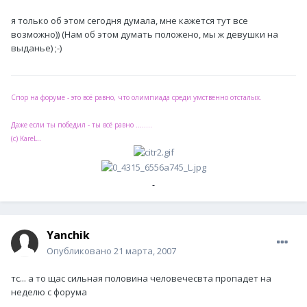
я только об этом сегодня думала, мне кажется тут все
возможно)) (Нам об этом думать положено, мы ж девушки на
выданье) ;-)
Спор на форуме - это всё равно, что олимпиада среди умственно отсталых.
Даже если ты победил - ты всё равно ........
..
(с) KareL
Yanchik
Опубликовано
21 марта, 2007
тс... а то щас сильная половина человечесвта пропадет на
неделю с форума