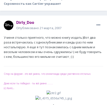
Скромность-как Cartier-украшает
Dirly_Doo
Опубликовано
21 марта, 2007
У меня столько приятного, что можно книгу издать:)Вот два
раза встречаклась с одноклубниками и кажды раз по ним
ностальгирую. А еще я тут познакомилась с одним милым и
веселым человеком и мы очень сдружились! ( не буду говорить
с кем, большинство его милым не считают ;-) )
Спор на форуме - это всё равно, что олимпиада среди умственно отсталых.
Даже если ты победил - ты всё равно ........
..
(с) KareL