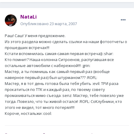
NataLi
Опубликовано
23 марта, 2007
Раш! Саш! У меня предложение.
Из этого раздела можно сделать ссылки на наши фотоотчеты о
прошедших встречах!!!
Кстати вспомнилась самая-самая первая встреча)) :shar:
Кто помнит? Наша колонна Ситроенов, распугавшая все
остальные автомобили с набережной!!! :grin:
Мастер, а ты помнишь как самый первый раз (вообще
наверное первый раз) был штурманом??? :ROFL:
Мастер, я в тот день готова была тебя убить :evil: ТРИ раза
прокатиться по ТТК и каждый раз, по твоему совету
промахиваться мимо съезда :senz: Мастер, тебе повезло уже
тогда. Повезло, что ты живой остался! :ROFL: СоКлубники, кто
этого не видел, тот много потерял!!!!
Короче, ностальжи :cool: