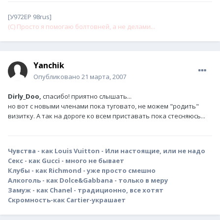
[У972ЕР 98rus]
(С) Просто я помогаю болтовней, а не делами...
Yanchik
Опубликовано
21 марта, 2007
Dirly_Doo,
спасибо! приятно слышать...
но вот с новыми членами пока туговато, не можем "родить"
визитку. А так на дороге ко всем приставать пока стесняюсь...
Чувства - как Louis Vuitton - Или настоящие, или не надо
Секс - как Gucci - много не бывает
Клубы - как Richmond - уже просто смешно
Алкоголь - как Dolce&Gabbana - только в меру
Замуж - как Chanel - традиционно, все хотят
Скромность-как Cartier-украшает