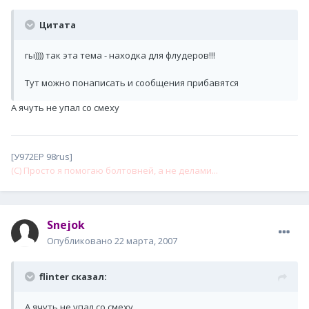
Цитата
гы)))) так эта тема - находка для флудеров!!!
Тут можно понаписать и сообщения прибавятся
А ячуть не упал со смеху
[У972ЕР 98rus]
(С) Просто я помогаю болтовней, а не делами...
Snejok
Опубликовано
22 марта, 2007
flinter сказал:
А ячуть не упал со смеху