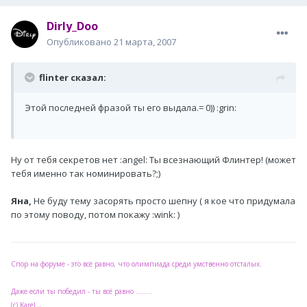
Dirly_Doo
Опубликовано
21 марта, 2007
flinter сказал:
Этой последней фразой ты его выдала.= 0)) :grin:
Ну от тебя секретов нет :angel: Ты всезнающий Флинтер! (может
тебя именно так номинировать?;)
Яна,
Не буду тему засорять просто шепну ( я кое что придумала
по этому поводу, потом покажу :wink: )
Спор на форуме - это всё равно, что олимпиада среди умственно отсталых.
Даже если ты победил - ты всё равно ........
..
(с) KareL