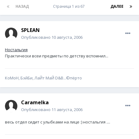
НАЗАД
Страница 1 из 67
ДАЛЕЕ
SPLEAN
Опубликовано
10 августа, 2006
Ностальгия
Практически всеи предметы по детству вспомнил...
КоМоН, БэйБи, ЛаЙт МаЙ D&B...©пёрто
Caramelka
Опубликовано
11 августа, 2006
весь отдел сидит с улыбками на лице :) ностальгия ....