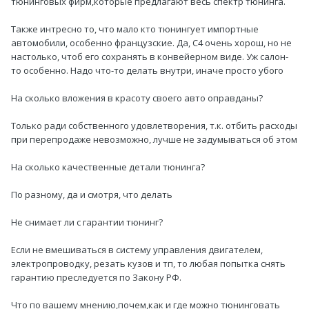
тюнинговых фирм,которые предлагают весь спектр тюнинга.
Также интресно то, что мало кто тюнингует импортные
автомобили, особенно французские. Да, С4 очень хорош, но не
настолько, чтоб его сохранять в конвейерном виде. Уж салон-
то особенно. Надо что-то делать внутри, иначе просто убого
На сколько вложения в красоту своего авто оправданы?
Только ради собственного удовлетворения, т.к. отбить расходы
при перепродаже невозможно, лучше не задумываться об этом
На сколько качественные детали тюнинга?
По разному, да и смотря, что делать
Не снимает ли с гарантии тюнинг?
Если не вмешиваться в систему управления двигателем,
электропроводку, резать кузов и тп, то любая попытка снять
гарантию преследуется по Закону РФ.
Что по вашему мнению,почем,как и где можно тюнинговать