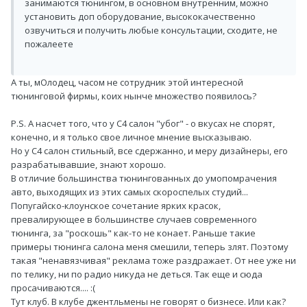
занимаются тюнингом, в основном внутренним, можно
установить доп оборудование, высококачественно
озвучиться и получить любые консультации, сходите, не
пожалеете
А ты, мОлодец, часом не сотрудник этой интересной
тюнинговой фирмы, коих нынче множество появилось?
P.S. А насчет того, что у С4 салон "убог" - о вкусах не спорят,
конечно, и я только свое личное мнение высказываю.
Но у С4 салон стильный, все сдержанно, и меру дизайнеры, его
разрабатывавшие, знают хорошо.
В отличие большинства тюнингованных до умопомрачения
авто, выходящих из этих самых скороспелых студий...
Попугайско-клоунское сочетание ярких красок,
превалирующее в большинстве случаев современного
тюнинга, за "роскошь" как-то не конает. Раньше такие
примеры тюнинга салона меня смешили, теперь злят. Поэтому
такая "ненавязчивая" реклама тоже раздражает. От нее уже ни
по телику, ни по радио никуда не деться. Так еще и сюда
просачиваются.... :(
Тут клуб. В клубе джентльмены не говорят о бизнесе. Или как?