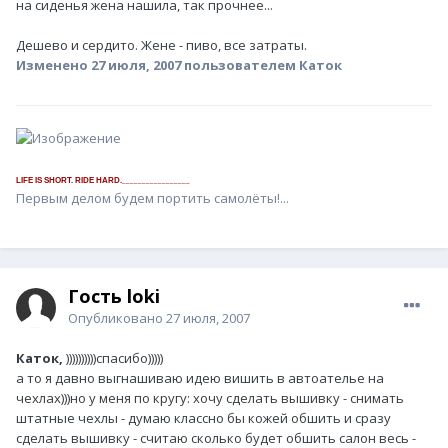
на сиденья жена нашила, так прочнее...
Дешево и сердито. Жене - пиво, все затраты.
Изменено
27 июля, 2007
пользователем Каток
_________________
LIFE IS SHORT. RIDE HARD.
Первым делом будем портить самолёты!...
Гость loki
Опубликовано
27 июля, 2007
Каток,
))))))))))спасибо)))))
а то я давно выгнашиваю идею вишить в автоателье на
чехлах)))но у меня по кругу: хочу сделать вышивку - снимать
штатные чехлы - думаю классно бы кожей обшить и сразу
сделать вышивку - считаю сколько будет обшить салон весь -