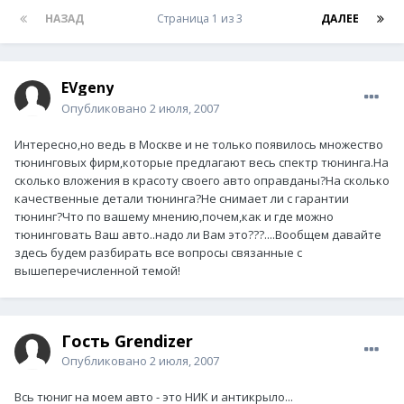
НАЗАД
Страница 1 из 3
ДАЛЕЕ
EVgeny
Опубликовано
2 июля, 2007
Интересно,но ведь в Москве и не только появилось множество
тюнинговых фирм,которые предлагают весь спектр тюнинга.На
сколько вложения в красоту своего авто оправданы?На сколько
качественные детали тюнинга?Не снимает ли с гарантии
тюнинг?Что по вашему мнению,почем,как и где можно
тюнинговать Ваш авто..надо ли Вам это???....Вообщем давайте
здесь будем разбирать все вопросы связанные с
вышеперечисленной темой!
Гость Grendizer
Опубликовано
2 июля, 2007
Всь тюниг на моем авто - это НИК и антикрыло...