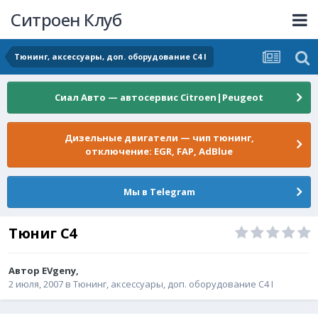
Ситроен Клуб
Тюнинг, аксессуары, доп. оборудование C4 I
Сиал Авто — автосервис Citroen|Peugeot
Дизельные двигатели — чип тюнинг,
отключение: EGR, FAP, AdBlue
Мы в Telegram
Тюниг C4
Автор
EVgeny
,
2 июля, 2007
в
Тюнинг, аксессуары, доп. оборудование C4 I