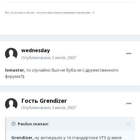
Всё, что вы знаете обо мне - это всего лишь ваши воспоминания и инсинуации... ©
wednesday
Опубликовано
2 июля, 2007
lomaster,
то случайно был не буба ли с дружественного
форума?))
Гость Grendizer
Опубликовано
3 июля, 2007
Paulus сказал:
Grendizer,
ну антикрыло у тя стандартное VTS (у меня