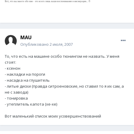
Всё, что вы знаете обо мне - это всего лишь ваши воспоминания и инсинуации... ©
MAU
Опубликовано
2 июля, 2007
То, что есть на машине особо тюнингом не назвать. У меня
стоят:
- ксенон
- накладки на пороги
- насадка на глушитель
- литые диски (правда ситроеновские, но ставил то я их сам, а
не с завода)
- тонировка
- утеплитель капота (хе-хе)
Вот маленький список моих усовершенствований