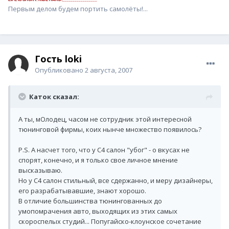
Первым делом будем портить самолёты!...
Гость loki
Опубликовано
2 августа, 2007
Каток сказал:
А ты, мОлодец, часом не сотрудник этой интересной
тюнинговой фирмы, коих нынче множество появилось?
P.S. А насчет того, что у С4 салон "убог" - о вкусах не
спорят, конечно, и я только свое личное мнение
высказываю.
Но у С4 салон стильный, все сдержанно, и меру дизайнеры,
его разрабатывавшие, знают хорошо.
В отличие большинства тюнингованных до
умопомрачения авто, выходящих из этих самых
скороспелых студий... Попугайско-клоунское сочетание