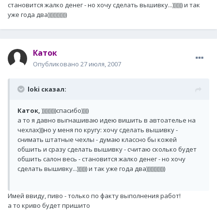
становится жалко денег - но хочу сделать вышивку...))))))) и так
уже года два)))))))))))))
Каток
Опубликовано
27 июля, 2007
loki сказал:
Каток,
))))))))))спасибо)))))
а то я давно выгнашиваю идею вишить в автоателье на
чехлах)))но у меня по кругу: хочу сделать вышивку -
снимать штатные чехлы - думаю классно бы кожей
обшить и сразу сделать вышивку - считаю сколько будет
обшить салон весь - становится жалко денег - но хочу
сделать вышивку...))))))) и так уже года два)))))))))))))
Имей ввиду, пиво - только по факту выполнения работ!
а то криво будет пришито