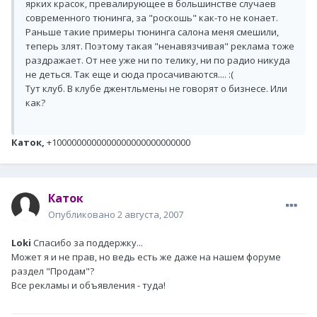
ярких красок, превалирующее в большинстве случаев
современного тюнинга, за "роскошь" как-то не конает.
Раньше такие примеры тюнинга салона меня смешили,
теперь злят. Поэтому такая "ненавязчивая" реклама тоже
раздражает. От нее уже ни по телику, ни по радио никуда
не деться. Так еще и сюда просачиваются.... :(
Тут клуб. В клубе джентльмены не говорят о бизнесе. Или
как?
Каток,
+1000000000000000000000000000
Каток
Опубликовано
2 августа, 2007
Loki
Спасибо за поддержку...
Может я и не прав, но ведь есть же даже на нашем форуме
раздел "Продам"?
Все рекламы и объявления - туда!