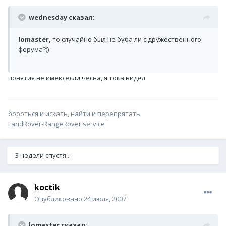
wednesday сказал:
lomaster,
то случайно был не буба ли с дружественного
форума?))
понятия не имею,если чесна, я тока видел
бороться и искать, найти и перепрятать
LandRover-RangeRover service
3 недели спустя...
koctik
Опубликовано
24 июля, 2007
lomaster сказал: