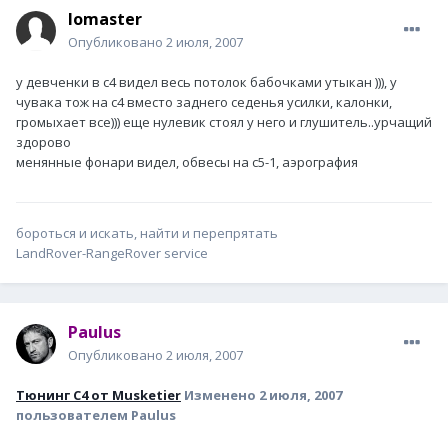
lomaster
Опубликовано
2 июля, 2007
у девченки в с4 видел весь потолок бабочками утыкан ))), у
чувака тож на с4 вместо заднего седенья усилки, калонки,
громыхает все))) еще нулевик стоял у него и глушитель..урчащий
здорово
менянные фонари видел, обвесы на с5-1, аэрография
бороться и искать, найти и перепрятать
LandRover-RangeRover service
Paulus
Опубликовано
2 июля, 2007
Тюнинг С4 от Musketier
Изменено
2 июля, 2007
пользователем Paulus