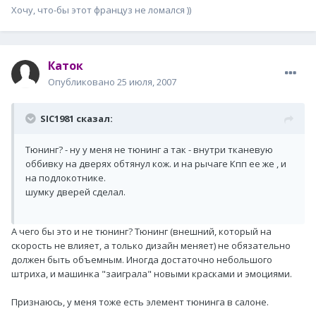
Хочу, что-бы этот француз не ломался ))
Каток
Опубликовано
25 июля, 2007
SIC1981 сказал:
Тюнинг? - ну у меня не тюнинг а так - внутри тканевую
оббивку на дверях обтянул кож. и на рычаге Кпп ее же , и
на подлокотнике.
шумку дверей сделал.
А чего бы это и не тюнинг? Тюнинг (внешний, который на
скорость не влияет, а только дизайн меняет) не обязательно
должен быть объемным. Иногда достаточно небольшого
штриха, и машинка "заиграла" новыми красками и эмоциями.
Признаюсь, у меня тоже есть элемент тюнинга в салоне.