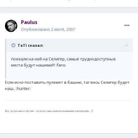
Paulus
Опубликовано
2 июля, 2007
TaTi сказал:
поехали на ней на Селигер, самые труднодоступные
места будут нашими!!! :fans:
Если исчо поставить пулемет в башню, таг весь Селигер будет
наш.. :hunter:
Всё, что вы знаете обо мне - это всего лишь ваши воспоминания и инсинуации... ©