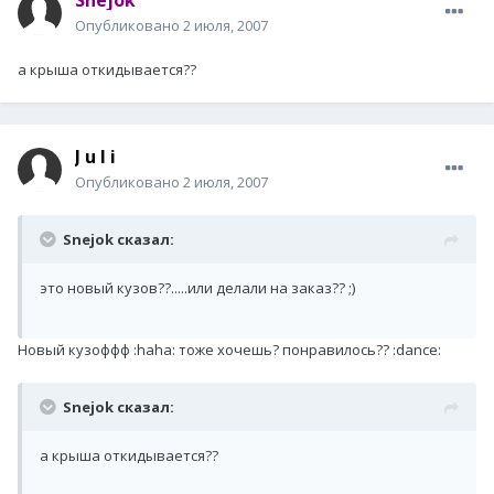
Опубликовано
2 июля, 2007
а крыша откидывается??
J u l i
Опубликовано
2 июля, 2007
Snejok сказал:
это новый кузов??.....или делали на заказ?? ;)
Новый кузоффф :haha: тоже хочешь? понравилось?? :dance:
Snejok сказал:
а крыша откидывается??