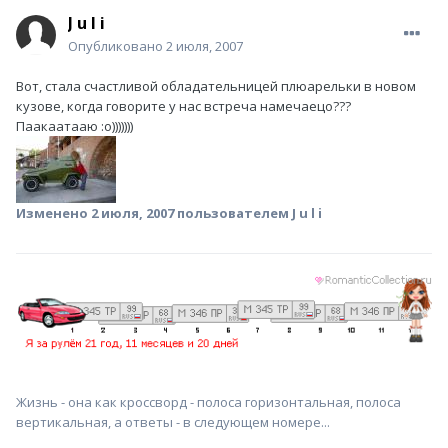
J u l i
Опубликовано
2 июля, 2007
Вот, стала счастливой обладательницей плюарельки в новом
кузове, когда говорите у нас встреча намечаецо???
Паакаатааю :о)))))))
Изменено
2 июля, 2007
пользователем J u l i
Жизнь - она как кроссворд - полоса горизонтальная, полоса
вертикальная, а ответы - в следующем номере...