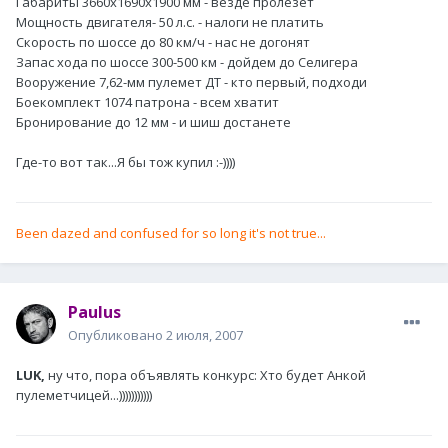
Габариты 3660х1690х1900 мм - везде пролезет
Мощность двигателя- 50 л.с. - налоги не платить
Скорость по шоссе до 80 км/ч - нас не догонят
Запас хода по шоссе 300-500 км - дойдем до Селигера
Вооружение 7,62-мм пулемет ДТ - кто первый, подходи
Боекомплект 1074 патрона - всем хватит
Бронирование до 12 мм - и шиш достанете
Где-то вот так...Я бы тож купил :-))))
Been dazed and confused for so long it's not true...
Paulus
Опубликовано
2 июля, 2007
LUK,
ну что, пора объявлять конкурс: Хто будет Анкой
пулеметчицей...)))))))))))