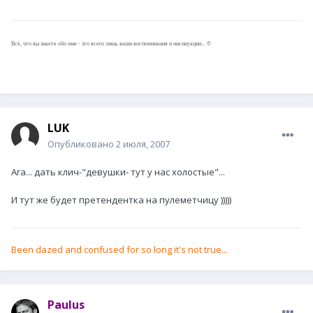
Всё, что вы знаете обо мне - это всего лишь ваши воспоминания и инсинуации... ©
LUK
Опубликовано
2 июля, 2007
Ага... дать клич-"девушки- тут у нас холостые"...
И тут же будет претендентка на пулеметчицу )))))
Been dazed and confused for so long it's not true...
Paulus