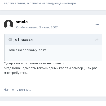
вертикальная, а ответы - в следующем номере...
smola
Опубликовано
3 июля, 2007
J u l i сказал:
Тачка на прокачку :acute:
Супер тачка... и хаммер нам не почем :)
А где мона надыбать такой модный капот и бампер :) Как раз
мне требуется...
Ни что не вечно...