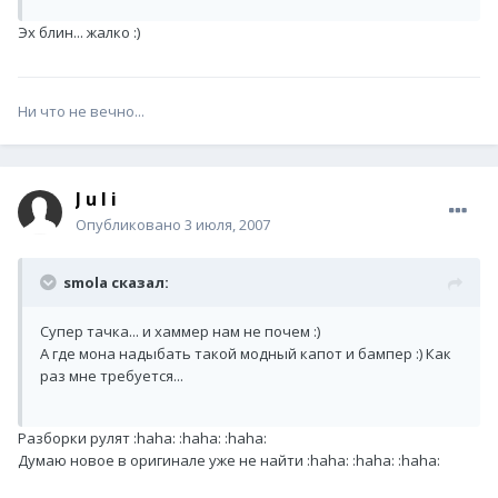
Эх блин... жалко :)
Ни что не вечно...
J u l i
Опубликовано
3 июля, 2007
smola сказал:
Супер тачка... и хаммер нам не почем :)
А где мона надыбать такой модный капот и бампер :) Как
раз мне требуется...
Разборки рулят :haha: :haha: :haha:
Думаю новое в оригинале уже не найти :haha: :haha: :haha: