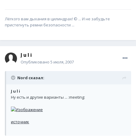
Лёгкого вам дыхания в цилиндрах! © ... И не забудьте
пристегнуть ремни безопасности ...
J u l i
Опубликовано
5 июля, 2007
Nord сказал:
J u l i
Ну есть и другие варианты ... :meeting:
источник