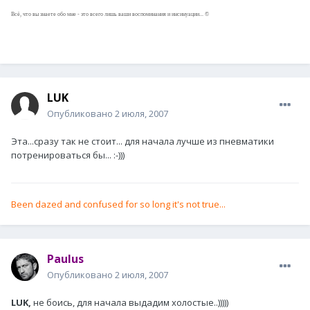
Всё, что вы знаете обо мне - это всего лишь ваши воспоминания и инсинуации... ©
LUK
Опубликовано
2 июля, 2007
Эта...сразу так не стоит... для начала лучше из пневматики
потренироваться бы... :-)))
Been dazed and confused for so long it's not true...
Paulus
Опубликовано
2 июля, 2007
LUK,
не боись, для начала выдадим холостые..)))))