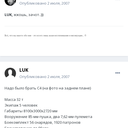
Опубликовано
2 июля, 2007
LUK,
жжошь, зачот..)))
Всё, что вы знаете обо мне - это всего лишь ваши воспоминания и инсинуации... ©
LUK
Опубликовано
2 июля, 2007
Надо было брать С4 (на фото на заднем плане)
Масса 32 т
Экипаж 5 человек
Габариты 8100х3000х2720 мм
Вооружение 85-мм пушка, два 7,62-мм пулемета
Боекомплект 56 снарядов, 1920 патронов