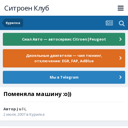
Ситроен Клуб
Курилка
Сиал Авто — автосервис Citroen|Peugeot
Дизельные двигатели — чип тюнинг,
отключение: EGR, FAP, AdBlue
Мы в Telegram
Поменяла машину :о))
Автор
J u l i
,
2 июля, 2007
в
Курилка