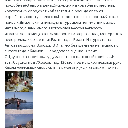
поудобнее)-3 евро в день.Экскурсия на корабле по местным
красотам-25 евро,ехать обязательно!Аренда авто-от 60
евро.Ехать советую-классно.Но канечно есть нюансы.Кто как
привык.Дискотек и анимации в турецком понимании вааще
нет.Много,очень много австро-словенско-венгерско-
итальянско-немецкопенсионеров и гитлерюгенда(пионеров).На
вело,роликах,бегом и т.п.Ехать нада..Брал в Интуристе на
Автозаводской,у Володи...В Италию без шенгена не пущают с
ентого года-обломов... Порадовала сценка...Стоит
С-4,купешка,серебро..Ну думаю,хто-то пантовый прибыл...И
тут...баушка под 70,весом под 120 кил,под мышкой лежак,в руке
баулы пляжные-прямиком в ...Ситру!За руль,с лежаком...Во как.