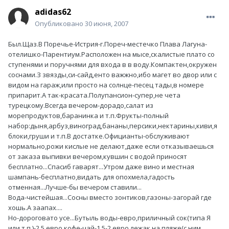
adidas62
Опубликовано
30 июня, 2007
Был.Щаз.В Поречье-Истрия-г.Пореч-местечко Плава Лагуна-
отелишко-Парентиум.Расположен на мысе,скалистые плато со
ступенями и поручнями для входа в в воду.Компактен,окружен
соснами.З звязды,си-сайд,енто важжно,ибо магет во двор или с
видом на гараж,или просто на солнце-песец тады,в номере
припарит.А так-красата.Полупансион-супер,не чета
турецкому.Всегда вечером-дорадо,салат из
морепродуктов,баранинка и т.п.Фрукты-полный
набор:дыня,арбуз,виноград,бананы,персики,нектарины,киви,я
блоки,груши и т.п.В достатке.Официанты-обслуживают
нормально,рожи кислые не делают,даже если отказываешься
от заказа выпивки вечером,кувшин с водой приносят
бесплатно...Спасиб гаварят...Утром даже вино и местная
шампань-бесплатно,видать для опохмела,гадость
отменная...Лучше-бы вечером ставили...
Вода-чистейшая...Сосны вместо зонтиков,газоны-загорай где
хошь.А заапах....
Но-дороговато усе...Бутыль воды-евро,приличный сок(типа Я
или т.п.)-2,5 евро,кофе-чай-1,5-2 евро,лежак на пляже(с ним