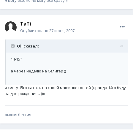
Я могу все, но не могу все сразу ))
TaTi
Опубликовано
27 июня, 2007
Oli сказал:
14-15?
а через неделю на Селигер ))
я смогу 15го катать на своей машинке гостей (правда 14го буду
на дне рождения... ))))
рыжая бестия