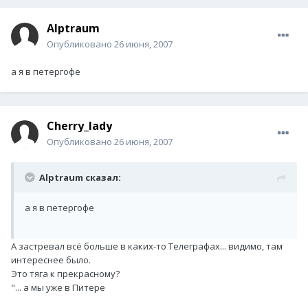
Alptraum
Опубликовано
26 июня, 2007
а я в петергофе
Cherry_lady
Опубликовано
26 июня, 2007
Alptraum сказал:
а я в петергофе
А застревал всё больше в каких-то Телеграфах... видимо, там
интереснее было.
Это тяга к прекрасному?
"... а мы уже в Питере