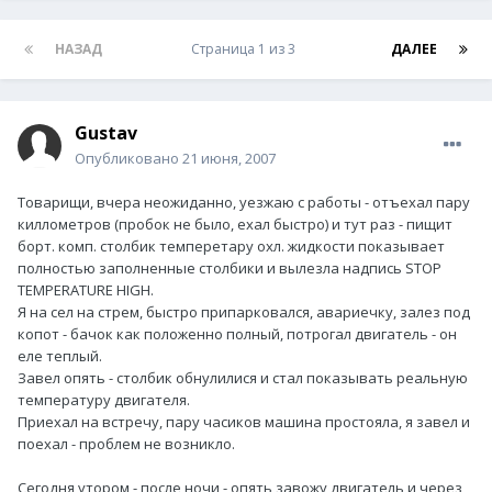
НАЗАД
Страница 1 из 3
ДАЛЕЕ
Gustav
Опубликовано
21 июня, 2007
Товарищи, вчера неожиданно, уезжаю с работы - отъехал пару
киллометров (пробок не было, ехал быстро) и тут раз - пищит
борт. комп. столбик темперетару охл. жидкости показывает
полностью заполненные столбики и вылезла надпись STOP
TEMPERATURE HIGH.
Я на сел на стрем, быстро припарковался, авариечку, залез под
копот - бачок как положенно полный, потрогал двигатель - он
еле теплый.
Завел опять - столбик обнулилися и стал показывать реальную
температуру двигателя.
Приехал на встречу, пару часиков машина простояла, я завел и
поехал - проблем не возникло.
Сегодня утором - после ночи - опять завожу двигатель и через