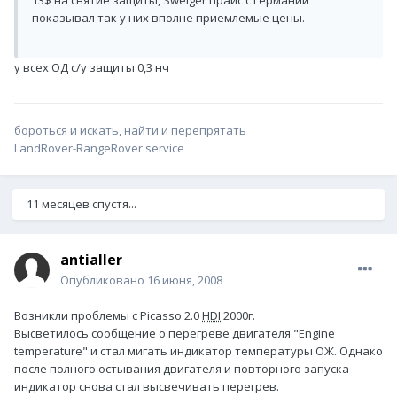
13$ на снятие защиты, Sweiger прайс с Германии
показывал так у них вполне приемлемые цены.
у всех ОД с/у защиты 0,3 нч
бороться и искать, найти и перепрятать
LandRover-RangeRover service
11 месяцев спустя...
antialler
Опубликовано
16 июня, 2008
Возникли проблемы с Picasso 2.0
HDI
2000г.
Высветилось сообщение о перегреве двигателя "Engine
temperature" и стал мигать индикатор температуры ОЖ. Однако
после полного остывания двигателя и повторного запуска
индикатор снова стал высвечивать перегрев.