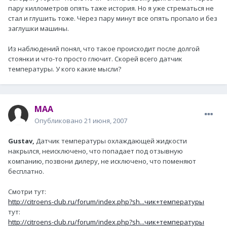
пару киллометров опять таже история. Но я уже стрематься не
стал и глушить тоже. Через пару минут все опять пропало и без
заглушки машины.
Из наблюдений понял, что такое происходит после долгой
стоянки и что-то просто глючит. Скорей всего датчик
температуры. У кого какие мысли?
MAA
Опубликовано
21 июня, 2007
Gustav,
Датчик температуры охлаждающей жидкости
накрылся, неисключено, что попадает под отзывную
компанию, позвони дилеру, не исключено, что поменяют
бесплатно.
Смотри тут:
http://citroens-club.ru/forum/index.php?sh...чик+температуры
тут:
http://citroens-club.ru/forum/index.php?sh...чик+температуры