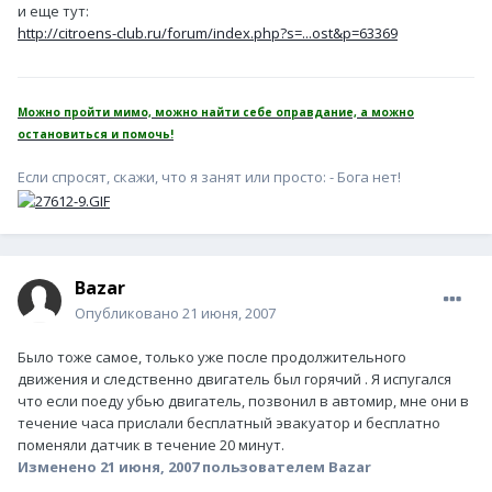
и еще тут:
http://citroens-club.ru/forum/index.php?s=...ost&p=63369
Можно пройти мимо, можно найти себе оправдание, а можно
остановиться и помочь!
Если спросят, скажи, что я занят или просто: - Бога нет!
Bazar
Опубликовано
21 июня, 2007
Было тоже самое, только уже после продолжительного
движения и следственно двигатель был горячий . Я испугался
что если поеду убью двигатель, позвонил в автомир, мне они в
течение часа прислали бесплатный эвакуатор и бесплатно
поменяли датчик в течение 20 минут.
Изменено
21 июня, 2007
пользователем Bazar