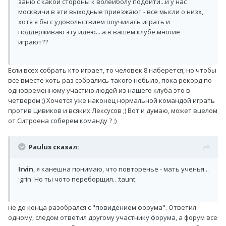
заню с какой стороны к волейболу подойти...и у нас
москвичи в эти выходные приезжают - все мысли о низх,
хотя я бы с удовольствием поучилась играть и
поддерживаю эту идею....а в вашем клубе многие
играют??
Если всех собрать кто играет, то человек 8 наберется, но чтобы
все вместе хоть раз собрались такого небыло, пока рекорд по
одновременному участию людей из нашего клуба это в
четвером ;) Хочется уже наконец нормальной командой играть
против Цивиков и всяких Лексусов ;) Вот и думаю, может вцелом
от Ситроена соберем команду ? ;)
Paulus сказал:
Irvin
, я канешна понимаю, что повторенье - мать ученья...
:grin: Но ты чото переборщил.. :taunt:
не до конца разобрался с "повидением форума". Ответил
одному, следом ответил другому участнику форума, а форум все