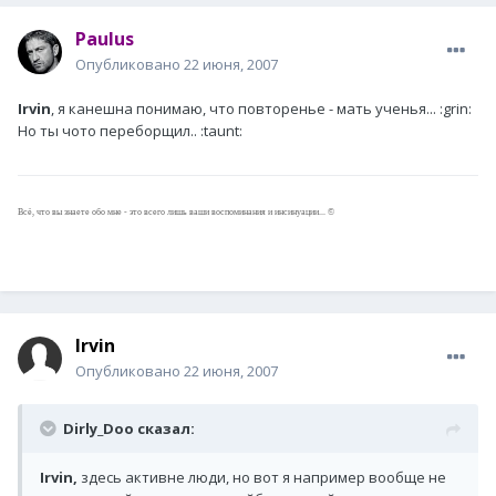
Paulus
Опубликовано
22 июня, 2007
Irvin
, я канешна понимаю, что повторенье - мать ученья... :grin:
Но ты чото переборщил.. :taunt:
Всё, что вы знаете обо мне - это всего лишь ваши воспоминания и инсинуации... ©
Irvin
Опубликовано
22 июня, 2007
Dirly_Doo сказал:
Irvin,
здесь активне люди, но вот я например вообще не