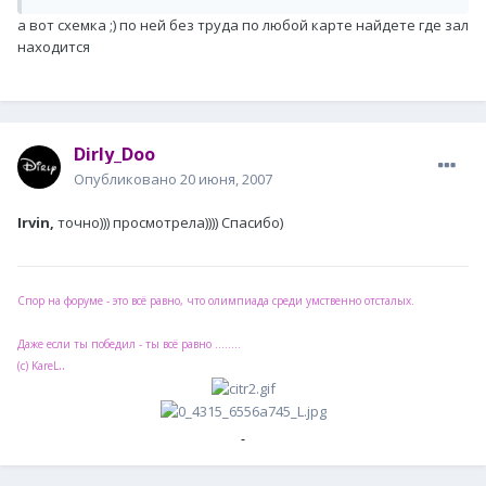
а вот схемка ;) по ней без труда по любой карте найдете где зал
находится
Dirly_Doo
Опубликовано
20 июня, 2007
Irvin,
точно))) просмотрела)))) Спасибо)
Спор на форуме - это всё равно, что олимпиада среди умственно отсталых.
Даже если ты победил - ты всё равно ........
..
(с) KareL