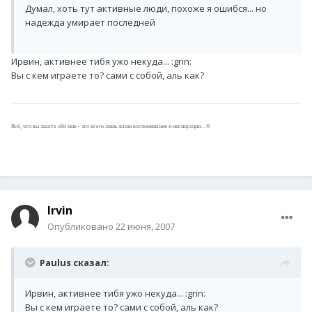
Думал, хоть тут активные люди, похоже я ошибся... но
надежда умирает последней
Ирвин, активнее тибя ужо некуда... :grin:
Вы с кем играете то? сами с собой, аль как?
Всё, что вы знаете обо мне - это всего лишь ваши воспоминания и инсинуации... ©
Irvin
Опубликовано
22 июня, 2007
Paulus сказал:
Ирвин, активнее тибя ужо некуда... :grin:
Вы с кем играете то? сами с собой, аль как?