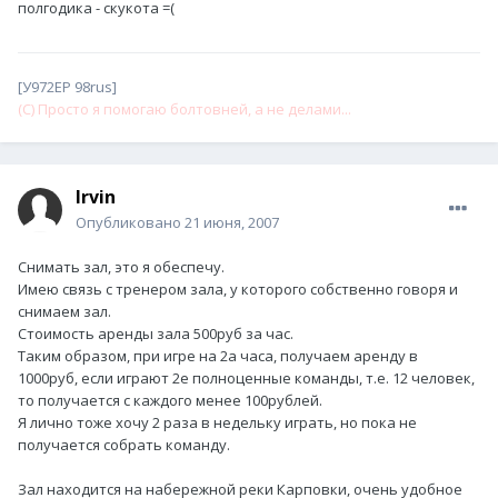
полгодика - скукота =(
[У972ЕР 98rus]
(С) Просто я помогаю болтовней, а не делами...
Irvin
Опубликовано
21 июня, 2007
Снимать зал, это я обеспечу.
Имею связь с тренером зала, у которого собственно говоря и
снимаем зал.
Стоимость аренды зала 500руб за час.
Таким образом, при игре на 2а часа, получаем аренду в
1000руб, если играют 2е полноценные команды, т.е. 12 человек,
то получается с каждого менее 100рублей.
Я лично тоже хочу 2 раза в недельку играть, но пока не
получается собрать команду.
Зал находится на набережной реки Карповки, очень удобное