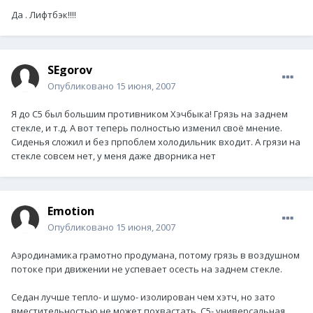
Да . Лифтбэк!!!!
SEgorov
Опубликовано
15 июня, 2007
Я до С5 был большим противником Хэчбыка! Грязь на заднем
стекле, и т.д. А вот теперь полностью изменил своё мнение.
Сиденья сложил и без прпоблем холодильник входит. А грязи на
стекле совсем нет, у меня даже дворника нет
Emotion
Опубликовано
15 июня, 2007
Аэродинамика грамотно продумана, потому грязь в воздушном
потоке при движении не успевает осесть на заднем стекле.
Седан лучше тепло- и шумо- изолирован чем хэтч, но зато
вместительностью не может похвастать. С5- универсальная