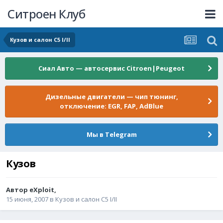
Ситроен Клуб
Кузов и салон C5 I/II
Сиал Авто — автосервис Citroen|Peugeot
Дизельные двигатели — чип тюнинг,
отключение: EGR, FAP, AdBlue
Мы в Telegram
Кузов
Автор
eXploit
,
15 июня, 2007
в
Кузов и салон C5 I/II