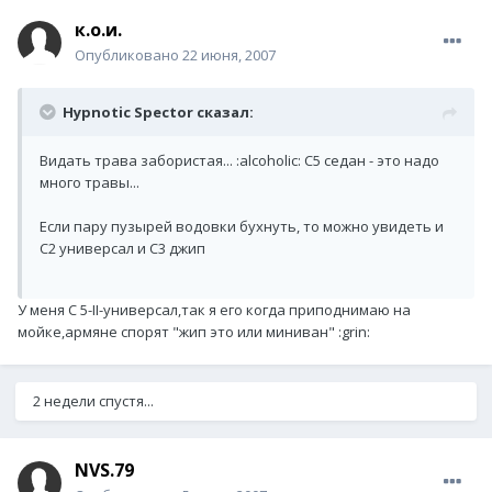
к.о.и.
Опубликовано
22 июня, 2007
Hypnotic Spector сказал:
Видать трава забористая... :alcoholic: С5 седан - это надо
много травы...
Если пару пузырей водовки бухнуть, то можно увидеть и
С2 универсал и С3 джип
У меня С 5-II-универсал,так я его когда приподнимаю на
мойке,армяне спорят "жип это или миниван" :grin:
2 недели спустя...
NVS.79