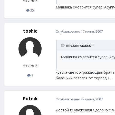
Местный
Машинка смотрится супер. Асупп
35
toshic
Опубликовано
17 июня, 2007
mivaxm сказал:
Машинка смотрится супер. Асу
Местный
краска светоотражающая. брат по
9
балончик остался от торпеды.....
Putnik
Опубликовано
22 июня, 2007
Достойно уважения! Сделано с л