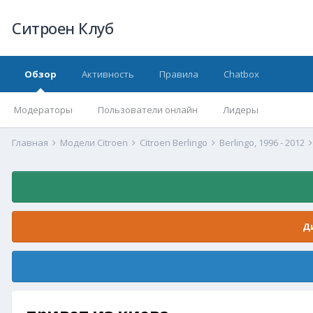
Ситроен Клуб
Обзор
Активность
Правила
Chatbox
Модераторы
Пользователи онлайн
Лидеры
Главная
Модели Citroen
Citroen Berlingo
Berlingo, 1996 - 2012
Д