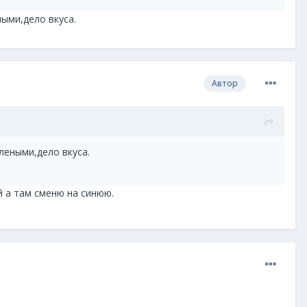
ыми,дело вкуса.
Автор
леными,дело вкуса.
й а там сменю на синюю.