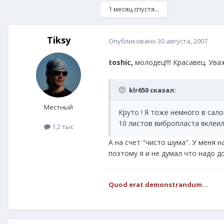
1 месяц спустя...
Tiksy
Опубликовано
30 августа, 2007
toshic,
молодец!!!! Красавец. Ув
klr650 сказал:
Местный
Круто ! Я тоже немного в сало
10 листов вибропласта вклеил 
1,2 тыс
А на счет "чисто шума". У меня 
поэтому я и не думал что надо 
Quod erat demonstrandum...