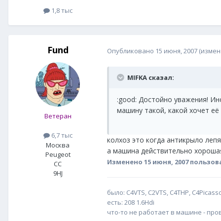
1,8 тыс
Fund
Опубликовано
15 июня, 2007
(измен
MIFKA сказал:
:good: Достойно уважения! Ино
машину такой, какой хочет её в
Ветеран
6,7 тыс
колхоз это когда антикрыло лепя
Москва
а машина действительно хорошая
Peugeot
Изменено
15 июня, 2007
пользов
CC
9HJ
было: С4VTS, C2VTS, C4THP, C4Picass
есть: 208 1.6Hdi
что-то не работает в машине - пр