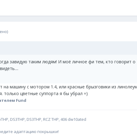
ено)
гда завидую таким людям! И моё личное фи тем, кто говорит о та
идеть....
т на машину с мотором 1.4, или красные брызговики из линолеума
. только цветные суппорта я бы убрал =)
ателем Fund
oTHP, DS3THP, DS3THP, RCZ THP, 406 dw10ated
оведите адаптацию покрышки!