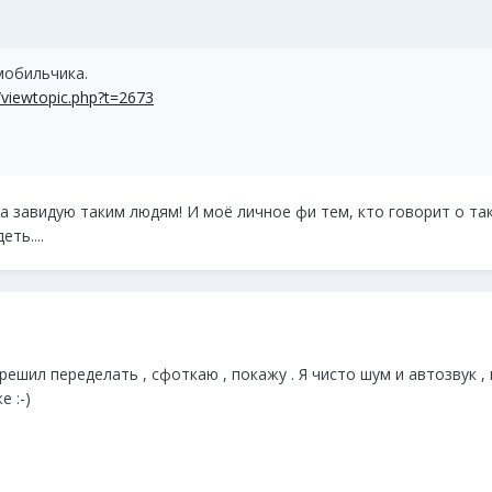
мобильчика.
m/viewtopic.php?t=2673
а завидую таким людям! И моё личное фи тем, кто говорит о таки
ть....
решил переделать , сфоткаю , покажу . Я чисто шум и автозвук , 
 :-)