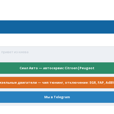
привет из киева
Сиал Авто — автосервис Citroen|Peugeot
изельные двигатели — чип тюнинг, отключение: EGR, FAP, AdBl
Мы в Telegram