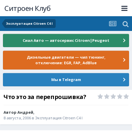
Ситроен Клуб
Эксплуатация Citroen C4 I
Сиал Авто — автосервис Citroen|Peugeot
Дизельные двигатели — чип тюнинг,
отключение: EGR, FAP, AdBlue
Мы в Telegram
Что это за перепрошивка?
Автор
Андрей
,
8 августа, 2006
в
Эксплуатация Citroen C4 I