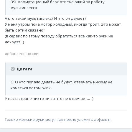
BSI- коммутационый блок отвечающий за работу
мультиплекса
А кто такой мультиплекс? И что он делает?
У меня утром пока мотор холодный, иногда троит. Это может
быть с этим связано?
(в сервис по этому поводу обратиться все как-то руки не
доходят...)
добавлено позже:
Цитата
СТО что попало делать не будут. отвечать никому не
хочеться потом :wink:
У нас в стране никто ни за что не отвечает... :(
Только женские руки могут так нежно уложить асфальт...