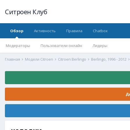
Ситроен Клуб
Обзор
Активность
Правила
Chatbox
Модераторы
Пользователи онлайн
Лидеры
Главная
Модели Citroen
Citroen Berlingo
Berlingo, 1996 - 2012
Д