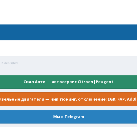
колодки
Сиал Авто — автосервис Citroen|Peugeot
изельные двигатели — чип тюнинг, отключение: EGR, FAP, AdBl
Мы в Telegram