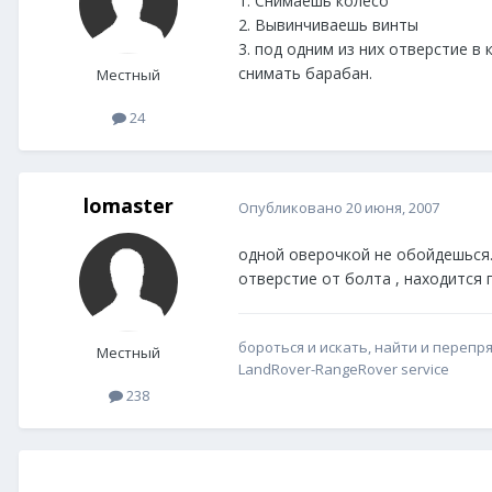
1. Снимаешь колесо
2. Вывинчиваешь винты
3. под одним из них отверстие в
снимать барабан.
Местный
24
lomaster
Опубликовано
20 июня, 2007
одной оверочкой не обойдешься.
отверстие от болта , находится п
бороться и искать, найти и перепр
Местный
LandRover-RangeRover service
238