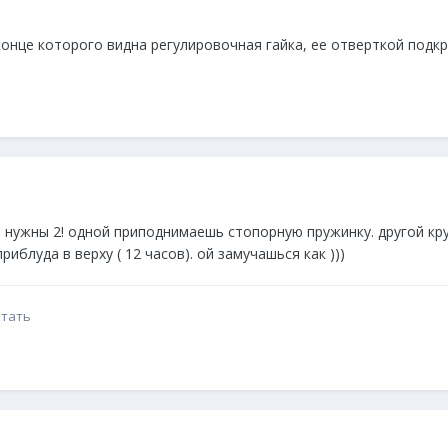
 конце которого видна регулировочная гайка, ее отверткой под
 нужны 2! одной приподнимаешь стопорную пружинку. другой кру
риблуда в верху ( 12 часов). ой замучашься как )))
ятать