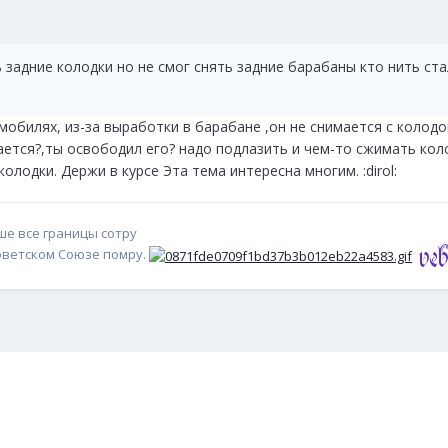
 задние колодки но не смог снять задние барабаны кто нить ста
мобилях, из-за выработки в барабане ,он не снимается с колодо
ется?,ты освободил его? надо подлазить и чем-то сжимать коло
олодки. Держи в курсе Эта тема интересна многим. :dirol:
уше все границы сотру
Советском Союзе помру.