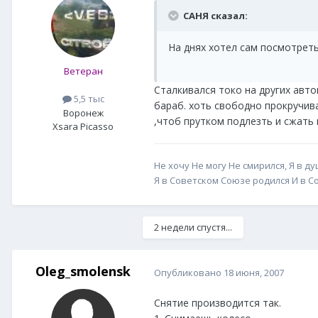
САНЯ сказал:
На днях хотел сам посмотреть
Ветеран
Сталкивался токо на других авто
5,5 тыс
бараб. хоть свободно прокручива
Воронеж
,чтоб прутком подлезть и сжать к
Xsara Picasso
Не хочу Не могу Не смирился, Я в д
Я в Советском Союзе родился И в 
2 недели спустя...
Oleg_smolensk
Опубликовано
18 июня, 2007
Снятие производится так.