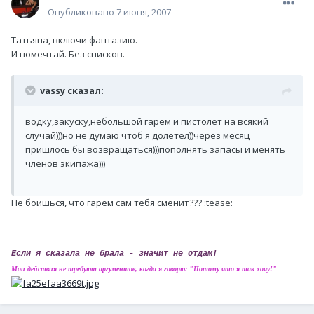
Опубликовано
7 июня, 2007
Татьяна, включи фантазию.
И помечтай. Без списков.
vassy сказал:
водку,закуску,небольшой гарем и пистолет на всякий
случай)))но не думаю чтоб я долетел))через месяц
пришлось бы возвращаться)))пополнять запасы и менять
членов экипажа)))
Не боишься, что гарем сам тебя сменит??? :tease:
Если я сказала не брала - значит не отдам!
Мои действия не требуют аргументов, когда я говорю: "Потому что я так хочу!"