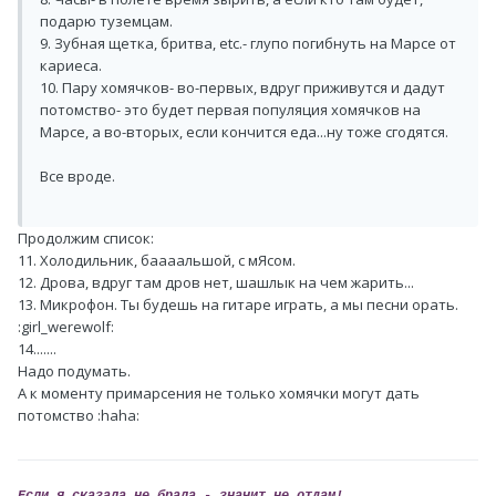
подарю туземцам.
9. Зубная щетка, бритва, etc.- глупо погибнуть на Марсе от
кариеса.
10. Пару хомячков- во-первых, вдруг приживутся и дадут
потомство- это будет первая популяция хомячков на
Марсе, а во-вторых, если кончится еда...ну тоже сгодятся.
Все вроде.
Продолжим список:
11. Холодильник, баааальшой, с мЯсом.
12. Дрова, вдруг там дров нет, шашлык на чем жарить...
13. Микрофон. Ты будешь на гитаре играть, а мы песни орать.
:girl_werewolf:
14.......
Надо подумать.
А к моменту примарсения не только хомячки могут дать
потомство :haha: