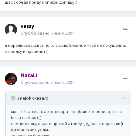
щас с обеда приду и список допишу ;)
vassy
Опубликовано
7 июня, 2007
я миролюбивый.все по согласию))главное чтоб не покушались
на водку и провиант)))
NataLi
Опубликовано
7 июня, 2007
Snejok сказал:
хм..... я бы взяла: фотоаппарат - шоб мне поверили, что я
была на марсе;)
немного еды, воды и прочий атрибут, удовлетворяющий
физические нужды....
туалетную бумашку.....