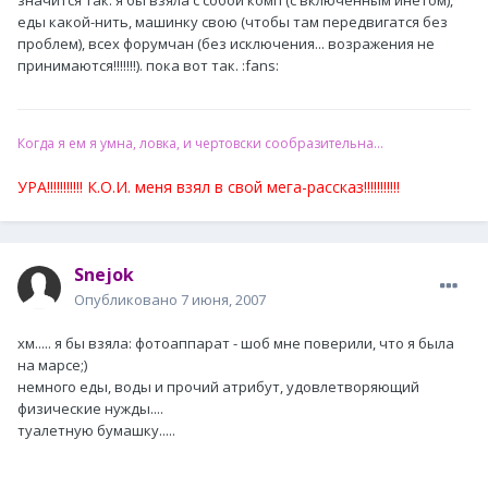
значится так: я бы взяла с собой комп (с включенным инетом),
еды какой-нить, машинку свою (чтобы там передвигатся без
проблем), всех форумчан (без исключения... возражения не
принимаются!!!!!!!). пока вот так. :fans:
Когда я ем я умна, ловка, и чертовски сообразительна...
УРА!!!!!!!!!!! К.О.И. меня взял в свой мега-рассказ!!!!!!!!!!!
Snejok
Опубликовано
7 июня, 2007
хм..... я бы взяла: фотоаппарат - шоб мне поверили, что я была
на марсе;)
немного еды, воды и прочий атрибут, удовлетворяющий
физические нужды....
туалетную бумашку.....