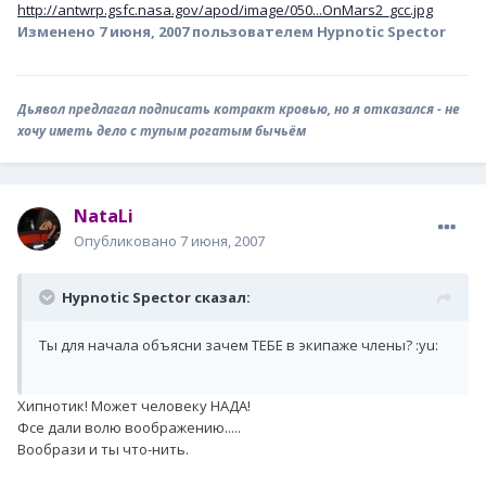
http://antwrp.gsfc.nasa.gov/apod/image/050...OnMars2_gcc.jpg
Изменено
7 июня, 2007
пользователем Hypnotic Spector
Дьявол предлагал подписать котракт кровью, но я отказался - не
хочу иметь дело с тупым рогатым бычьём
NataLi
Опубликовано
7 июня, 2007
Hypnotic Spector сказал:
Ты для начала объясни зачем ТЕБЕ в экипаже члены? :yu:
Хипнотик! Может человеку НАДА!
Фсе дали волю воображению.....
Вообрази и ты что-нить.