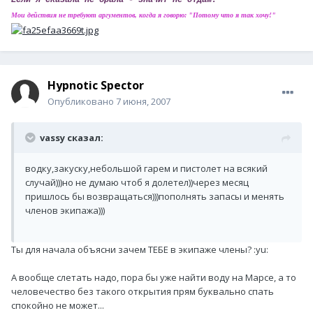
Если я сказала не брала - значит не отдам!
Мои действия не требуют аргументов, когда я говорю: "Потому что я так хочу!"
Hypnotic Spector
Опубликовано
7 июня, 2007
vassy сказал:
водку,закуску,небольшой гарем и пистолет на всякий
случай)))но не думаю чтоб я долетел))через месяц
пришлось бы возвращаться)))пополнять запасы и менять
членов экипажа)))
Ты для начала объясни зачем ТЕБЕ в экипаже члены? :yu:
А вообще слетать надо, пора бы уже найти воду на Марсе, а то
человечество без такого открытия прям буквально спать
спокойно не может...