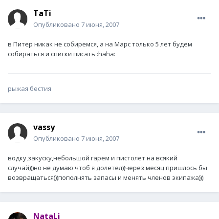
TaTi
Опубликовано
7 июня, 2007
в Питер никак не собиремся, а на Марс только 5 лет будем
собираться и списки писать :haha:
рыжая бестия
vassy
Опубликовано
7 июня, 2007
водку,закуску,небольшой гарем и пистолет на всякий
случай)))но не думаю чтоб я долетел))через месяц пришлось бы
возвращаться)))пополнять запасы и менять членов экипажа)))
NataLi