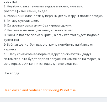
заметки.
3. Ноутбук с закачанными аудиозаписями, книгами,
фотографиями семьи, видео.
4. Российский флаг- воткну первым делом в грунт после посадки.
5. Гитару с усилителем.
6. Сигареты и зажигалку- без курева сдохну.
7. Пистолет- не знаю для чего, но мало ли что.
8. Часы- в полете время зырить, а если кто там будет, подарю
туземцам.
9. Зубная щетка, бритва, etc.- глупо погибнуть на Марсе от
кариеса.
10. Пару хомячков- во-первых, вдруг приживутся и дадут
потомство- это будет первая популяция хомячков на Марсе, а
во-вторых, если кончится еда...ну тоже сгодятся.
Все вроде.
Been dazed and confused for so long it's not true...