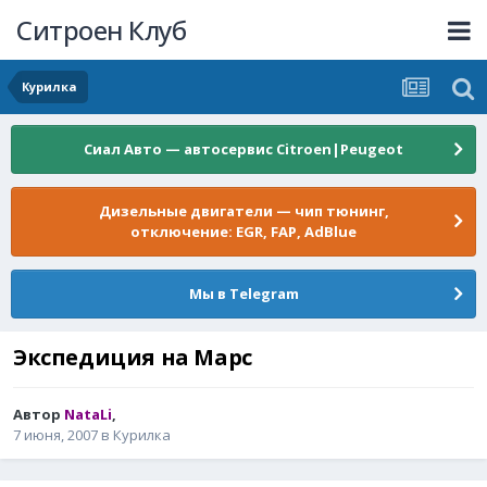
Ситроен Клуб
Курилка
Сиал Авто — автосервис Citroen|Peugeot
Дизельные двигатели — чип тюнинг,
отключение: EGR, FAP, AdBlue
Мы в Telegram
Экспедиция на Марс
Автор
NataLi
,
7 июня, 2007
в
Курилка