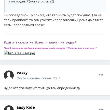
я не жадный))могу угостить)))
Ты определись. То боисся, что кто-нить будет покушатЦЦа на
твой провиант, то сам угостить предлагаешь. Время до отлета
есть - определяйся :tease:
Если я сказала не брала - значит не отдам!
Мои действия не требуют аргументов, когда я говорю: "Потому что я так хочу!"
vassy
Опубликовано
7 июня, 2007
ну до отлета могу угостить))а там определимся)))
Easy Ride