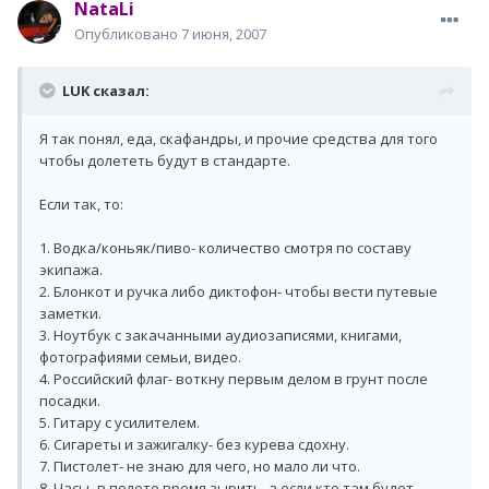
NataLi
Опубликовано
7 июня, 2007
LUK сказал:
Я так понял, еда, скафандры, и прочие средства для того
чтобы долететь будут в стандарте.
Если так, то:
1. Водка/коньяк/пиво- количество смотря по составу
экипажа.
2. Блонкот и ручка либо диктофон- чтобы вести путевые
заметки.
3. Ноутбук с закачанными аудиозаписями, книгами,
фотографиями семьи, видео.
4. Российский флаг- воткну первым делом в грунт после
посадки.
5. Гитару с усилителем.
6. Сигареты и зажигалку- без курева сдохну.
7. Пистолет- не знаю для чего, но мало ли что.
8. Часы- в полете время зырить, а если кто там будет,