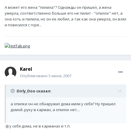
А может его жена "пилила"? Однажды он пришел, а жена
умерла, соответственно больше его не пилит - "опилок" нет, а
она хоть и пилила, но он ее любил, а так как она умерла, он взял
и повесился с горя...
Karel
Опубликовано
5 июня, 2007
Dirly_Doo сказал:
а опилки он не обнаружил дома иили у себя? Ну пришел
домой..руку в карман, а опилок нет...
-))) у себя дома, не в карманах и т.п.