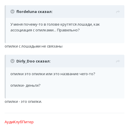
flordeluna сказал:
У меня почему-то в голове крутятся лошади, как
ассоциация с опилками... Правильно?
опилки с лошадьми не связаны
Dirly_Doo сказал:
опилки это опилки или это название чего-то?
опилки- деньги?
опилки - это опилки.
АудиКлубПитер