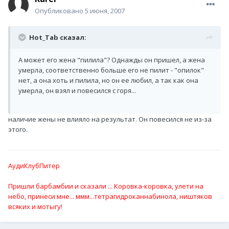
Опубликовано
5 июня, 2007
Hot_Tab сказал:
А может его жена "пилила"? Однажды он пришел, а жена
умерла, соответственно больше его не пилит - "опилок"
нет, а она хоть и пилила, но он ее любил, а так как она
умерла, он взял и повесился с горя...
наличие жены не влияло на результат. Он повесился не из-за
этого.
АудиКлубПитер
Пришли барбамбии и сказали ... Коровка-коровка, улети на
небо, принеси мне... ммм...тетрагидроканнабинола, ништяков
всяких и мотыгу!