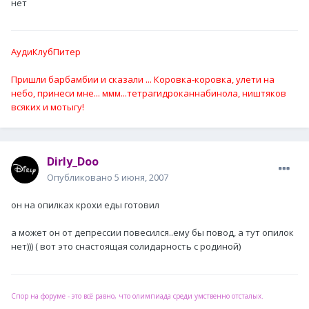
нет
АудиКлубПитер
Пришли барбамбии и сказали ... Коровка-коровка, улети на
небо, принеси мне... ммм...тетрагидроканнабинола, ништяков
всяких и мотыгу!
Dirly_Doo
Опубликовано
5 июня, 2007
он на опилках крохи еды готовил
а может он от депрессии повесился..ему бы повод, а тут опилок
нет))) ( вот это снастоящая солидарность с родиной)
Спор на форуме - это всё равно, что олимпиада среди умственно отсталых.