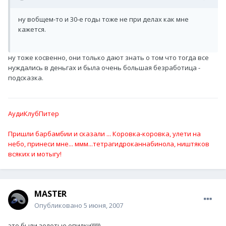
ну вобщем-то и 30-е годы тоже не при делах как мне
кажется.
ну тоже косвенно, они только дают знать о том что тогда все
нуждались в деньгах и была очень большая безработица -
подсказка.
АудиКлубПитер
Пришли барбамбии и сказали ... Коровка-коровка, улети на
небо, принеси мне... ммм...тетрагидроканнабинола, ништяков
всяких и мотыгу!
MASTER
Опубликовано
5 июня, 2007
это были золотые опилки))))))