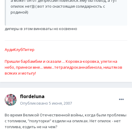
а может он от депрессии повесился..ему бы повод, а тут
опилок нет))) ( вот это снастоящая солидарность с
родиной)
диперы в этом виноваты но косвенно
АудиКлубПитер
Пришли барбамбии и сказали ... Коровка-коровка, улети на
небо, принеси мне... ммм...тетрагидроканнабинола, ништяков
всяких и мотыгу!
flordeluna
Опубликовано
5 июня, 2007
Во время Великой Отечественной войны, когда были проблемы
с топливом, "полуторки" ездили на опилках. Нет опилок - нет
топлива, ездить не на чем?