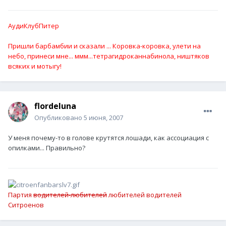
АудиКлубПитер
Пришли барбамбии и сказали ... Коровка-коровка, улети на
небо, принеси мне... ммм...тетрагидроканнабинола, ништяков
всяких и мотыгу!
flordeluna
Опубликовано
5 июня, 2007
У меня почему-то в голове крутятся лошади, как ассоциация с
опилками... Правильно?
Партия
водителей-любителей
любителей водителей
Ситроенов