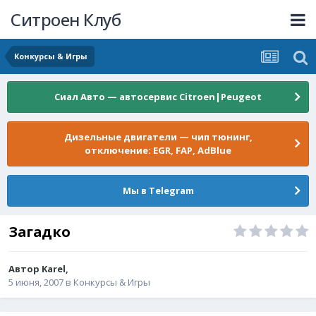
Ситроен Клуб
Конкурсы & Игры
Сиал Авто — автосервис Citroen|Peugeot
Дизельные двигатели — чип тюнинг,
отключение: EGR, FAP, AdBlue
Мы в Telegram
Загадко
Автор
Karel
,
5 июня, 2007
в
Конкурсы & Игры