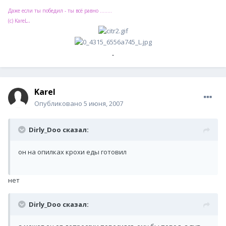
Даже если ты победил - ты всё равно ........
..
(с) KareL
Karel
Опубликовано
5 июня, 2007
Dirly_Doo сказал:
он на опилках крохи еды готовил
нет
Dirly_Doo сказал: