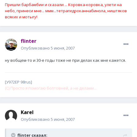
Пришли барбамбии и сказали ... Коровка-коровка, улети на
небо, принеси мне... ммм...тетрагидроканнабинола, ништяков
всяких и мотыгу!
flinter
Опубликовано
5 июня, 2007
ну вобщем-то и 30-е годы тоже не при делах как мне кажется.
[У972ЕР 98rus]
(С) Просто я помогаю болтовней, а не делами...
Karel
Опубликовано
5 июня, 2007
flinter сказал: