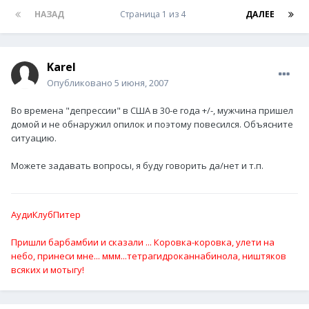
НАЗАД
Страница 1 из 4
ДАЛЕЕ
Karel
Опубликовано
5 июня, 2007
Во времена "депрессии" в США в 30-е года +/-, мужчина пришел
домой и не обнаружил опилок и поэтому повесился. Объясните
ситуацию.
Можете задавать вопросы, я буду говорить да/нет и т.п.
АудиКлубПитер
Пришли барбамбии и сказали ... Коровка-коровка, улети на
небо, принеси мне... ммм...тетрагидроканнабинола, ништяков
всяких и мотыгу!