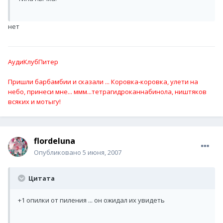
нет
АудиКлубПитер
Пришли барбамбии и сказали ... Коровка-коровка, улети на
небо, принеси мне... ммм...тетрагидроканнабинола, ништяков
всяких и мотыгу!
flordeluna
Опубликовано
5 июня, 2007
Цитата
+1 опилки от пиления ... он ожидал их увидеть