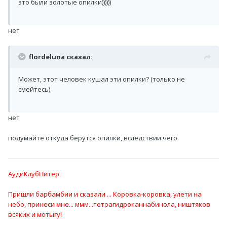
это были золотые опилки))))))
нет
flordeluna сказал:
Может, этот человек кушал эти опилки? (только не
смейтесь)
нет
подумайте откуда берутся опилки, вследствии чего.
АудиКлубПитер
Пришли барбамбии и сказали ... Коровка-коровка, улети на
небо, принеси мне... ммм...тетрагидроканнабинола, ништяков
всяких и мотыгу!