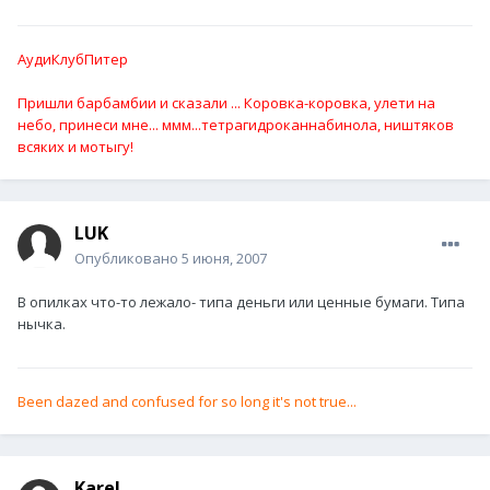
АудиКлубПитер
Пришли барбамбии и сказали ... Коровка-коровка, улети на
небо, принеси мне... ммм...тетрагидроканнабинола, ништяков
всяких и мотыгу!
LUK
Опубликовано
5 июня, 2007
В опилках что-то лежало- типа деньги или ценные бумаги. Типа
нычка.
Been dazed and confused for so long it's not true...
Karel