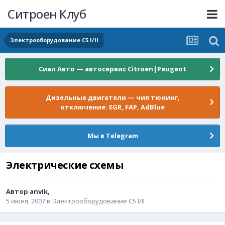
Ситроен Клуб
Электрооборудование C5 I/II
Сиал Авто — автосервис Citroen|Peugeot
Дизельные двигатели — чип тюнинг,
отключение: EGR, FAP, AdBlue
Мы в Telegram
Электрические схемы
Автор
anvik
,
5 июня, 2007
в
Электрооборудование C5 I/II