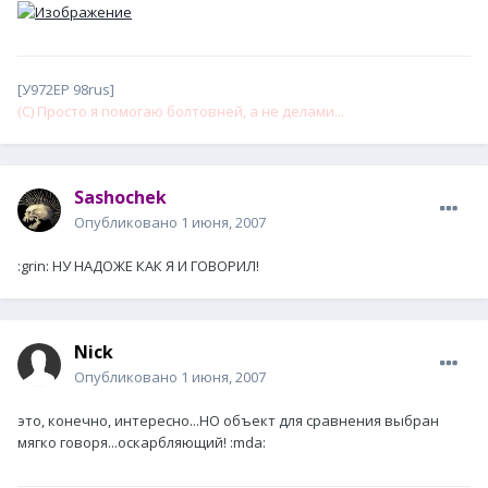
[У972ЕР 98rus]
(С) Просто я помогаю болтовней, а не делами...
Sashochek
Опубликовано
1 июня, 2007
:grin: НУ НАДОЖЕ КАК Я И ГОВОРИЛ!
Nick
Опубликовано
1 июня, 2007
это, конечно, интересно...НО объект для сравнения выбран
мягко говоря...оскарбляющий! :mda: