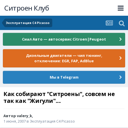
Ситроен Клуб
Эксплуатация C4 Picasso
Сиал Авто — автосервис Citroen|Peugeot
Дизельные двигатели — чип тюнинг,
отключение: EGR, FAP, AdBlue
Мы в Telegram
Как собирают "Ситроены", совсем не
так как "Жигули"....
Автор
valery_k
,
1 июня, 2007
в
Эксплуатация C4 Picasso