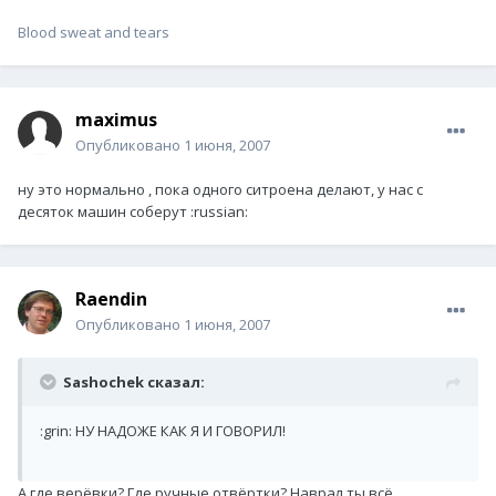
Blood sweat and tears
maximus
Опубликовано
1 июня, 2007
ну это нормально , пока одного ситроена делают, у нас с
десяток машин соберут :russian:
Raendin
Опубликовано
1 июня, 2007
Sashochek сказал:
:grin: НУ НАДОЖЕ КАК Я И ГОВОРИЛ!
А где верёвки? Где ручные отвёртки? Наврал ты всё