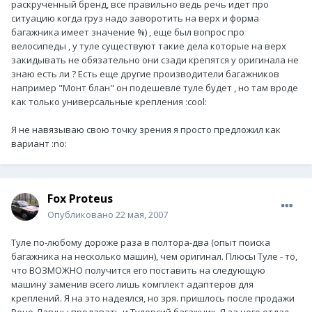
раскрученный бренд, все правильно ведь речь идет про
ситуацию когда груз надо заворотить на верх и форма
багажника имеет значение %) , еще был вопрос про
велосипеды , у туле существуют такие дела которые на верх
закидывать не обязательно они сзади крепятся у оригинала не
знаю есть ли ? Есть еще другие производители багажников
например "Монт блан" он подешевле туле будет , но там вроде
как только универсальные крепления :cool:
Я не навязываю свою точку зрения я просто предложил как
вариант :no:
Fox Proteus
Опубликовано
22 мая, 2007
Туле по-любому дороже раза в полтора-два (опыт поиска
багажника на несколько машин), чем оригинал. Плюсы Туле - то,
что ВОЗМОЖНО получится его поставить на следующую
машину заменив всего лишь комплект адаптеров для
креплений. Я на это надеялся, но зря. пришлось после продажи