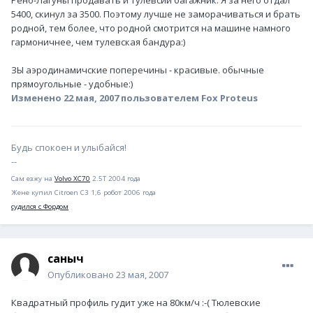
Рено-Лагуны продавать и Тулевсий багажник. Я за него отдал
5400, скинул за 3500. Поэтому лучше не заморачиваться и брать
родной, тем более, что родной смотрится на машине намного
гармоничнее, чем тулевская бандура:)
ЗЫ аэродинамичские поперечины - красивые. обычные
прямоугольные - удобные:)
Изменено
22 мая, 2007
пользователем Fox Proteus
Будь спокоен и улыбайся!
--
Сам езжу на
Volvo XC70
2.5T 2004 года
Жене купил Citroen С3 1,6 робот 2006 года
судился с Фордом
саныч
Опубликовано
23 мая, 2007
Квадратный профиль гудит уже на 80км/ч :-( Тюлевские