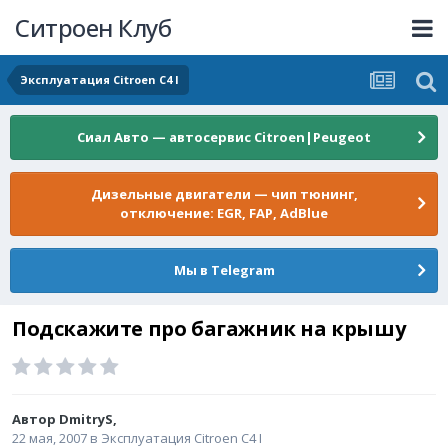
Ситроен Клуб
Эксплуатация Citroen C4 I
Сиал Авто — автосервис Citroen|Peugeot
Дизельные двигатели — чип тюнинг,
отключение: EGR, FAP, AdBlue
Мы в Telegram
Подскажите про багажник на крышу
Автор
DmitryS
,
22 мая, 2007
в
Эксплуатация Citroen C4 I