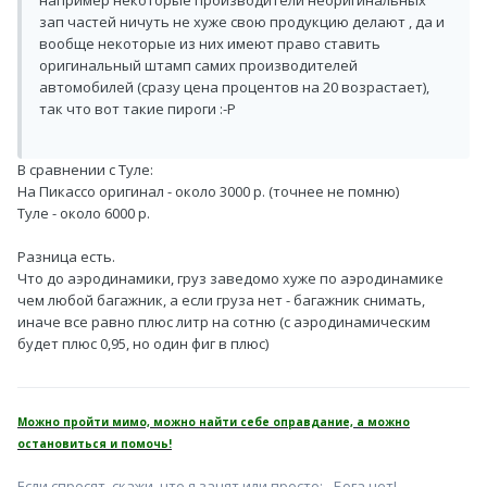
зап частей ничуть не хуже свою продукцию делают , да и
вообще некоторые из них имеют право ставить
оригинальный штамп самих производителей
автомобилей (сразу цена процентов на 20 возрастает),
так что вот такие пироги :-P
В сравнении с Туле:
На Пикассо оригинал - около 3000 р. (точнее не помню)
Туле - около 6000 р.
Разница есть.
Что до аэродинамики, груз заведомо хуже по аэродинамике
чем любой багажник, а если груза нет - багажник снимать,
иначе все равно плюс литр на сотню (с аэродинамическим
будет плюс 0,95, но один фиг в плюс)
Можно пройти мимо, можно найти себе оправдание, а можно
остановиться и помочь!
Если спросят, скажи, что я занят или просто: - Бога нет!