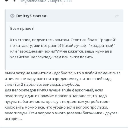
Опубликовано
7 марта, 2008
DmitryS сказал:
Всем привет!
Кто ставил, поделитесь опытом. Стоит ли брать "родной"
по каталогу, или все равно? Какой лучше - "квадратный"
или "аэродинамический"? Мне кажется, вещь нужная в
хозяйстве. Велосипеды там или лыжи возить...
Лыжи вожу на магнитном - удобно то, что в любой момент снял
и ничего не нарушает ни аэродинамику, ни внешний вид,
стявятся 2 пары лыж или лыжи, сноуборд.
Для велосипедов ИМХО лучше Thule фаркопный, если
велосипед один и наличие фаркопа напрягает, то надо
пукупать багажник на крышу с подъемным устройством.
Колхозить можно все, что угодно если вопрос про лыжи,
велосипеды. Если вопрос о многоцелевом багажнике - другая
история...