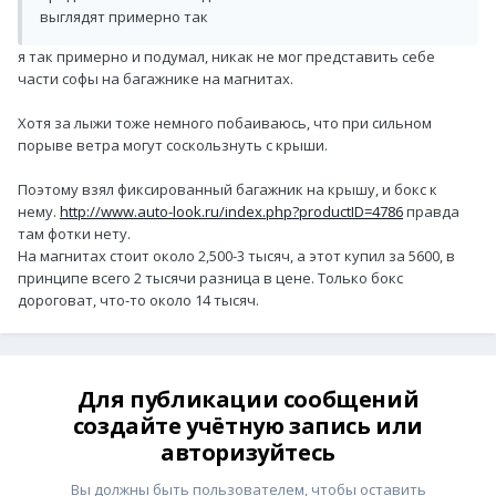
выглядят примерно так
я так примерно и подумал, никак не мог представить себе
части софы на багажнике на магнитах.
Хотя за лыжи тоже немного побаиваюсь, что при сильном
порыве ветра могут соскользнуть с крыши.
Поэтому взял фиксированный багажник на крышу, и бокс к
нему.
http://www.auto-look.ru/index.php?productID=4786
правда
там фотки нету.
На магнитах стоит около 2,500-3 тысяч, а этот купил за 5600, в
принципе всего 2 тысячи разница в цене. Только бокс
дороговат, что-то около 14 тысяч.
Для публикации сообщений
создайте учётную запись или
авторизуйтесь
Вы должны быть пользователем, чтобы оставить