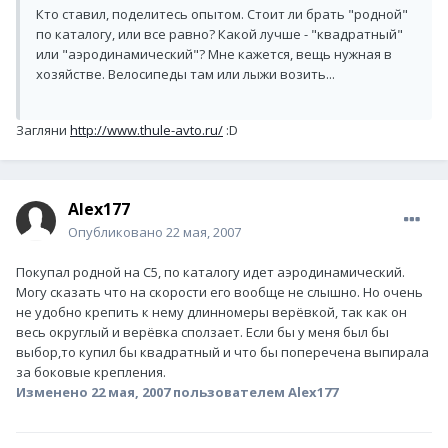
Кто ставил, поделитесь опытом. Стоит ли брать "родной"
по каталогу, или все равно? Какой лучше - "квадратный"
или "аэродинамический"? Мне кажется, вещь нужная в
хозяйстве. Велосипеды там или лыжи возить...
Загляни
http://www.thule-avto.ru/
:D
Alex177
Опубликовано
22 мая, 2007
Покупал родной на С5, по каталогу идет аэродинамический.
Могу сказать что на скорости его вообще не слышно. Но очень
не удобно крепить к нему длинномеры верёвкой, так как он
весь округлый и верёвка сползает. Если бы у меня был бы
выбор,то купил бы квадратный и что бы поперечена выпирала
за боковые крепления.
Изменено
22 мая, 2007
пользователем Alex177