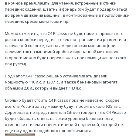
в ночное время, лампы для чтения, встроенные в спинки
передних сидений, штатный фонарь (он будет подзаряжаться
во время движения машины), вмонтированные в подголовники
передних кресел мониторы и пр.
Можно отметить, что C4 Picasso не будет иметь привычного
рычага коробки передач – селектор трансмиссии разместили
на рулевой колонке, как на американских машинах (при
наличии так называемой «роботизированной механики»
скорости можно будет переключать при помощи «лепестков»
под рулем).
Под капот C4 Picasso решено устанавливать дизели
мощностью 110 л.с. и 138 л.с., а также бензиновый агрегат
объемом 2,0 л., который выдает 143 л.с.
Сколько будет стоить C4 Picasso пока не известно. Скорее
всего, в России за эту машину будут просить около $25 тыс.
Дороговато, но представители Citroen говорят, что C4 Picasso
будет обладать очень высоким уровнем безопасности,
отменным стилем и пневматической подвеской, которой нет
еще ни у одного подобного однообъемника.