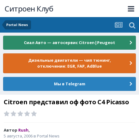
Ситроен Клуб
Portal News
Сиал Авто — автосервис Citroen|Peugeot
Дизельные двигатели — чип тюнинг,
отключение: EGR, FAP, AdBlue
Мы в Telegram
Citroen представил оф фото С4 Picasso
Автор
Rush
,
5 августа, 2006
в
Portal News