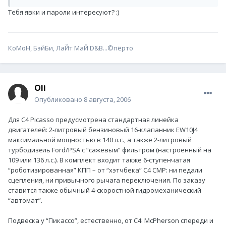
Тебя явки и пароли интересуют? :)
КоМоН, БэйБи, ЛаЙт МаЙ D&B...©пёрто
Oli
Опубликовано
8 августа, 2006
Для C4 Picasso предусмотрена стандартная линейка
двигателей: 2-литровый бензиновый 16-клапанник EW10J4
максимальной мощностью в 140 л.с., а также 2-литровый
турбодизель Ford/PSA с “сажевым” фильтром (настроенный на
109 или 136 л.с.). В комплект входит также 6-ступенчатая
“роботизированная” КПП – от “хэтчбека” C4 CMP: ни педали
сцепления, ни привычного рычага переключения. По заказу
ставится также обычный 4-скоростной гидромеханический
“автомат”.
Подвеска у “Пикассо”, естественно, от C4: McPherson cпереди и