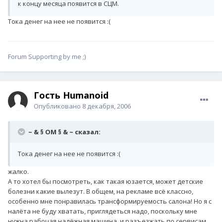
к концу месяца появится в СЦМ.
Тока денег на нее не появится :(
Forum Supporting by me ;)
Гость Humanoid
Опубликовано
8 декабря, 2006
~ & § OM § & ~ сказал:
Тока денег на нее не появится :(
жалко.
А то хотел бы посмотреть, как такая юзается, может детские
болезни какие вылезут. В общем, на рекламе всё классно,
особенно мне понравилась трансформируемость салона! Но я с
налёта не буду хватать, приглядеться надо, поскольку мне
нужна рабочая надёжная машина, и разъезжать по сервисам