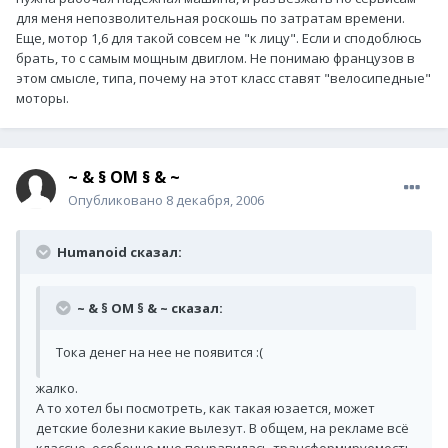
для меня непозволительная роскошь по затратам времени.
Еще, мотор 1,6 для такой совсем не "к лицу". Если и сподоблюсь
брать, то с самым мощным двиглом. Не понимаю французов в
этом смысле, типа, почему на этот класс ставят "велосипедные"
моторы.
~ & § OM § & ~
Опубликовано
8 декабря, 2006
Humanoid сказал:
~ & § OM § & ~ сказал:
Тока денег на нее не появится :(
жалко.
А то хотел бы посмотреть, как такая юзается, может
детские болезни какие вылезут. В общем, на рекламе всё
классно, особенно мне понравилась трансформируемость