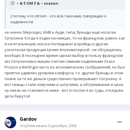
~ & § OM § & ~ сказал:
[ потому что citroen - это все-таки имя, говорящее о
надежности.
хе-хееее, Мерседес, БМВ и Ауди, типа, бренды ещё носатее
Ситроена. Когда я ездил на немцах, то на французов, равно, как
и на итальянцев, искоса поглядывал (корейцы и другая
узкоглазая продукция кроме япономатерной - не обсуждалась
вообще). В последнее время сделал выбор в пользу французов
(из Ситроеновых машин считаю самыми надёжными Xsara
Picasso и Berlingo) чисто из экономических соображений, но был
приятно удивлён уровнем комфорта, т.к. другие бренды в этом
плане за те же деньги существенно проигрывают Ситроену. А
вот немцы стали ломучими и сыпучими, а обслуживание и цена
ну никак не становится ниже - вот и послал я их туды, откедова
дети берутся!
Gardov
Опубликовано
8 декабря, 2006