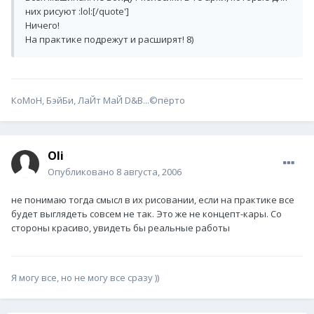
них рисуют :lol:[/quote']
Ничего!
На практике подрежут и расширят! 8)
КоМоН, БэйБи, ЛаЙт МаЙ D&B...©пёрто
Oli
Опубликовано
8 августа, 2006
не понимаю тогда смысл в их рисовании, если на практике все
будет выглядеть совсем не так. Это же не концепт-кары. Со
стороны красиво, увидеть бы реальные работы
Я могу все, но не могу все сразу ))