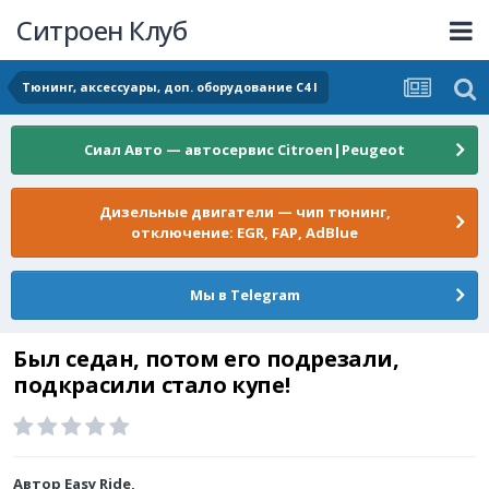
Ситроен Клуб
Тюнинг, аксессуары, доп. оборудование C4 I
Сиал Авто — автосервис Citroen|Peugeot
Дизельные двигатели — чип тюнинг,
отключение: EGR, FAP, AdBlue
Мы в Telegram
Был седан, потом его подрезали,
подкрасили стало купе!
Автор
Easy Ride
,