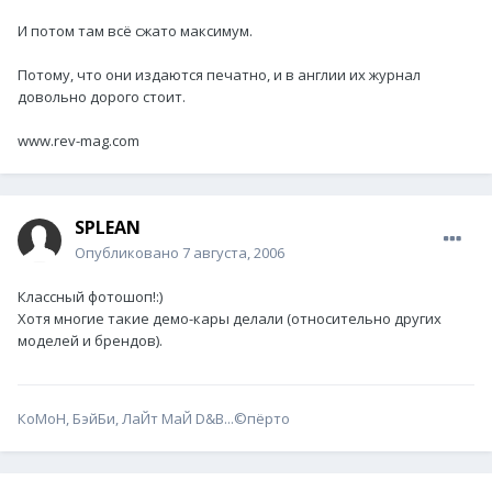
И потом там всё сжато максимум.
Потому, что они издаются печатно, и в англии их журнал
довольно дорого стоит.
www.rev-mag.com
SPLEAN
Опубликовано
7 августа, 2006
Классный фотошоп!:)
Хотя многие такие демо-кары делали (относительно других
моделей и брендов).
КоМоН, БэйБи, ЛаЙт МаЙ D&B...©пёрто