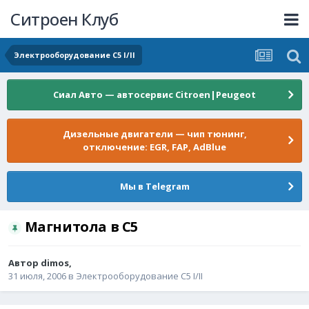
Ситроен Клуб
Электрооборудование C5 I/II
Сиал Авто — автосервис Citroen|Peugeot
Дизельные двигатели — чип тюнинг,
отключение: EGR, FAP, AdBlue
Мы в Telegram
Магнитола в С5
Автор
dimos
,
31 июля, 2006
в
Электрооборудование C5 I/II