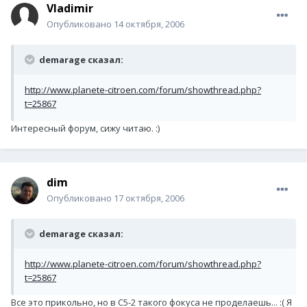
Vladimir
Опубликовано
14 октября, 2006
demarage сказал:
http://www.planete-citroen.com/forum/showthread.php?
t=25867
Интересный форум, сижу читаю. :)
dim
Опубликовано
17 октября, 2006
demarage сказал:
http://www.planete-citroen.com/forum/showthread.php?
t=25867
Все это прикольно, но в С5-2 такого фокуса не проделаешь... :( Я