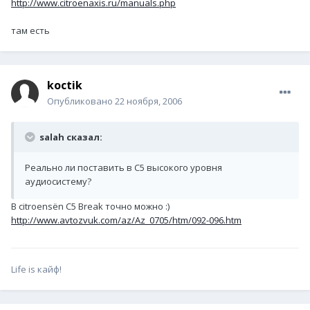
http://www.citroenaxis.ru/manuals.php
там есть
koctik
Опубликовано
22 ноября, 2006
salah сказал:
Реально ли поставить в C5 высокого уровня
аудиосистему?
В citroensёn C5 Break точно можно :)
http://www.avtozvuk.com/az/Az_0705/htm/092-096.htm
Life is кайф!