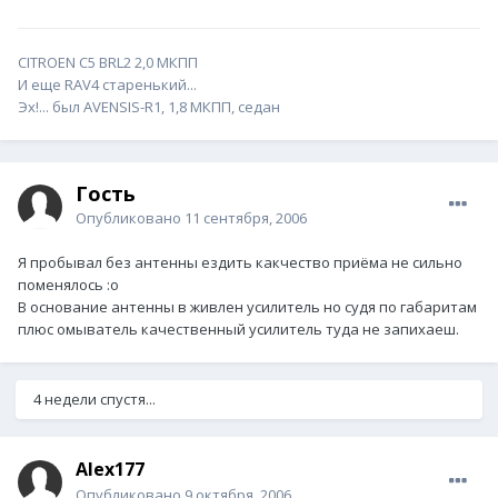
CITROEN C5 BRL2 2,0 МКПП
И еще RAV4 старенький...
Эх!... был AVENSIS-R1, 1,8 МКПП, седан
Гость
Опубликовано
11 сентября, 2006
Я пробывал без антенны ездить какчество приёма не сильно
поменялось :o
В основание антенны в живлен усилитель но судя по габаритам
плюс омыватель качественный усилитель туда не запихаеш.
4 недели спустя...
Alex177
Опубликовано
9 октября, 2006