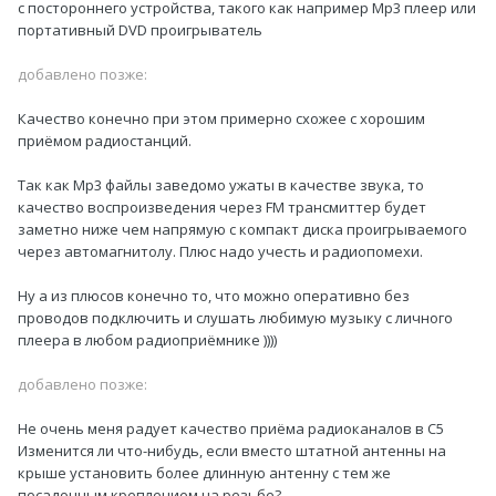
с постороннего устройства, такого как например Mp3 плеер или
портативный DVD проигрыватель
добавлено позже:
Качество конечно при этом примерно схожее с хорошим
приёмом радиостанций.
Так как Mp3 файлы заведомо ужаты в качестве звука, то
качество воспроизведения через FM трансмиттер будет
заметно ниже чем напрямую с компакт диска проигрываемого
через автомагнитолу. Плюс надо учесть и радиопомехи.
Ну а из плюсов конечно то, что можно оперативно без
проводов подключить и слушать любимую музыку с личного
плеера в любом радиоприёмнике ))))
добавлено позже:
Не очень меня радует качество приёма радиоканалов в С5
Изменится ли что-нибудь, если вместо штатной антенны на
крыше установить более длинную антенну с тем же
посадочным креплением на резьбе?