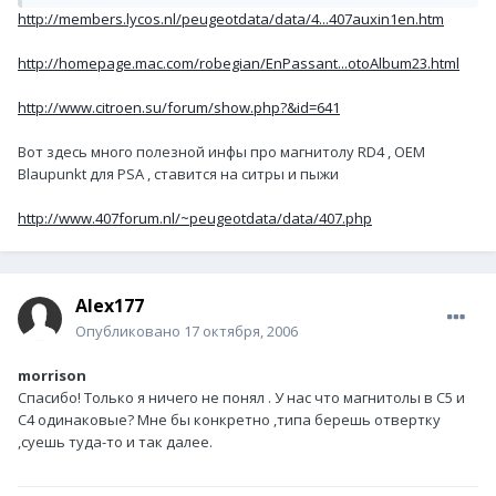
http://members.lycos.nl/peugeotdata/data/4...407auxin1en.htm
http://homepage.mac.com/robegian/EnPassant...otoAlbum23.html
http://www.citroen.su/forum/show.php?&id=641
Вот здесь много полезной инфы про магнитолу RD4 , OEM
Blaupunkt для PSA , ставится на ситры и пыжи
http://www.407forum.nl/~peugeotdata/data/407.php
Alex177
Опубликовано
17 октября, 2006
morrison
Спасибо! Только я ничего не понял . У нас что магнитолы в С5 и
С4 одинаковые? Мне бы конкретно ,типа берешь отвертку
,суешь туда-то и так далее.