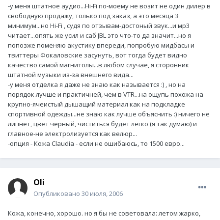
-у меня штатное аудио...Hi-Fi по-моему не возит не один дилер в
свободную продажу, только под заказ, а это месяца 3
минимум...но Hi-Fi , судя по отзывам-достоный звук...и мр3
читает...опять же усил и саб JBL это что-то да значит...но я
попозже поменяю акустику впереди, попробую мидбасы и
твиттеры Фокаловские засунуть, вот тогда будет видно
качество самой магнитолы...в любом случае, я сторонник
штатной музыки из-за внешнего вида...
-у меня отделка я даже не знаю как называется :) , но на
порядок лучше и практичней, чем в VTR...на ощупь похожа на
крупно-ячеистый дышащий материал как на подкладке
спортивной одежды...не знаю как лучше объяснить :) ничего не
липнет, цвет черный, чиститься будет легко (я так думаю) и
главное-не электролизуется как велюр...
-опция - Кожа Claudia - если не ошибаюсь, то 1500 евро...
Oli
Опубликовано
30 июля, 2006
Кожа, конечно, хорошо. но я бы не советовала: летом жарко,