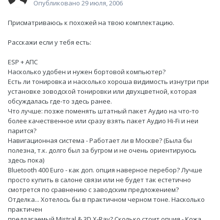
Опубликовано
29 июля, 2006
Присматриваюсь к похожей на твою комплектацию.
Расскажи если у тебя есть:
ESP + АПС
Насколько удобен и нужен бортовой компьютер?
Есть ли тонировка и насколько хороша видимость изнутри при
установке зоводской тонировки или двухцветной, которая
обсуждалась где-то здесь ранее.
Что лучше: позже поменять штатный пакет Аудио на что-то
более качественное или сразу взять пакет Аудио Hi-Fi и неи
парится?
Навигационная система - Работает ли в Москве? (Была бы
полезна, т.к. долго был за бугром и не очень ориентируюсь
здесь пока)
Bluetooth 400 Euro - как доп. опция наверное перебор? Лучше
просто купить в салоне связи или не будет так естетично
смотрется по сравнению с заводским предложением?
Отделка... Хотелось бы в практичном черном тоне. Насколько
практичен
предлагаемый Mistral & 3D X-Ray? Сколько стоит опция - Кожа