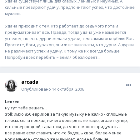
Удача существует лишь для слабых, ленивых и неумных. А
сильные презирают удачу, предпочитают успех, что достойнее
мужчин.
Удача приходит к тем, кто работает до седьмого пота и
предусматривает все. Правда, тогда удача уже называется
успехом, но есть дурни желали удачи, тем самым оскорбляя Вас.
Простите, боги, дураков, они ж не виноваты, что дурни. А дурни
не различают успех и удачу. К тому же их всегда больше.
Попробуй всех перебить – земля обезлюдеет...
arcada
Опубликовано
14 октября, 2006
Leorec
ну тут тебе решать...
:roll: имхо 850 евриков за такую музыку не жалко - сплошные
плюсы: сел и поехал, ничего ковырять не надо, играет супер,
интерьер родной, гарантия, да много можно придумать ...
все равно если ставить что-то будешь свое, более-менее
нормальное - столько же и выйдет, если не больше...