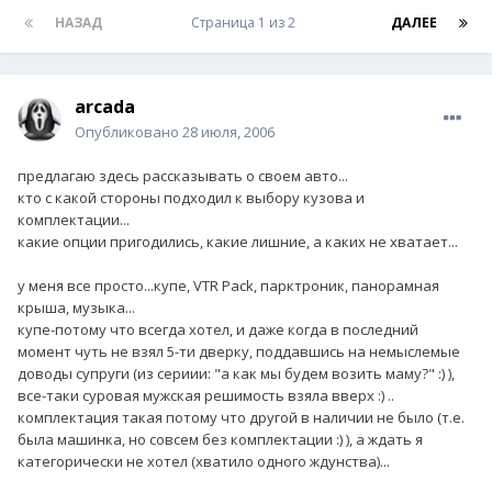
НАЗАД
Страница 1 из 2
ДАЛЕЕ
arcada
Опубликовано
28 июля, 2006
предлагаю здесь рассказывать о своем авто...
кто с какой стороны подходил к выбору кузова и
комплектации...
какие опции пригодились, какие лишние, а каких не хватает...
у меня все просто...купе, VTR Pack, парктроник, панорамная
крыша, музыка...
купе-потому что всегда хотел, и даже когда в последний
момент чуть не взял 5-ти дверку, поддавшись на немыслемые
доводы супруги (из сериии: "а как мы будем возить маму?" :) ),
все-таки суровая мужская решимость взяла вверх :) ..
комплектация такая потому что другой в наличии не было (т.е.
была машинка, но совсем без комплектации :) ), а ждать я
категорически не хотел (хватило одного ждунства)...