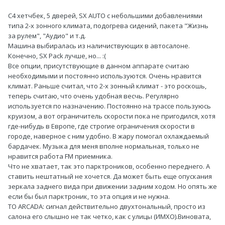
С4 хетчбек, 5 дверей, SX AUTO с небольшими добавлениями
типа 2-х зонного климата, подогрева сидений, пакета "Жизнь
за рулем", "Аудио" и т.д.
Машина выбиралась из наличиствующих в автосалоне.
Конечно, SX Pack лучше, но... :(
Все опции, присутствующие в данном аппарате считаю
необходимыми и постоянно используются. Очень нравится
климат. Раньше считал, что 2-х зонный климат - это роскошь,
теперь считаю, что очень удобная весчь. Регулярно
используется по назначению. Постоянно на трассе пользуюсь
круизом, а вот ограничитель скорости пока не пригодился, хотя
где-нибудь в Европе, где строгие ограничения скорости в
городе, наверное с ним удобно. В жару помогал охлаждаемый
бардачек. Музыка для меня вполне нормальная, только не
нравится работа FM приемника.
Что не хватает, так это парктроников, особенно переднего. А
ставить нештатный не хочется. Да может быть еще опускания
зеркала заднего вида при движении задним ходом. Но опять же
если бы был парктроник, то эта опция и не нужна.
ТО ARCADA: сигнал действительно двухтональный, просто из
салона его слышно не так четко, как с улицы (ИМХО).Виновата,