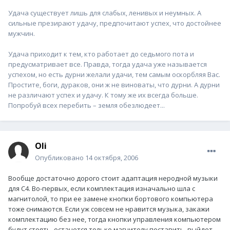
Удача существует лишь для слабых, ленивых и неумных. А
сильные презирают удачу, предпочитают успех, что достойнее
мужчин.
Удача приходит к тем, кто работает до седьмого пота и
предусматривает все. Правда, тогда удача уже называется
успехом, но есть дурни желали удачи, тем самым оскорбляя Вас.
Простите, боги, дураков, они ж не виноваты, что дурни. А дурни
не различают успех и удачу. К тому же их всегда больше.
Попробуй всех перебить – земля обезлюдеет...
Oli
Опубликовано
14 октября, 2006
Вообще достаточно дорого стоит адаптация неродной музыки
для С4. Во-первых, если комплектация изначально шла с
магнитолой, то при ее замене кнопки бортового компьютера
тоже снимаются. Если уж совсем не нравится музыка, закажи
комплектацию без нее, тогда кнопки управления компьютером
будут стоять, останется только магнитолу поставить, выйдет