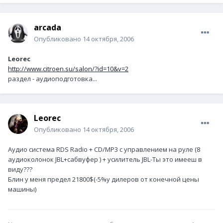
arcada
Опубликовано
14 октября, 2006
Leorec
http://www.citroen.su/salon/?id=10&v=2
раздел - аудиоподготовка...
Leorec
Опубликовано
14 октября, 2006
Аудио система RDS Radio + CD/MP3 с управлением на руле (8
аудиоколонок JBL+сабвуфер ) + усилитель JBL-Ты это имееш в
виду???
Блин у меня предел 21800$(-5%у дилеров от конечной цены
машины)