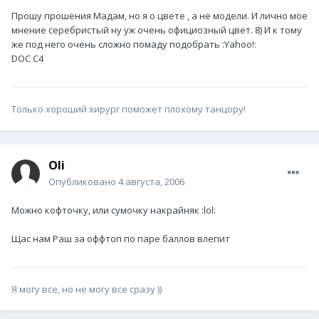
Прошу прошения Мадам, но я о цвете , а не модели. И лично мое
мнение серебристый ну уж очень официозный цвет. 8) И к тому
же под него очень сложно помаду подобрать :Yahoo!:
DOC C4
Только хороший хирург поможет плохому танцору!
Oli
Опубликовано
4 августа, 2006
Можно кофточку, или сумочку накрайняк :lol:
Щас нам Раш за оффтоп по паре баллов влепит
Я могу все, но не могу все сразу ))