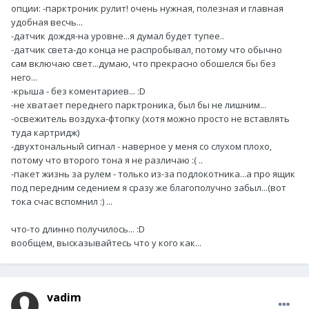
опции: -парктроник рулит! очень нужная, полезная и главная
удобная весчь...
-датчик дождя-на уровне...я думал будет тупее..
-датчик света-до конца не распробывал, потому что обычно
сам включаю свет...думаю, что прекрасно обошелся бы без
него...
-крыша - без коментариев... :D
-не хватает переднего парктроника, был бы не лишним...
-освежитель воздуха-фтопку (хотя можно просто не вставлять
туда картридж)
-двухтональный сигнал - наверное у меня со слухом плохо,
потому что второго тона я не различаю :( ..
-пакет жизнь за рулем - только из-за подлокотника...а про ящик
под передним седением я сразу же благополучно забыл...(вот
тока счас вспомнил :) ...
что-то длинно получилось... :D
вообщем, высказывайтесь что у кого как...
vadim