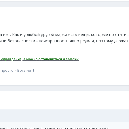
а нет. Как и у любой другой марки есть вещи, которые по стати
емни безопасности - неисправность явно редкая, поэтому держать
 оправдание, а можно остановиться и помочь!
просто: - Бога нет!
ению, но к сожалению, машина на гарантии стоит у них.