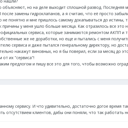
го нашли?
о объясняют, но на деле выходит сплошной развод. Последняя мо
после замены гидроклапанов, а я считаю, что её просто забыли 
о не понятно и мне пришлось самому докапываться до истины, 
 причины у меня ушло больше месяца. Как отразилось все это н
еофициальных сервиса, которые занимаются ремонтом АКПП и то
бственные же не доработки, но еще и пытались с меня получить 
телю сервиса и даже пытался генеральному директору, но доста
тельно накажут виновных, но я бы поверил, если за месяц до э
 от их "сервиса"!
каким предлогом и пишу все это для того, чтобы возможно оград
анному сервису. И что удивительно, достаточно догое время та
ь отсутствием клиентов, дабы они поняли, что так работать нел