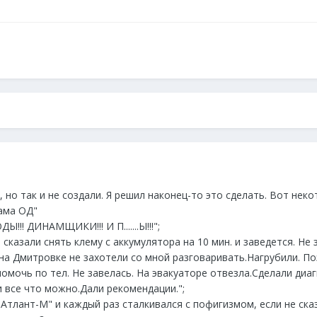
 но так и не создали. Я решил наконец-то это сделать. Вот нек
ама ОД"
!!! ДИНАМЩИКИ!!! И П.......Ы!!!";
 сказали снять клему с аккумулятора на 10 мин. и заведется. Не 
 на Дмитровке не захотели со мной разговаривать.Нагрубили. П
мочь по тел. Не завелась. На эвакуаторе отвезла.Сделали диаг
и все что можно.Дали рекомендации.";
"Атлант-М" и каждый раз сталкивался с пофигизмом, если не ск