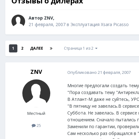
Отзывы о дилерах
Автор
ZNV
,
21 февраля, 2007
в
Эксплуатация Xsara Picasso
1
2
ДАЛЕЕ
Страница 1 из 2
ZNV
Опубликовано
21 февраля, 2007
Многие предлогали создать тему,
"Пора создавать тему "Антирекл
В Атлант-М даже не суйтесь, УРОДЫ
"В пятницу не завелась.В сервисе
Суббота. Не завелась. В сервисе
Местный
отношением. Сначало пытались по
25
Заменили по гарантии, проверил
Сам несколько раз обращался в 