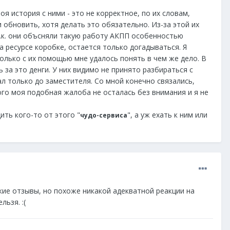
я история с ними - это не корректное, по их словам,
обновить, хотя делать это обязательно. Из-за этой их
т.к. они объсняли такую работу АКПП особенностью
а ресурсе коробке, остается только догадываться. Я
лько с их помощью мне удалось понять в чем же дело. В
за это денги. У них видимо не принято разбираться с
л только до заместителя. Со мной конечно связались,
того моя подобная жалоба не осталась без внимания и я не
ить кого-то от этого "
", а уж ехать к ним или
чудо-сервиса
кие отзывы, но похоже никакой адекватной реакции на
ьзя. :(