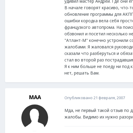
удивил мастер Андрей. Где они е
В начале говорят красиво, что-т
обновление программы для АКПП 
ошибки кородка вела себя прост
французкого автопрома. На поиск
обзвонил и посетил несколько н
"Атлант-М" конечно устронили со
жалобами. Я жаловался руководи
сказали что разберуться и обяза
стал во второй раз пострадавшим
Я к ним больше не поеду ни под 
нет, решать Вам.
MAA
Опубликовано
21 февраля, 2007
Мда, не первый такой отзыв по д
жалобы. Видимо их нужно разорит