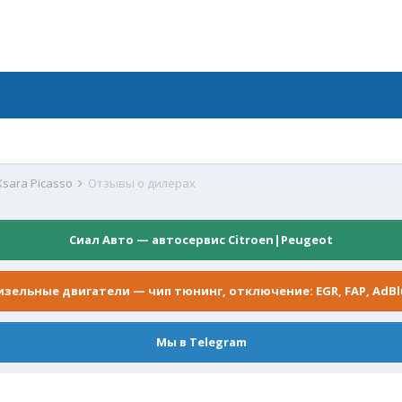
sara Picasso
Отзывы о дилерах
Сиал Авто — автосервис Citroen|Peugeot
изельные двигатели — чип тюнинг, отключение: EGR, FAP, AdBl
Мы в Telegram