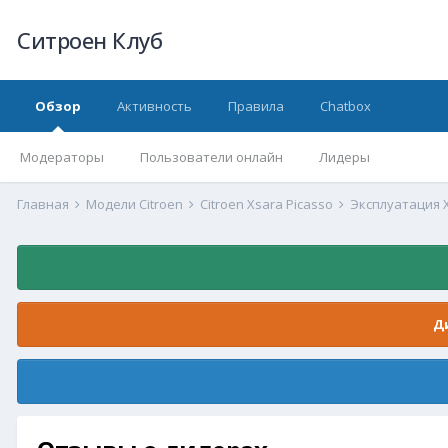
Ситроен Клуб
Обзор
Активность
Правила
Chatbox
Модераторы
Пользователи онлайн
Лидеры
Главная
Модели Citroen
Citroen Xsara Picasso
Эксплуатация X
Д