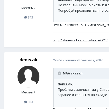
По гарантии можно ехать к люб
Местный
Попробуй прозвониться по ост
313
Это мне известно, я имел ввиду 
http://citroens-club...showtopic=29258
denis.ak
Опубликовано
28 февраля, 2007
MAA сказал:
denis.ak,
Проблем с запчастями у Ситро
Местный
заранее и хранятся на складе
313