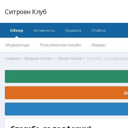
Ситроен Клуб
Обзор
Активность
Правила
Chatbox
Модераторы
Пользователи онлайн
Лидеры
Главная
Модели Citroen
Citroen Xantia
Спасибо, за подфорум
Д