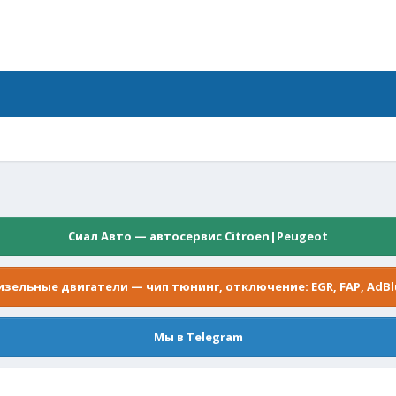
!
Сиал Авто — автосервис Citroen|Peugeot
изельные двигатели — чип тюнинг, отключение: EGR, FAP, AdBl
Мы в Telegram