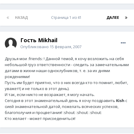
НАЗАД
Страница 1 из 41
ДАЛЕЕ
Гость Mikhail
Опубликовано
15 февраля, 2007
Друзья мои :friends: ! Данной темой, я хочу возложить на себя
небольшой груз ответственности - следить за замечательными
датами в жихни наши одноклубников, т. е. за их днями
рождениями!
Пусть им будет приятно, что о них всегда кто-то помнит, любит,
уважет!( и не только в этот день).
И так, если никто не возражает, я могу начать.
Сегодня в этот знаменательный день я хочу поздравить
Kish
с
сией знаменательной датой, пожелать всяческих успехов,
благополучия и процветания! :shout: :shout: :shout:
Кто желает - может присоедениться!