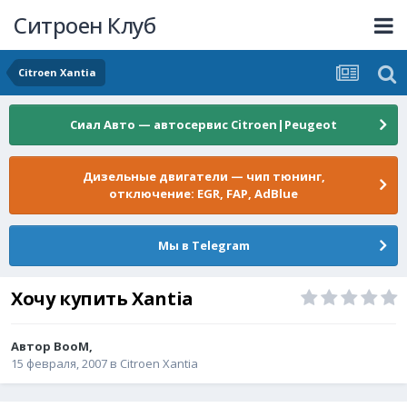
Ситроен Клуб
Citroen Xantia
Сиал Авто — автосервис Citroen|Peugeot
Дизельные двигатели — чип тюнинг,
отключение: EGR, FAP, AdBlue
Мы в Telegram
Хочу купить Xantia
Автор
BooM
,
15 февраля, 2007
в
Citroen Xantia