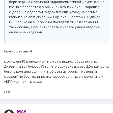
бери версию с активной гидропневматикой (компенсация
крена в поворотах), у обычной Ксантии очень хорошее
сцепление с дорогой, гидрактив еще круче, но весьма
капризен в обслуживании. Еще очень достойный дижок
HDi
. Только он в Россию не поставлялся, но в Германии
таких полно, а ремонтировать у нас его умеют (впрочем
он весьма надежен)
Спасибо за инфу!
к сожалениЮ в продажах что-то не видно..... буду искать....
Дизеля я и так боюсь :-)))) так что буду заказывать 2,0 в как мона
богаче комплектации (ну чтоб если ситроенс- то с поным
фаршем) но без технических наворотов (гидропневматика и
АКПП идут гулять в сад)
:-)))))))
MAA