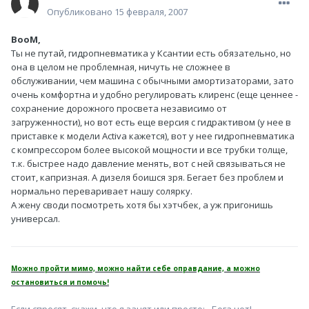
Опубликовано
15 февраля, 2007
BooM,
Ты не путай, гидропневматика у Ксантии есть обязательно, но
она в целом не проблемная, ничуть не сложнее в
обслуживании, чем машина с обычными амортизаторами, зато
очень комфортна и удобно регулировать клиренс (еще ценнее -
сохранение дорожного просвета независимо от
загруженности), но вот есть еще версия с гидрактивом (у нее в
приставке к модели Activa кажется), вот у нее гидропневматика
с компрессором более высокой мощности и все трубки толще,
т.к. быстрее надо давление менять, вот с ней связываться не
стоит, капризная. А дизеля боишся зря. Бегает без проблем и
нормально переваривает нашу солярку.
А жену своди посмотреть хотя бы хэтчбек, а уж пригонишь
универсал.
Можно пройти мимо, можно найти себе оправдание, а можно
остановиться и помочь!
Если спросят, скажи, что я занят или просто: - Бога нет!