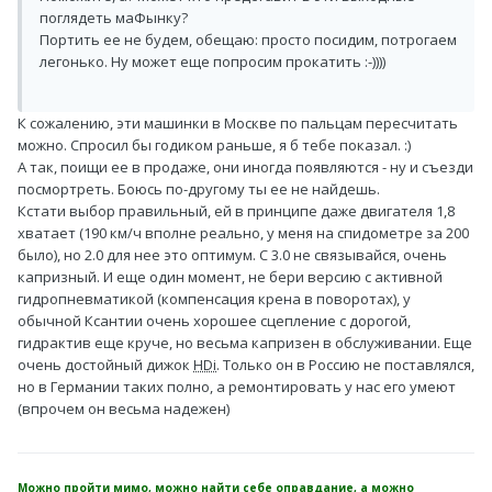
поглядеть маФынку?
Портить ее не будем, обещаю: просто посидим, потрогаем
легонько. Ну может еще попросим прокатить :-))))
К сожалению, эти машинки в Москве по пальцам пересчитать
можно. Спросил бы годиком раньше, я б тебе показал. :)
А так, поищи ее в продаже, они иногда появляются - ну и съезди
посмортреть. Боюсь по-другому ты ее не найдешь.
Кстати выбор правильный, ей в принципе даже двигателя 1,8
хватает (190 км/ч вполне реально, у меня на спидометре за 200
было), но 2.0 для нее это оптимум. С 3.0 не связывайся, очень
капризный. И еще один момент, не бери версию с активной
гидропневматикой (компенсация крена в поворотах), у
обычной Ксантии очень хорошее сцепление с дорогой,
гидрактив еще круче, но весьма капризен в обслуживании. Еще
очень достойный дижок
HDi
. Только он в Россию не поставлялся,
но в Германии таких полно, а ремонтировать у нас его умеют
(впрочем он весьма надежен)
Можно пройти мимо, можно найти себе оправдание, а можно