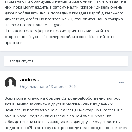
этом знают и французы, и немцы и иже с ними, так что ездят на
них, пока могут ездить. Поэтому найти "живой" дизель очень
даже проблематично. А последним гвоздем в гроб дизельного
двигателя, особенно все того же 2,1, становится наша солярка.
Но если все же повезет... :good:.
Что касается комфорта и всяких приятных мелочей, то
откровенно "пустых" послерестайлинговых Ксантий нет в
принципе.
3 года спустя...
andress
Опубликовано
13 апреля, 2010
Всех приветствую на форуме Ситроенов!Собственно вопрос
вот в чем!Хочу купить у друга в Москве Ксантию,данных
немного,но вот то что знаю!Год 1998,инжектор!Ну и состояние
очень хорошее,так как он следил за ней очень хорошо!
Обойдется она мне в 120000,так как для друга!Хочу спросить
недогого это?На авто ру смотрю вроде недорого,но вот не вижу