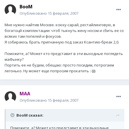
BooM
Опубликовано
15 февраля, 2007
Мне нужно найтив Москве. ксюху-сарай, рестайлинговую, в
богатоцй комплектации: чтоб тыкнуть жену носом и сбить ее со
всяких там попелей и фокусов.
Я собираюсь брать пригнанную под заказ Ксантию-бреак 2,0.
Поможите, а? Может кто представит в эти выходные поглядеть
маФынку?
Портить ее не будем, обещаю: просто посидим, потрогаем
легонько. Ну может еще попросим прокатить :-))))
MAA
Опубликовано
15 февраля, 2007
BooM сказал:
Поможите, а? Может кто представит в эти выходные