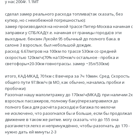
у нас 2004г. 1.1MT
сделал замер реального расхода топлива(так сказать, без
купюр, но с неизбежной погрешностью):
замер производился на ночной трассе Питер-Москва начиная с
заправки у СПБ/КАД(т.е. начиная от границы города) в эти
выходные. бензин Лукойл 95 обычный до полного бака. в
салоне 3 взрослых. был небольшой дождик.
расход: 6.67литров на 100км по трассе 530км со средней
скоростью 120км/ч(70% на130+км/ч остальное - пробка и
светофоры+20-30км говнотрассы. замер ~35л/530км)
итого, КАД-МКАД, 701км с 8 вечера за 7ч 10мин. Сред. Скорость
общего пути 97.8км/ч (в МО, как обычно, начались пробки и
пробочки)
Разогнал нашу малолитражку до 170км/ч(МКАД). при наличии 2х
взрослых пассажиров, полному баку(перезаправился до
полного бака для расчёта расхода) и багажа по мелочи
не исключено, что разогнался бы и больше, если бы продолжал
движение в таком же ритме. могу сказать что до 155 она
разганяется легко и непринуждённо, чтобы разогнать до 170 -
нужно дать ей минуты 2-3