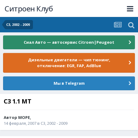
Ситроен Клуб
C3, 2002 - 2009
Сиал Авто — автосервис Citroen|Peugeot
Дизельные двигатели — чип тюнинг,
отключение: EGR, FAP, AdBlue
Мы в Telegram
С3 1.1 МТ
Автор
МОРЕ
,
14 февраля, 2007
в
C3, 2002 - 2009