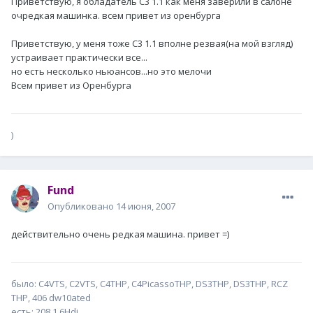
Приветствую, я обладатель С3 1.1 как меня заверили в салоне
очредкая машинка. всем привет из оренбурга
Приветствую, у меня тоже С3 1.1 вполне резвая(на мой взгляд)
устраивает практически все...
но есть несколько ньюансов...но это мелочи
Всем привет из Оренбурга
)
Fund
Опубликовано
14 июня, 2007
действительно очень редкая машина. привет =)
было: С4VTS, C2VTS, C4THP, C4PicassoTHP, DS3THP, DS3THP, RCZ
THP, 406 dw10ated
есть: 208 1.6Hdi