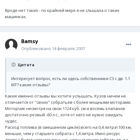
Вроде нет таких - по крайней мере я не слышала о таких
машинках.
Bamsy
Опубликовано
14 февраля, 2007
Цитата
Интересует вопрос, есть ли здесь собственники С3 с дв. 1.1
МТ? какие отзывы?
Какие именно отзывы вы хотите услышать. Кузов ничем не
отличается от "своих" собратьев с более мощными моторами.
Моторчик несмотря на свои 1124 куб. см и восемь клапанов
достаточно резвый -60 л.с., хотя от него не нужно ожидать
чудес.
Расход топлива (в смешанном цикле) всего на 0,4 литра\100 км,
меньше, чем у старшего собрата с 1,4 литра. Имхо ресурс
движка будет немного меньше, чем у старших собратьев, т.к.