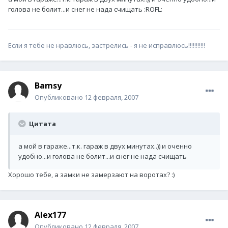
голова не болит...и снег не нада счищать :ROFL:
Если я тебе не нравлюсь, застрелись - я не исправлюсь!!!!!!!!!!!
Bamsy
Опубликовано
12 февраля, 2007
Цитата
а мой в гараже...т.к. гараж в двух минутах..)) и оченно
удобно...и голова не болит...и снег не нада счищать
Хорошо тебе, а замки не замерзают на воротах? :)
Alex177
Опубликовано
12 февраля, 2007