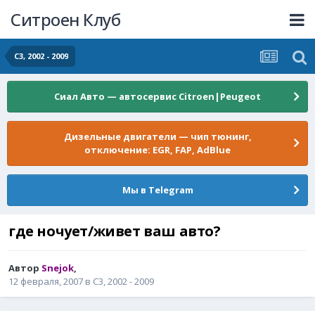
Ситроен Клуб
C3, 2002 - 2009
Сиал Авто — автосервис Citroen|Peugeot
Дизельные двигатели — чип тюнинг,
отключение: EGR, FAP, AdBlue
Мы в Telegram
где ночует/живет ваш авто?
Автор
Snejok
,
12 февраля, 2007
в
C3, 2002 - 2009