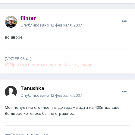
flinter
Опубликовано
12 февраля, 2007
во дворе
[У972ЕР 98rus]
(С) Просто я помогаю болтовней, а не делами...
Tanushka
Опубликовано
12 февраля, 2007
Моя ночует на стоянке, т.к. до гаража идти на 400м дальше :)
Во дворе хотелось бы, но страшно...
люблю свои троечки :)