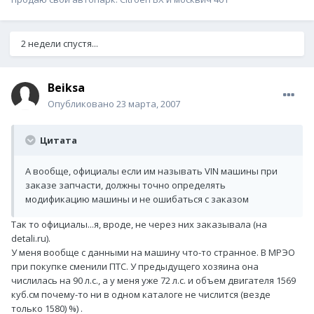
2 недели спустя...
Beiksa
Опубликовано
23 марта, 2007
Цитата
А вообще, официалы если им называть VIN машины при
заказе запчасти, должны точно определять
модификацию машины и не ошибаться с заказом
Так то официалы...я, вроде, не через них заказывала (на
detali.ru).
У меня вообще с данными на машину что-то странное. В МРЭО
при покупке сменили ПТС. У предыдущего хозяина она
числилась на 90 л.с., а у меня уже 72 л.с. и объем двигателя 1569
куб.см почему-то ни в одном каталоге не числится (везде
только 1580) %) .