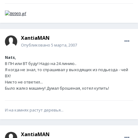
XantiaMAN
Опубликовано
5 марта, 2007
Nats,
В ПН или ВТ буду! Надо на 24 линию..
Я когда не знал, то спрашивал у выходящих из подьезда - чей
ВХ!
Никто не ответил...
Было жалко машину! Думал брошеная, хотел купить!
И на камнях растут деревья...
XantiaMAN