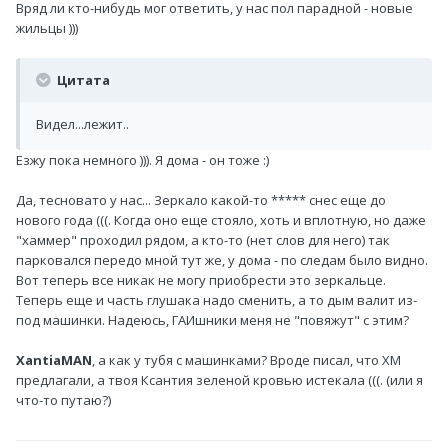
Вряд ли кто-нибудь мог ответить, у нас пол парадной - новые
жильцы )))
Цитата
Видел...лежит..
Езжу пока немного ))). Я дома - он тоже :)
Да, тесновато у нас... Зеркало какой-то ***** снес еще до
нового года (((. Когда оно еще стояло, хоть и вплотную, но даже
"хаммер" проходил рядом, а кто-то (нет слов для него) так
парковался передо мной тут же, у дома - по следам было видно.
Вот теперь все никак не могу приобрести это зеркальце.
Теперь еще и часть глушака надо сменить, а то дым валит из-
под машинки. Надеюсь, ГАИшники меня не "повяжут" с этим?
XantiaMAN
, а как у тубя с машинками? Вроде писал, что ХМ
предлагали, а твоя Ксантия зеленой кровью истекала (((. (или я
что-то путаю?)