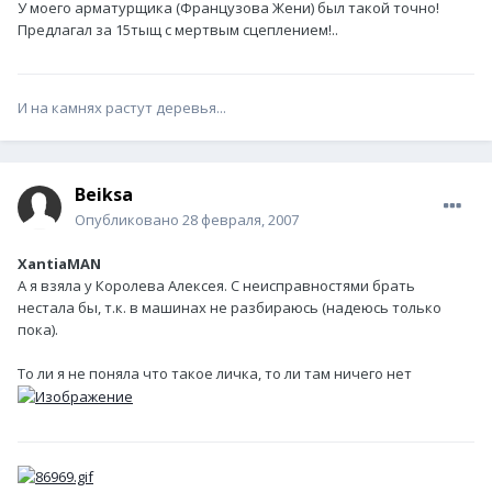
У моего арматурщика (Французова Жени) был такой точно!
Предлагал за 15тыщ с мертвым сцеплением!..
И на камнях растут деревья...
Beiksa
Опубликовано
28 февраля, 2007
XantiaMAN
А я взяла у Королева Алексея. С неисправностями брать
нестала бы, т.к. в машинах не разбираюсь (надеюсь только
пока).
То ли я не поняла что такое личка, то ли там ничего нет