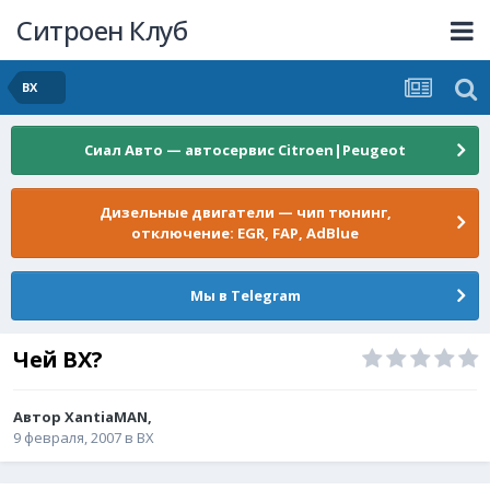
Ситроен Клуб
BX
Сиал Авто — автосервис Citroen|Peugeot
Дизельные двигатели — чип тюнинг,
отключение: EGR, FAP, AdBlue
Мы в Telegram
Чей ВХ?
Автор
XantiaMAN
,
9 февраля, 2007
в
BX