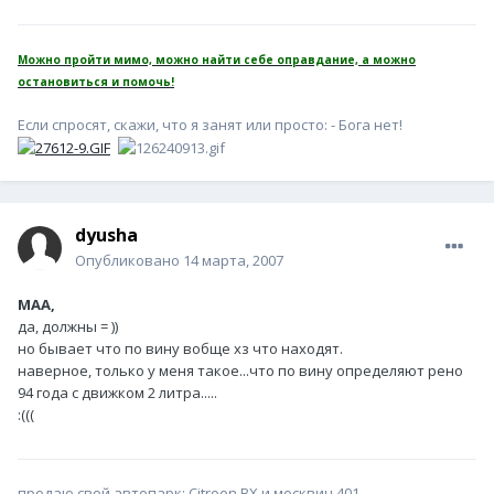
Можно пройти мимо, можно найти себе оправдание, а можно
остановиться и помочь!
Если спросят, скажи, что я занят или просто: - Бога нет!
dyusha
Опубликовано
14 марта, 2007
MAA,
да, должны = ))
но бывает что по вину вобще хз что находят.
наверное, только у меня такое...что по вину определяют рено
94 года с движком 2 литра.....
:(((
продаю свой автопарк: Citroen BX и москвич 401