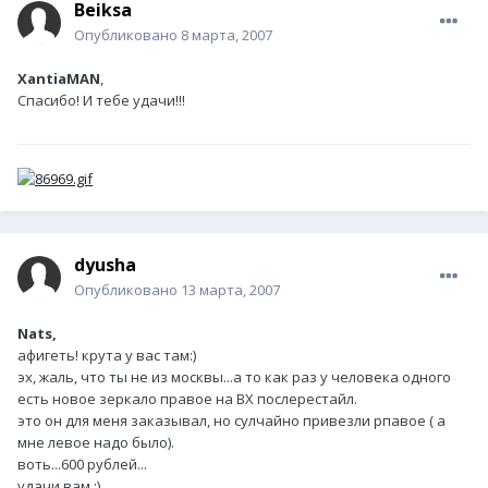
Beiksa
Опубликовано
8 марта, 2007
XantiaMAN
,
Спасибо! И тебе удачи!!!
dyusha
Опубликовано
13 марта, 2007
Nats,
афигеть! крута у вас там:)
эх, жаль, что ты не из москвы...а то как раз у человека одного
есть новое зеркало правое на ВХ послерестайл.
это он для меня заказывал, но сулчайно привезли рпавое ( а
мне левое надо было).
воть...600 рублей...
удачи вам ;)