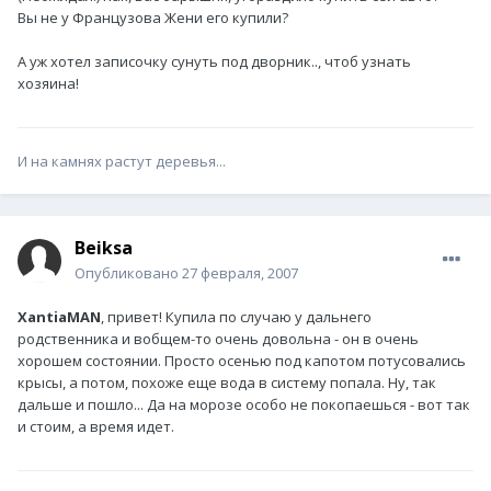
Вы не у Французова Жени его купили?
А уж хотел записочку сунуть под дворник.., чтоб узнать
хозяина!
И на камнях растут деревья...
Beiksa
Опубликовано
27 февраля, 2007
XantiaMAN
, привет! Купила по случаю у дальнего
родственника и вобщем-то очень довольна - он в очень
хорошем состоянии. Просто осенью под капотом потусовались
крысы, а потом, похоже еще вода в систему попала. Ну, так
дальше и пошло... Да на морозе особо не покопаешься - вот так
и стоим, а время идет.