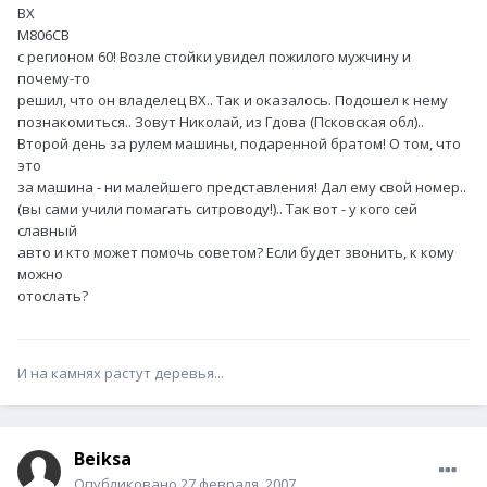
ВХ
М806СВ
с регионом 60! Возле стойки увидел пожилого мужчину и
почему-то
решил, что он владелец ВХ.. Так и оказалось. Подошел к нему
познакомиться.. Зовут Николай, из Гдова (Псковская обл)..
Второй день за рулем машины, подаренной братом! О том, что
это
за машина - ни малейшего представления! Дал ему свой номер..
(вы сами учили помагать ситроводу!).. Так вот - у кого сей
славный
авто и кто может помочь советом? Если будет звонить, к кому
можно
отослать?
И на камнях растут деревья...
Beiksa
Опубликовано
27 февраля, 2007