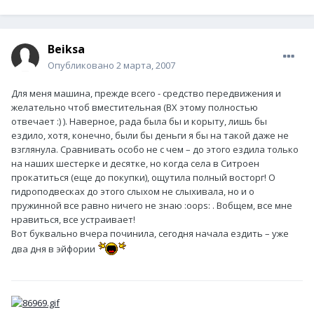
Beiksa
Опубликовано
2 марта, 2007
Для меня машина, прежде всего - средство передвижения и
желательно чтоб вместительная (ВХ этому полностью
отвечает :) ). Наверное, рада была бы и корыту, лишь бы
ездило, хотя, конечно, были бы деньги я бы на такой даже не
взглянула. Сравнивать особо не с чем – до этого ездила только
на наших шестерке и десятке, но когда села в Ситроен
прокатиться (еще до покупки), ощутила полный восторг! О
гидроподвесках до этого слыхом не слыхивала, но и о
пружинной все равно ничего не знаю :oops: . Вобщем, все мне
нравиться, все устраивает!
Вот буквально вчера починила, сегодня начала ездить – уже
два дня в эйфории