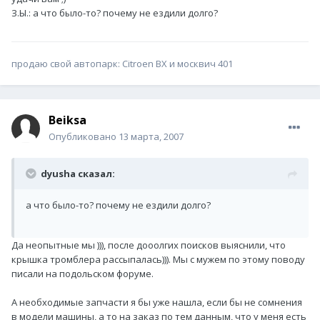
З.Ы.: а что было-то? почему не ездили долго?
продаю свой автопарк: Citroen BX и москвич 401
Beiksa
Опубликовано
13 марта, 2007
dyusha сказал:
а что было-то? почему не ездили долго?
Да неопытные мы ))), после дооолгих поисков выяснили, что
крышка тромблера рассыпалась))). Мы с мужем по этому поводу
писали на подольском форуме.
А необходимые запчасти я бы уже нашла, если бы не сомнения
в модели машины, а то на заказ по тем данным, что у меня есть