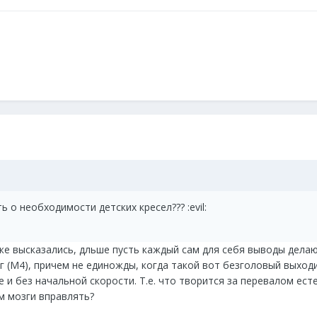
 о необходимости детских кресел??? :evil:
уже высказались, дльше пусть каждый сам для себя выводы делаю
 (М4), причем не единожды, когда такой вот безголовый выходи
 и без начальной скорости. Т.е. что творится за перевалом ест
им мозги вправлять?