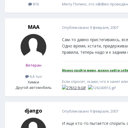
Merry Попинс, это х@@во проведённы
816
MAA
Опубликовано
9 февраля, 2007
Сам-то давно пристегиваюсь, все
Одно время, кстати, придерживал
правила, теперь надо и к задним
Ветеран
Можно пройти мимо, можно найти себе
6,6 тыс
Если спросят, скажи, что я занят или 
Химки
Другой автомобиль
django
Опубликовано
9 февраля, 2007
И еще кто-то пытается спорить о 