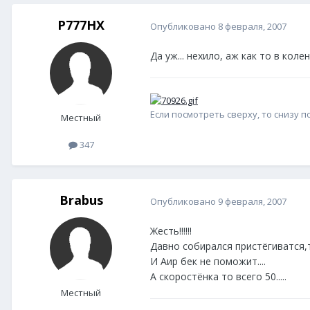
P777HX
Опубликовано
8 февраля, 2007
Да уж... нехило, аж как то в кол
Если посмотреть сверху, то снизу п
Местный
347
Brabus
Опубликовано
9 февраля, 2007
Жесть!!!!!!
Давно собирался пристёгиватся,то
И Аир бек не поможит....
А скоростёнка то всего 50.....
Местный