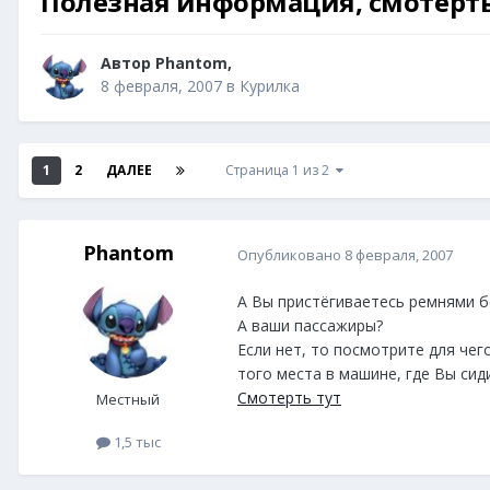
Полезная информация, смотерть
Автор
Phantom
,
8 февраля, 2007
в
Курилка
1
2
ДАЛЕЕ
Страница 1 из 2
Phantom
Опубликовано
8 февраля, 2007
А Вы пристёгиваетесь ремнями б
А ваши пассажиры?
Если нет, то посмотрите для чег
того места в машине, где Вы сид
Смотерть тут
Местный
1,5 тыс