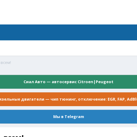
 всем!
Сиал Авто — автосервис Citroen|Peugeot
изельные двигатели — чип тюнинг, отключение: EGR, FAP, AdBl
Мы в Telegram