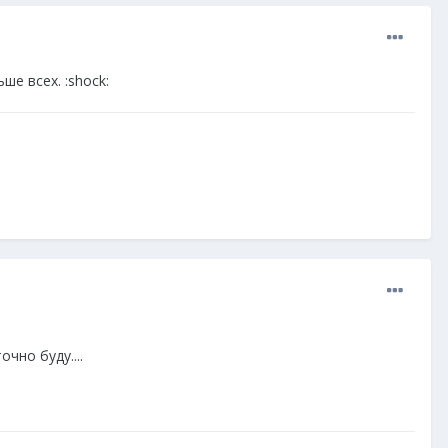
ше всех. :shock:
чно буду....