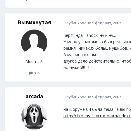
Вывихнутая
Опубликовано
9 февраля, 2007
черт.. нда.. :shock: ну и ну...
У меня у знакомого был реальный
ремня.. никаких больше ушибов, ни
А машина вхлам..
другое дело действительно, чтоб
Местный
но нужно!!!!!!!!
835
arcada
Опубликовано
9 февраля, 2007
на форуме С4 была тема "а вы пр
http://citroens-club.ru/forum/inde