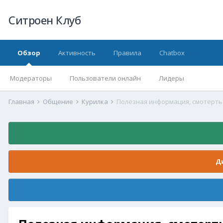
Ситроен Клуб
Обзор
Активность
Правила
Chatbox
Модераторы
Пользователи онлайн
Лидеры
Главная
Общение
Курилка
Полезная информация, смотерть
Д