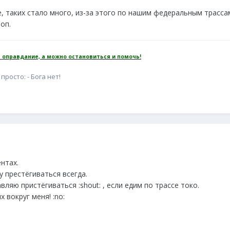
, таких стало много, из-за этого по нашим федеральным трасса
оп.
 оправдание, а можно остановиться и помочь!
просто: - Бога нет!
нтах.
 престёгиваться всегда.
авляю пристёгиваться :shout: , если едим по трассе токо.
х вокруг меня! :no: