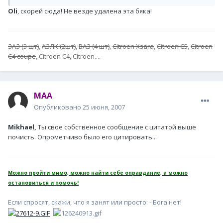
Oli
, скорей сюда! Не везде удалена эта бяка!
ЗАЗ (3 шт)
,
АЗЛК (2шт)
,
ВАЗ (4 шт)
,
Citroen Xsara
,
Citroen C5
,
Citroen
C4 coupe
, Citroen C4, Citroen....
MAA
Опубликовано
25 июня, 2007
Mikhael,
Ты свое собственное сообщение с цитатой выше
почисть. Опрометчиво было его цитировать...
Можно пройти мимо, можно найти себе оправдание, а можно
остановиться и помочь!
Если спросят, скажи, что я занят или просто: - Бога нет!