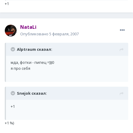
+1
NataLi
Опубликовано
5 февраля, 2007
Alptraum сказал:
мда, фотки - пипец =)))0
я про себя
Snejok сказал:
+1
+1 %)