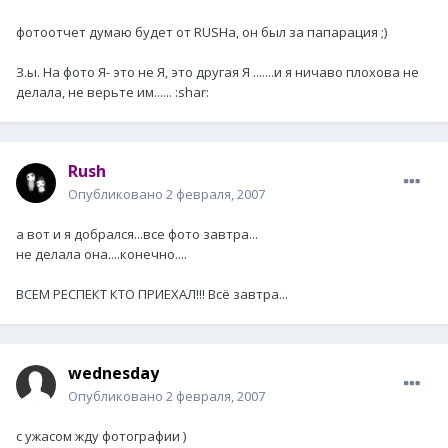
фотоотчет думаю будет от RUSHа, он был за папарация ;)
З.ы. На фото Я- это не Я, это другая Я .......и я ничаво плохова не
делала, не верьте им...... :shar:
Rush
Опубликовано
2 февраля, 2007
а вот и я добрался...все фото завтра...
не делала она....конечно....
ВСЕМ РЕСПЕКТ КТО ПРИЕХАЛ!!! Всё завтра...
wednesday
Опубликовано
2 февраля, 2007
с ужасом жду фотографии )