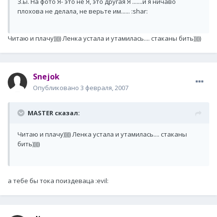
З.ы. На фото Я- это не Я, это другая Я .......и я ничаво
плохова не делала, не верьте им...... :shar:
Читаю и плачу))))) Ленка устала и утамилась.... стаканы бить)))))
Snejok
Опубликовано
3 февраля, 2007
MASTER сказал:
Читаю и плачу))))) Ленка устала и утамилась.... стаканы
бить)))))
а тебе бы тока поиздеваца :evil: