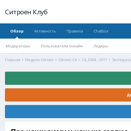
Ситроен Клуб
Обзор
Активность
Правила
Chatbox
Модераторы
Пользователи онлайн
Лидеры
Главная
Модели Citroen
Citroen C4
С4, 2004 - 2011
Эксплуата
Д