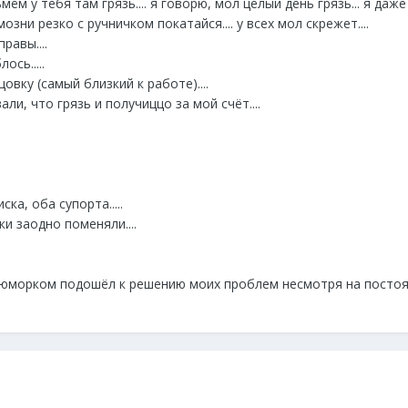
ём у тебя там грязь.... я говорю, мол целый день грязь... я даже
мозни резко с ручничком покатайся.... у всех мол скрежет....
равы....
сь.....
овку (самый близкий к работе)....
ли, что грязь и получиццо за мой счёт....
ка, оба супорта.....
и заодно поменяли....
 юморком подошёл к решению моих проблем несмотря на постоя