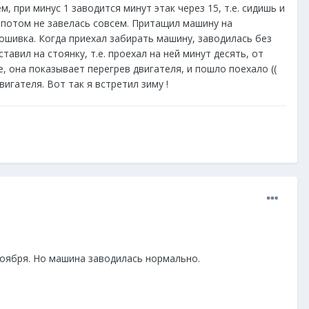
, при минус 1 заводится минут этак через 15, т.е. сидишь и
е потом не завелась совсем. Притащил машину на
рошивка. Когда приехал забирать машину, заводилась без
авил на стоянку, т.е. проехал на ней минут десять, от
, она показывает перегрев двигателя, и пошло поехало ((
игателя. Вот так я встретил зиму !
 ноября. Но машина заводилась нормально.