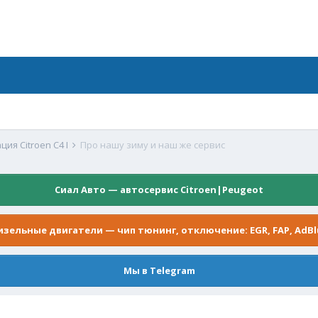
ция Citroen C4 I
Про нашу зиму и наш же сервис
Сиал Авто — автосервис Citroen|Peugeot
изельные двигатели — чип тюнинг, отключение: EGR, FAP, AdBl
Мы в Telegram