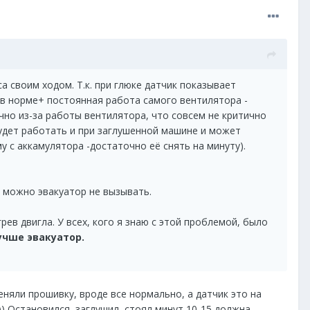
а своим ходом. Т.к. при глюке датчик показывает
 в норме+ постоянная работа самого вентилятора -
чно из-за работы вентилятора, что совсем не критично
будет работать и при заглушенной машине и может
 с аккамулятора -достаточно её снять на минуту).
 можно эвакуатор не вызывать.
ев двигла. У всех, кого я знаю с этой проблемой, было
учше эвакуатор.
меняли прошивку, вроде все нормально, а датчик это на
 ))) Остановился, заглушил, стоял минут 10-15 должна