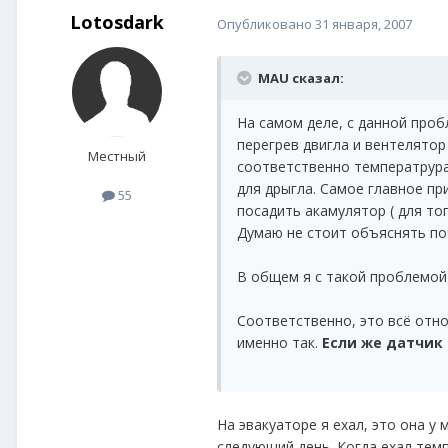
Lotosdark
Опубликовано
31 января, 2007
MAU сказал:
На самом деле, с данной проб
перегрев двигла и вентелято
Местный
соответственно температрура 
для дрыгла. Самое главное пр
55
посадить акамулятор ( для то
Думаю не стоит объяснять по
В общем я с такой проблемой
Соответственно, это всё отно
именно так.
Если же датчик 
На эвакуаторе я ехал, это она у 
следующий день. Когда ехал темпе