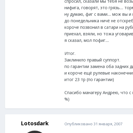
спросил, сказали мы тебя не возьм
нифига, говорят, это грязь.... тор
ну думаю, фиг с вами.... мож вы и п
до понедельника ничё не отскребло
короче позвонил в сатари на рубц
приехал, взяли, но тожа уговарива
я сказал, мол пофиг....
Итог.
Заклинило правый суппорт.
по гарантии замена оба задних дис
и короче ещё рулевые наконечник
итог 23 тр (по гарантии)
Спасибо манагеру Андрею, что с
%)
Lotosdark
Опубликовано
31 января, 2007