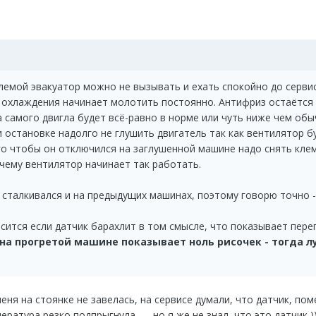
лемой эвакуатор можно не вызывать и ехать спокойно до сервис
р охлаждения начинает молотить постоянно. Антифриз остаётся
самого двигла будет всё-равно в норме или чуть ниже чем обы
и остановке надолго не глушить двигатель так как вентилятор 
го чтобы он отключился на заглушенной машине надо снять клему
чему вентилятор начинает так работать.
 сталкивался и на предыдущих машинах, поэтому говорю точно -
сится если датчик барахлит в том смысле, что показывает перегр
на прогретой машине показывает ноль рисочек - тогда л
меня на стоянке не завелась, на сервисе думали, что датчик, по
ратура резко подпрыгнула....... но я же не знал, что это датчик