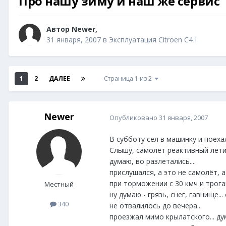
Про нашу зиму и наш же сервис
Автор
Newer
,
31 января, 2007
в
Эксплуатация Citroen C4 I
1
2
ДАЛЕЕ
Страница 1 из 2
Newer
Опубликовано
31 января, 2007
В субботу сел в машинку и поехал
Слышу, самолёт реактивный летит..
думаю, во разлетались....
прислушался, а это не самолёт, а 
при торможении с 30 кмч и трога
Местный
ну думаю - грязь, снег, гавнище... 
340
не отвалилось до вечера...
проезжал мимо крылатского... дум