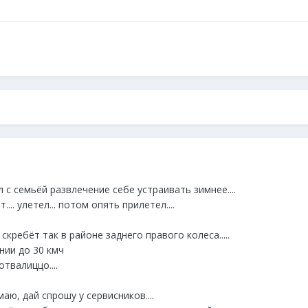
 с семьёй развлечение себе устраивать зимнее....
.. улетел... потом опять прилетел....
скребёт так в районе заднего правого колеса.....
нии до 30 кмч
отвалиццо....
аю, дай спрошу у сервисников....