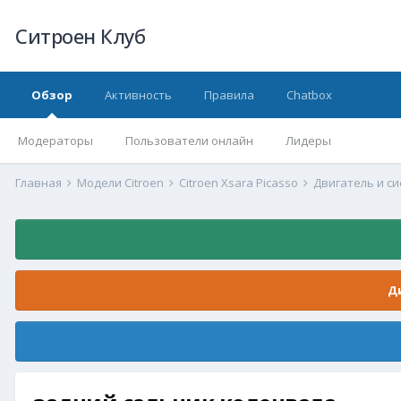
Ситроен Клуб
Обзор
Активность
Правила
Chatbox
Модераторы
Пользователи онлайн
Лидеры
Главная
Модели Citroen
Citroen Xsara Picasso
Двигатель и с
Д