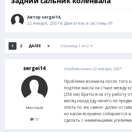
задний сальник коленвала
Автор
sergei14
,
22 января, 2007
в
Двигатель и системы XP
1
2
ДАЛЕЕ
Страница 1 из 2
sergei14
Опубликовано
22 января, 2007
Проблема возникла после того ка
подтеки масла на стыке между к
(250 км) браться за эту работу 
месяц назад еду ничего не предви
опять по же самое- долил остав
Местный
но капли всеравно собираются и
50
сделать с наименьшими усилиями