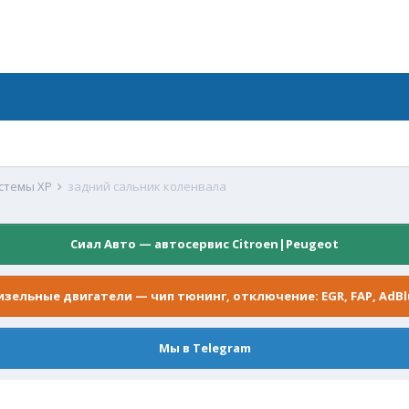
истемы XP
задний сальник коленвала
Сиал Авто — автосервис Citroen|Peugeot
изельные двигатели — чип тюнинг, отключение: EGR, FAP, AdBl
Мы в Telegram