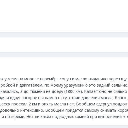
к у меня на морозе перемёрз сопун и масло выдавило через щуп
оробкой и двигателем, по моему уразумению это задний сальни
отказались, а до тюмени не доеду (1800 км). Капает оно не силь
дя и вдруг загорается лампа отсутствие давления масла, благо д
шееся проехал 2 км и опять масла нет. Вообщем сдернул поддон
 довольно интенсивно. Вообщем придётся самому снимать короб
 и потерями. Нет ли каких подводных камней при выполнении эт