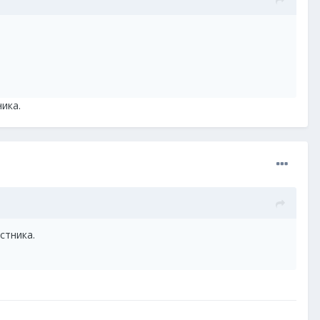
ика.
стника.