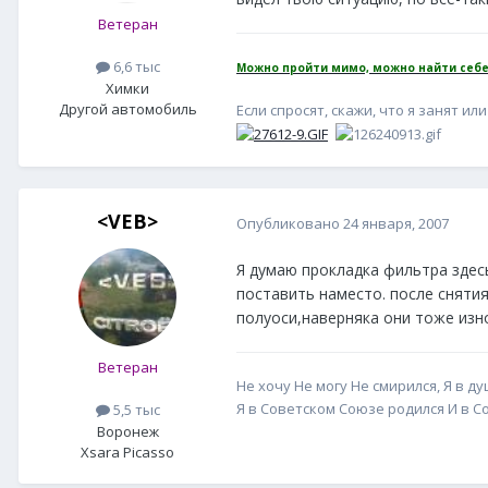
Ветеран
6,6 тыс
Можно пройти мимо, можно найти себе
Химки
Другой автомобиль
Если спросят, скажи, что я занят или 
<VEB>
Опубликовано
24 января, 2007
Я думаю прокладка фильтра здесь
поставить наместо. после сняти
полуоси,наверняка они тоже изн
Ветеран
Не хочу Не могу Не смирился, Я в д
Я в Советском Союзе родился И в 
5,5 тыс
Воронеж
Xsara Picasso