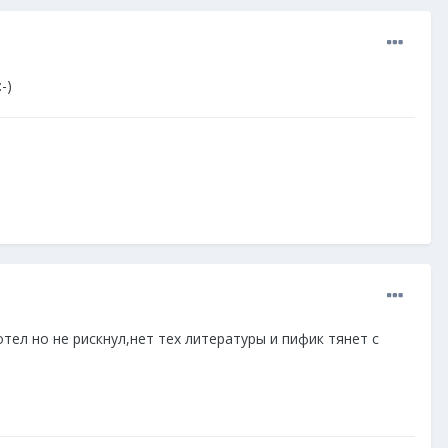
-)
отел но не рискнул,нет тех литературы и пифик тянет с