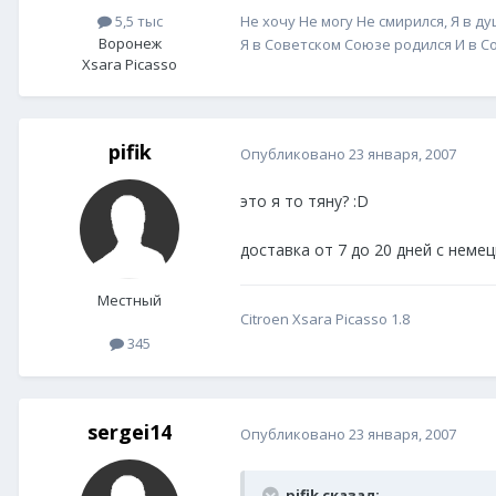
Не хочу Не могу Не смирился, Я в д
5,5 тыс
Воронеж
Я в Советском Союзе родился И в 
Xsara Picasso
pifik
Опубликовано
23 января, 2007
это я то тяну? :D
доставка от 7 до 20 дней с немец
Местный
Citroen Xsara Picasso 1.8
345
sergei14
Опубликовано
23 января, 2007
pifik сказал: