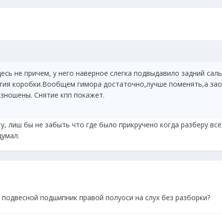
есь не причем, у него наверное слегка подвыдавило задний сал
ятия коробки.Вообщем гимора достаточно,лучше поменять,а зао
зношены. Снятие кпп покажет.
у, лиш бы не забыть что где было прикручено когда разберу вс
думал.
 подвесной подшипник правой полуоси на слух без разборки?