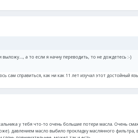
 выложу...., а то если я начну переводить, то не дождетесь :-)
сь сам справиться, как ни как 11 лет изучал этот достойный язы
сальника у тебя что-то очень большие потери масла. Очень смах
оже). давлением масло выбило прокладку маслянного фильтра, в
и глянь повнимательнее, может так и есть.