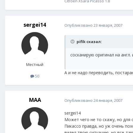
Citroen Xsara Picasso 1.8
sergei14
Опубликовано
23 января, 2007
pifik сказал:
сосканирую оригинал на англ. и
Местный
А и не надо переводить, постараю
50
MAA
Опубликовано
24 января, 2007
sergei14
Может чего не то скажу, но для 
Пикассо правда, но уж очень пох
видел твою ситуацию, но все-так