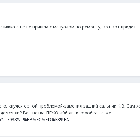
книжка еще не пришла с мануалом по ремонту, вот вот придет....:
 столкнулся с этой проблемой-заменил задний сальник К.В. Сам х
демся ли? Вот ветка ПЕЖО-406 дв. и коробка те-же.
.php?t=7938&...%EB%FC%ED%E8%EA