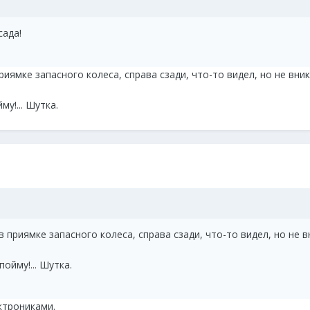
сада!
риямке запасного колеса, справа сзади, что-то видел, но не вник
у!... Шутка.
в приямке запасного колеса, справа сзади, что-то видел, но не в
ойму!... Шутка.
ктрониками.