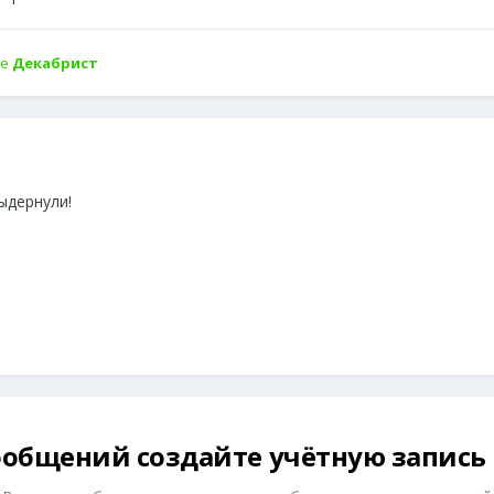
не
Декабрист
ыдернули!
общений создайте учётную запись