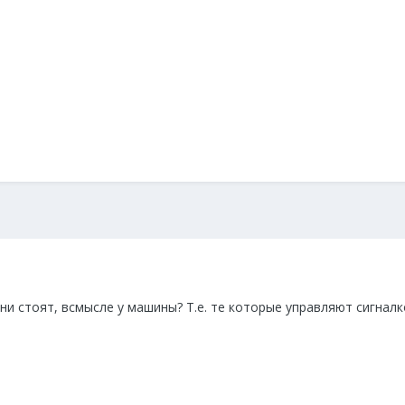
они стоят, всмысле у машины? Т.е. те которые управляют сигналко