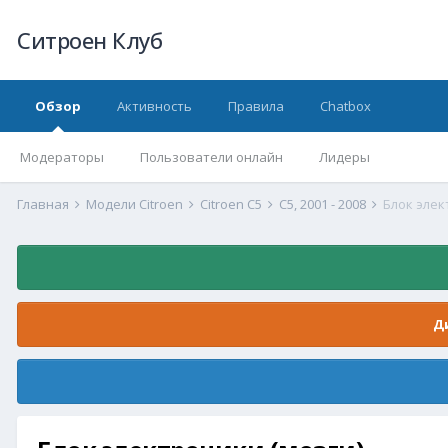
Ситроен Клуб
Обзор
Активность
Правила
Chatbox
Модераторы
Пользователи онлайн
Лидеры
Главная
Модели Citroen
Citroen C5
С5, 2001 - 2008
Блок элек
Д