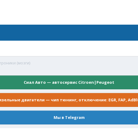
троники (мозги)
Сиал Авто — автосервис Citroen|Peugeot
изельные двигатели — чип тюнинг, отключение: EGR, FAP, AdBl
Мы в Telegram