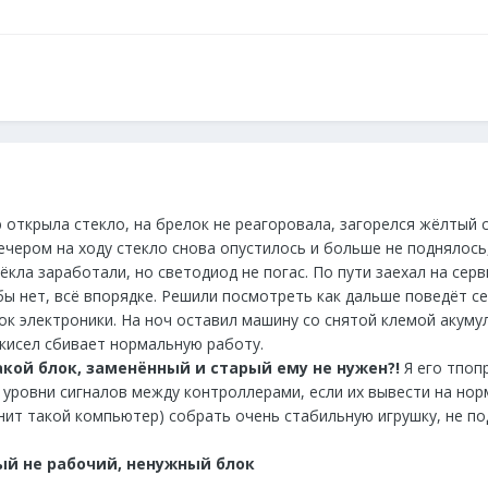
 открыла стекло, на брелок не реагоровала, загорелся жёлтый 
вечером на ходу стекло снова опустилось и больше не поднялось,
ёкла заработали, но светодиод не погас. По пути заехал на серв
ы нет, всё впорядке. Решили посмотреть как дальше поведёт себ
лок электроники. На ноч оставил машину со снятой клемой акуму
кисел сбивает нормальную работу.
акой блок, заменённый и старый ему не нужен?!
Я его тпоп
ровни сигналов между контроллерами, если их вывести на норму
омнит такой компьютер) собрать очень стабильную игрушку, не 
рый не рабочий, ненужный блок