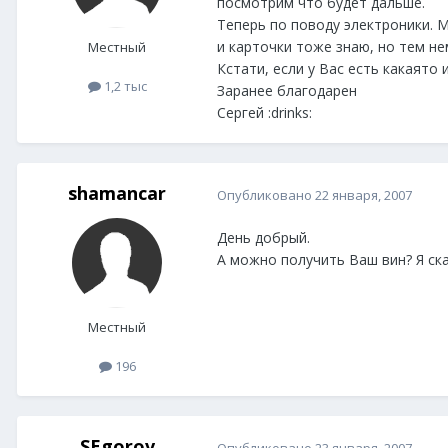
посмотрим что будет дальше.
Теперь по поводу электроники. Мн
и карточки тоже знаю, но тем не
Местный
Кстати, если у Вас есть какаято
1,2 тыс
Заранее благодарен
Сергей :drinks:
shamancar
Опубликовано
22 января, 2007
День добрый.
А можно получить Ваш вин? Я ска
Местный
196
SEgorov
Опубликовано
23 января, 2007