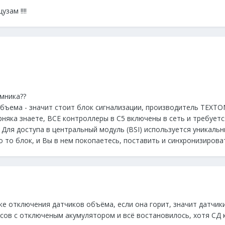
зам !!!!
мника??
 объема - значит стоит блок сигнализации, производитель TEXTO
ерняка знаете, ВСЕ контроллеры в С5 включены в сеть и требует
Для доступа в центральный модуль (BSI) используется уникальн
кто то блок, и Вы в нем покопаетесь, поставить и синхронизиров
е отключения датчиков объёма, если она горит, значит датчики
асов с отключеным акумулятором и всё востановилось, хотя СД 