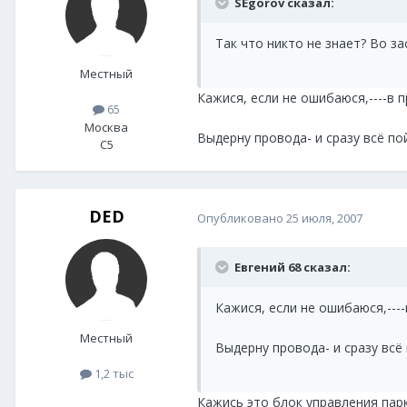
SEgorov сказал:
Так что никто не знает? Во за
Местный
Кажися, если не ошибаюся,----в п
65
Москва
Выдерну провода- и сразу всё пойм
C5
DED
Опубликовано
25 июля, 2007
Евгений 68 сказал:
Кажися, если не ошибаюся,----
Местный
Выдерну провода- и сразу всё п
1,2 тыс
Кажись это блок управления пар