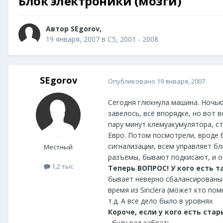
Блок электроники (мозги)
Автор
SEgorov
,
19 января, 2007
в
С5, 2001 - 2008
SEgorov
Опубликовано
19 января, 2007
Сегодня глюкнула машина. Ночью
завелось, всё впорядке, но вот 
пару минут клемуакумулятора, ст
Евро. Потом посмотрели, вроде б
сигнализации, всем управляет б
Местный
разъёмы, бывают подкисают, и о
1,2 тыс
Теперь ВОПРОС! У кого есть т
бывает неверно сбалансированы у
время из Sinclera (может кто п
т.д. А всё дело было в уровнях
Короче, если у кого есть ста
, буду рад забрать