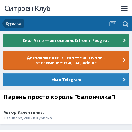
Ситроен Клуб
Курилка
Сиал Авто — автосервис Citroen|Peugeot
Дизельные двигатели — чип тюнинг,
отключение: EGR, FAP, AdBlue
Мы в Telegram
Парень просто король "балончика"!
Автор
Валентинка
,
19 января, 2007
в
Курилка