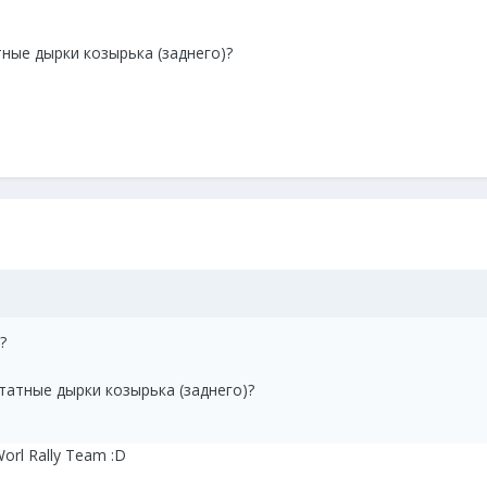
тные дырки козырька (заднего)?
?
штатные дырки козырька (заднего)?
Worl Rally Team :D