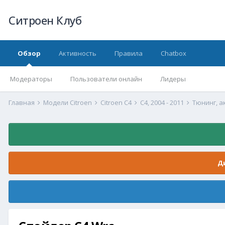
Ситроен Клуб
Обзор
Активность
Правила
Chatbox
Модераторы
Пользователи онлайн
Лидеры
Главная
Модели Citroen
Citroen C4
С4, 2004 - 2011
Тюнинг, а
Д