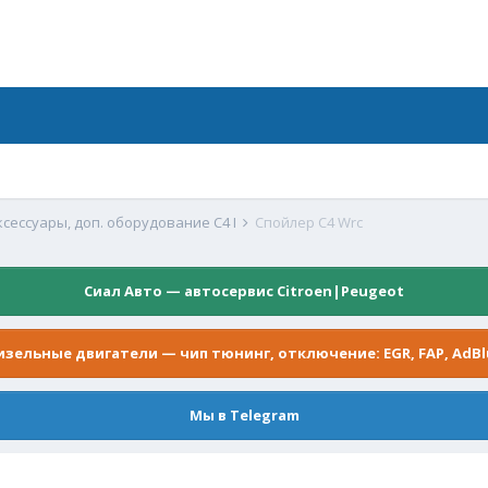
ксессуары, доп. оборудование C4 I
Спойлер C4 Wrc
Сиал Авто — автосервис Citroen|Peugeot
изельные двигатели — чип тюнинг, отключение: EGR, FAP, AdBl
Мы в Telegram