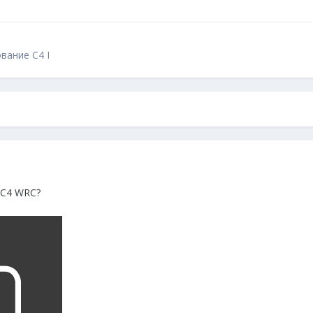
вание C4 I
 C4 WRC?