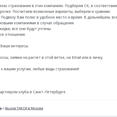
илах страхования в этих компаниях. Подберем СК, в соответсви
срочке. Посчитаем возможные варианты, выберем и сравним.
Подвезу Вам полис в удобное место и время. В дальнейшем, вс
раховыми компаниями в случае обращения.
кидки, все они будут учтены.
ое отношение.
 Ваши интересы.
сы, заявки на расчет в этой ветке, на Email или в личку.
 к вашим услугам, любые виды страхования!
партнером клуба в Санкт-Петербурге
и
и
Вызов ТАКСИ в Москве