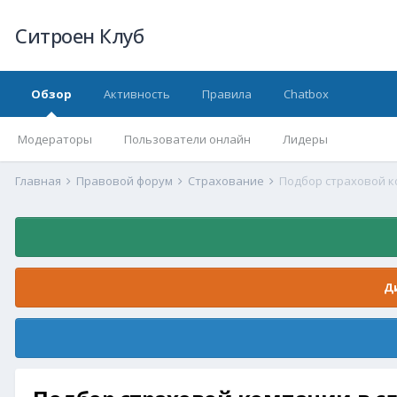
Ситроен Клуб
Обзор
Активность
Правила
Chatbox
Модераторы
Пользователи онлайн
Лидеры
Главная
Правовой форум
Страхование
Подбор страховой к
Д