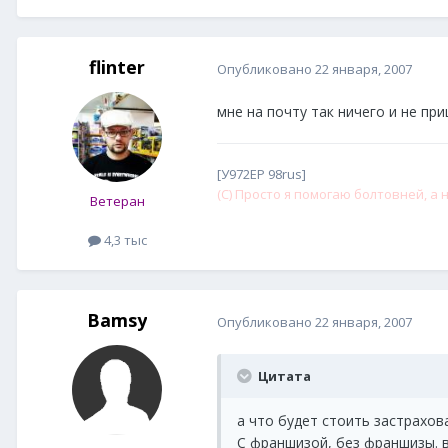
flinter
Опубликовано
22 января, 2007
мне на почту так ничего и не пр
[У972ЕР 98rus]
(С) Просто я помогаю болтовней, а н
Ветеран
4,3 тыс
Bamsy
Опубликовано
22 января, 2007
Цитата
а что будет стоить застрахов
С франшизой, без франшизы. в