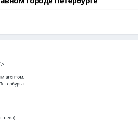
лавном городе Петербурге
ды.
ым агентом.
Петербурга.
с-нева)