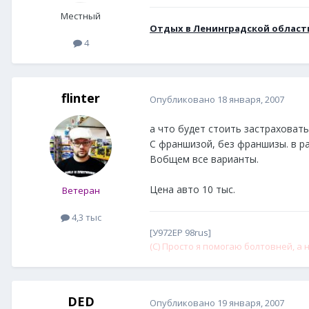
Местный
Отдых в Ленинградской област
4
flinter
Опубликовано
18 января, 2007
а что будет стоить застраховать
С франшизой, без франшизы. в ра
Вобщем все варианты.
Цена авто 10 тыс.
Ветеран
4,3 тыс
[У972ЕР 98rus]
(С) Просто я помогаю болтовней, а н
DED
Опубликовано
19 января, 2007