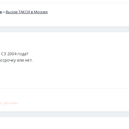
и
и
Вызов ТАКСИ в Москве
 С3 2004 года?
ссрочку или нет.
е делами...