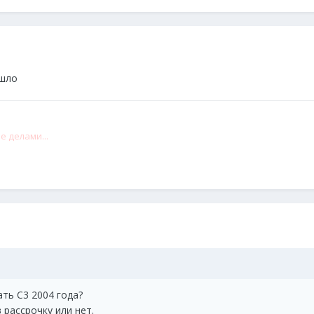
ишло
е делами...
ать С3 2004 года?
 рассрочку или нет.