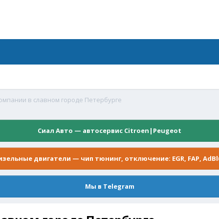
омпании в славном городе Петербурге
Сиал Авто — автосервис Citroen|Peugeot
изельные двигатели — чип тюнинг, отключение: EGR, FAP, AdBl
Мы в Telegram