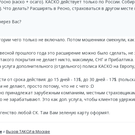
 Росно (каско + осаго). КАСКО действует только по России. Соб
). Что делать? Расширять в Ресно, страховаться в другом месте
через Вас?
тории чего только не включало. Потом мошенники смекнули, как
весной прошлого года это расширение можно было сделать, не з
такого покрытия не делает никто, максимум, СНГ и Прибалтика.
а услуга дополнительного (отдельного) полиса КАСКО на Европу
и от срока действия: до 15 дней - 13$, до 30 дней - 17$. (польск
м не делают, просто потому, что не с чего :D
ьно принадлежат зарубежным компаниям, местным страховщикам
о не зарабатывают. Это как доп. услуга, чтобы клиентов удерж
генство любой СК. Там Вам зеленую карту оформят.
и
и
Вызов ТАКСИ в Москве