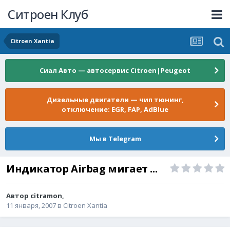
Ситроен Клуб
Citroen Xantia
Сиал Авто — автосервис Citroen|Peugeot
Дизельные двигатели — чип тюнинг,
отключение: EGR, FAP, AdBlue
Мы в Telegram
Индикатор Airbag мигает ...
Автор
citramon
,
11 января, 2007
в
Citroen Xantia