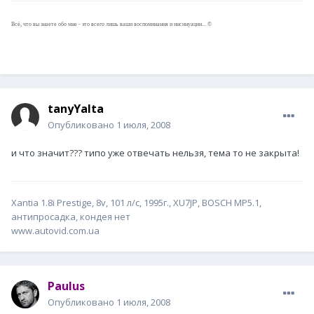
Всё, что вы знаете обо мне - это всего лишь ваши воспоминания и инсинуации... ©
tanyYalta
Опубликовано
1 июля, 2008
и что значит??? типо уже отвечать нельзя, тема то не закрыта!
Xantia 1.8i Prestige, 8v, 101 л/с, 1995г., XU7JP, ВОSCH MP5.1,
антипросадка, кондея нет
www.autovid.com.ua
Paulus
Опубликовано
1 июля, 2008