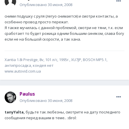
Опубликовано
30 июня, 2008
сними подушку с руля (легуо снимается) и смотри контакты, а
особенно провод просто пережат.
Я также мучилась с данной проблемой, смотри не тяни, т.к. если
сработает то будет рожица одним большим синяком, слава богу
если не на большой скорости, а так хана.
Xantia 1.8i Prestige, 8v, 101 л/с, 1995г., XU7JP, ВОSCH MP5.1,
антипросадка, кондея нет
www.autovid.com.ua
Paulus
Опубликовано
30 июня, 2008
tanyYalta,
будьте так любезны, смотрите на дату последнего
сообщения перед вашим в теме.. :dirol: