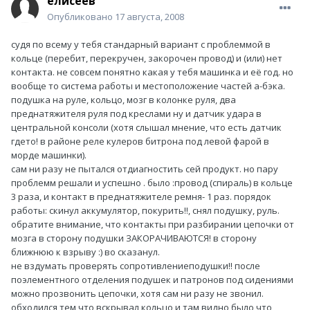
елисеев
Опубликовано
17 августа, 2008
судя по всему у тебя стандарный вариант с проблеммой в
кольце (перебит, перекручен, закорочен провод) и (или) нет
контакта. не совсем понятно какая у тебя машинка и её год. но
вообще то система работы и местоположение частей а-бэка.
подушка на руле, кольцо, мозг в колонке руля, два
преднатяжителя руля под креслами ну и датчик удара в
центральной консоли (хотя слышал мнение, что есть датчик
гдето! в районе реле кулеров битрона под левой фарой в
морде машинки).
сам ни разу не пытался отдиагностить сей продукт. но пару
проблемм решали и успешно . было :провод (спираль) в кольце
3 раза, и контакт в преднатяжителе ремня- 1 раз. порядок
работы: скинул аккумулятор, покурить!!, снял подушку, руль.
обратите внимание, что контакты при разбирании цепочки от
мозга в сторону подушки ЗАКОРАЧИВАЮТСЯ! в сторону
ближнюю к взрыву :) во сказанул.
не вздумать проверять сопротивлениеподушки!! после
поэлементного отделения подушек и патронов под сидениями
можно прозвонить цепочки, хотя сам ни разу не звонил.
обходился тем что вскрывал кольцо и там видно было что