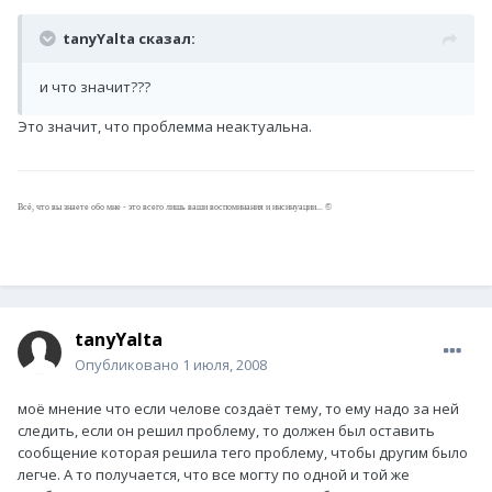
tanyYalta сказал:
и что значит???
Это значит, что проблемма неактуальна.
Всё, что вы знаете обо мне - это всего лишь ваши воспоминания и инсинуации... ©
tanyYalta
Опубликовано
1 июля, 2008
моё мнение что если челове создаёт тему, то ему надо за ней
следить, если он решил проблему, то должен был оставить
сообщение которая решила тего проблему, чтобы другим было
легче. А то получается, что все могту по одной и той же