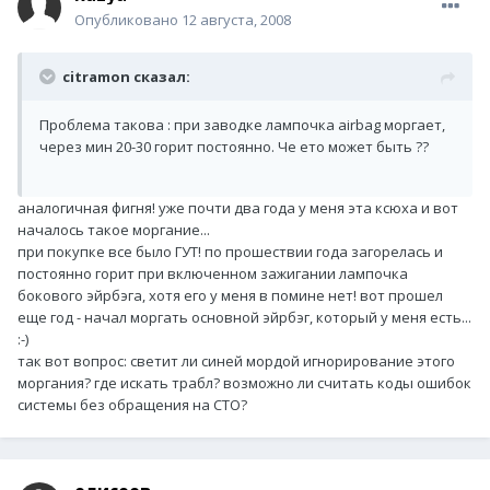
Опубликовано
12 августа, 2008
citramon сказал:
Проблема такова : при заводке лампочка airbag моргает,
через мин 20-30 горит постоянно. Че ето может быть ??
аналогичная фигня! уже почти два года у меня эта ксюха и вот
началось такое моргание...
при покупке все было ГУТ! по прошествии года загорелась и
постоянно горит при включенном зажигании лампочка
бокового эйрбэга, хотя его у меня в помине нет! вот прошел
еще год - начал моргать основной эйрбэг, который у меня есть...
:-)
так вот вопрос: светит ли синей мордой игнорирование этого
моргания? где искать трабл? возможно ли считать коды ошибок
системы без обращения на СТО?